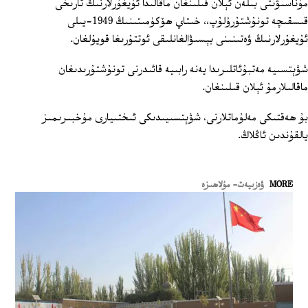
مۇناسىۋىتى بىلەن ئېلان قىلىنغان ماقالىدا ئۇيغۇرلارنىڭ تارىخى
قىسقىچە تونۇشتۇرۇلۇپ،، خىتاي ھۆكۈمىتىنىڭ 1949-يىلى
ئۇيغۇرلارنىڭ ۋەتىنىنى بېسىۋالغانلىقى ئوتتۇرىغا قويۇلغان.
شۋېتسىيە مەتبۇئاتلىرىدا يەنە رابىيە قائىدرنى تونۇشتۇرىدىغان
ماقالىلارمۇ ئېلان قىلىنغان.
بۇ ھەقتىكى مەلۇماتلارنى، شۋېتسىيىدىكى ئىختىيارى مۇخبىرىمىز
يالقۇندىن ئاڭلاڭ.
MORE
ۋەزىيەت- مۇلاھىزە