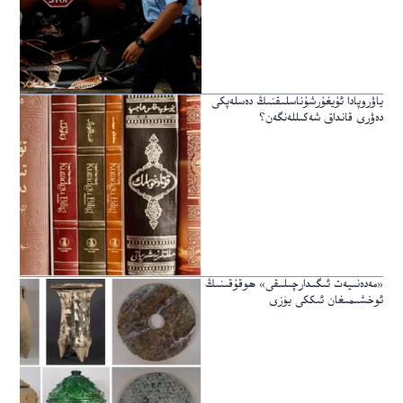
ياۋروپادا ئۇيغۇرشۇناسلىقنىڭ دەسلەپكى
دەۋرى قانداق شەكىللەنگەن؟
«مەدەنىيەت ئىگىدارچىلىقى» ھوقۇقىنىڭ
ئوخشىمىغان ئىككى يۈزى