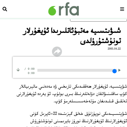
سەھىپە
ئىزد
ئاساسلىق مەزمۇنغا ئاتلاڭ
شىۋىتسىيە مەتبۇئاتلىرىدا ئۇيغۇرلار
تونۇشتۇرۇلدى
2005.04.22
/
0:00
0:00
شۋېتسىيە، ئۇيغۇرلار ھەققىدىكى تارىخىي ۋە مەدەنىي ماتېرىياللار
كۆپ ساقلىنىۋاتقان دۆلەتلەرنىڭ بىرى بولۇپ، ئۇ يەردە ئۇيغۇرلارنى
تەتقىق قىلىدىغان مۇتەخەسسىسلەرمۇ كۆپ.
شۋېتسىيىدىكى نوپۇزلۇق خەلق گېزىتىدە 22-ئاپرىل كۈنى
ئۇيغۇرلارنىڭ ئۇيغۇرلارنىڭ نورۇز بايرىمىنى تونۇشتۇرۇش