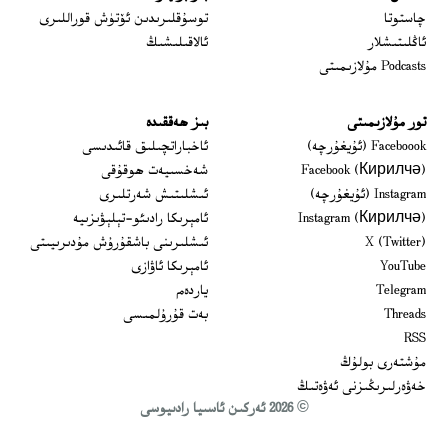
 window
چاستوتا
توسۇقلىرىدىن ئۆتۈش قوراللىرى
ئاڭلىتىشلار
ئالاقىلىشىڭ
Podcasts مۇلازىمىتى
تور مۇلازىمىتى
بىز ھەققىدە
Opens in new window
Faceboook (ئۇيغۇرچە)
ئاخباراتچىلىق قائىدىسى
Opens in new window
Facebook (Кирилчә)
شەخسىيەت ھوقۇقى
Opens in new window
Instagram (ئۇيغۇرچە)
ئىشلىتىش شەرتلىرى
Opens in new window
Instagram (Кирилчә)
ئامېرىكا رادىئو-تېلېۋىزىيە
window
Opens in new window
X (Twitter)
ئىشلىرىنى باشقۇرۇش مۇدىرىيىتى
Opens in new window
Opens in new window
YouTube
ئامېرىكا ئاۋازى
Opens in new window
Telegram
ياردەم
Opens in new window
Threads
بەت قۇرۇلمىسى
RSS
مۇشتەرى بولۇڭ
خەۋەرلىرىڭىزنى ئەۋەتىڭ
© 2026 ئەركىن ئاسىيا رادىيوسى