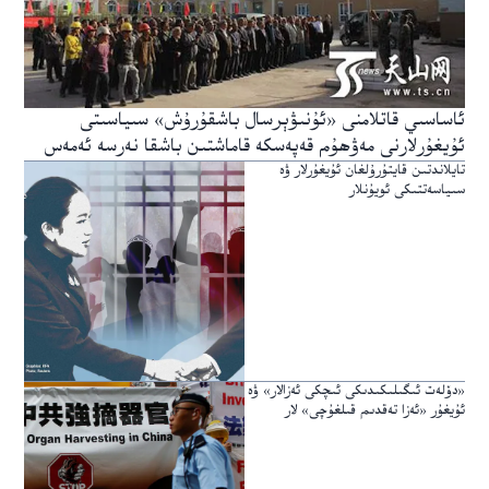
ئاساسىي قاتلامنى «ئۇنىۋېرسال باشقۇرۇش» سىياسىتى
ئۇيغۇرلارنى مەۋھۇم قەپەسكە قاماشتىن باشقا نەرسە ئەمەس
تايلاندتىن قايتۇرۇلغان ئۇيغۇرلار ۋە
سىياسەتتىكى ئويۇنلار
«دۆلەت ئىگىلىكىدىكى ئىچكى ئەزالار» ۋە
ئۇيغۇر «ئەزا تەقدىم قىلغۇچى» لار