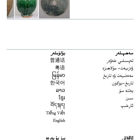
سەھىپىلەر
بۆلۈملەر
تەپسىلىي خەۋەر
普通话
ۋەزىيەت- مۇلاھىزە
粤语
مەدەنىيەت ۋە تارىخ
မြန်မာ
تارىخ-بۈگۈن
한국어
يەتتە سۇ
ລາວ
سىن
ខ្មែរ
ئارخىپ
བོད་སྐད།
Tiếng Việt
English
ئاڭلاش
بىز بۇ يەردە