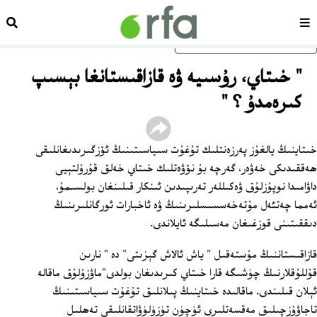
سەھىپە
ئىزد
ئاساسلىق مەزمۇنغا ئاتلاڭ
" خىتاي، رۇسىيە ۋە قازاقىستانغا بېسىپ
كىرەمدۇ ؟ "
خىتاينىڭ يالغۇز پەرزەنتلىك تۇغۇت سىياسىتىنىڭ ئۆزگىرىدىغانلىقى
ھەققىدىكى خەۋەر، گەرچە بۇ نۆۋەتلىك خىتاي خەلق قۇرۇلتېيى
داۋامىدا نوپۇزلۇق ۋەكىللەر تەرىپىدىن ئىنكار قىلىنغان بولسىمۇ،
ئەمما چەتئەل مۇتەخەسسىسلىرىنىڭ ۋە ئاخبارات ئورگانلىرىنىڭ
دىققىتىنى قوزغىغان مەسىلىگە ئايلاندى.
قازاقىستاننىڭ مۇستەقىل " ياش ئالاش گېزىتى" دە " نارىن
قۇللۇقلارنىڭ چۈشىگە قارا خىتاي كىرىدىغان بولدى"ماۋزۇلۇق ماقالە
ئېلان قىلىندى. ماقالىدە خىتاينىڭ پىلانلىق تۇغۇت سىياسىتىنىڭ
تاجاۋۇزچىلىق مەقسەتلىرى ئۈچۈن تۈزۈلۈۋاتقانلىقى تەھلىل