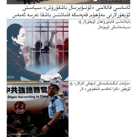
ئاساسىي قاتلامنى «ئۇنىۋېرسال باشقۇرۇش» سىياسىتى
ئۇيغۇرلارنى مەۋھۇم قەپەسكە قاماشتىن باشقا نەرسە ئەمەس
تايلاندتىن قايتۇرۇلغان ئۇيغۇرلار ۋە
سىياسەتتىكى ئويۇنلار
«دۆلەت ئىگىلىكىدىكى ئىچكى ئەزالار» ۋە
ئۇيغۇر «ئەزا تەقدىم قىلغۇچى» لار