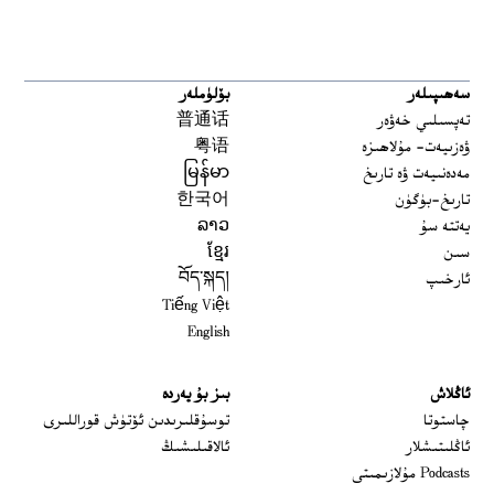
سەھىپىلەر
بۆلۈملەر
تەپسىلىي خەۋەر
普通话
ۋەزىيەت- مۇلاھىزە
粤语
مەدەنىيەت ۋە تارىخ
မြန်မာ
تارىخ-بۈگۈن
한국어
يەتتە سۇ
ລາວ
سىن
ខ្មែរ
ئارخىپ
བོད་སྐད།
Tiếng Việt
English
ئاڭلاش
بىز بۇ يەردە
 window
چاستوتا
توسۇقلىرىدىن ئۆتۈش قوراللىرى
ئاڭلىتىشلار
ئالاقىلىشىڭ
Podcasts مۇلازىمىتى