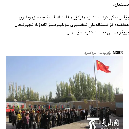
قىلىنغان.
يۇقىرىدىكى ئۇلىنىشتىن، مەزكۈر ماقالىنىڭ قىسقىچە مەزمۇنلىرى
ھەققىدە قازاقىستاندىكى ئىختىيارى مۇخبىرىمىز ئابدۇللا تەييارلىغان
پروگراممىنى دىققىتىڭلارغا سۇنىمىز.
MORE
ۋەزىيەت- مۇلاھىزە