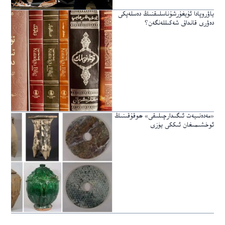
ياۋروپادا ئۇيغۇرشۇناسلىقنىڭ دەسلەپكى
دەۋرى قانداق شەكىللەنگەن؟
«مەدەنىيەت ئىگىدارچىلىقى» ھوقۇقىنىڭ
ئوخشىمىغان ئىككى يۈزى