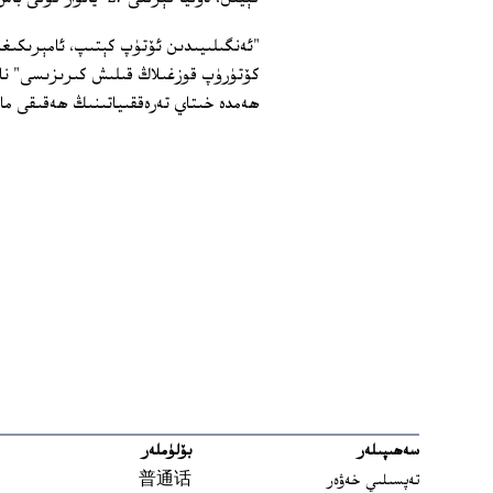
"ئەنگىلىيىدىن ئۆتۈپ كېتىپ، ئامېرىكىغا
كۆتۈرۈپ قوزغىلاڭ قىلىش كىرىزىسى" نام
ھەمدە خىتاي تەرەققىياتىنىڭ ھەقىقى ما
سەھىپىلەر
بۆلۈملەر
تەپسىلىي خەۋەر
普通话