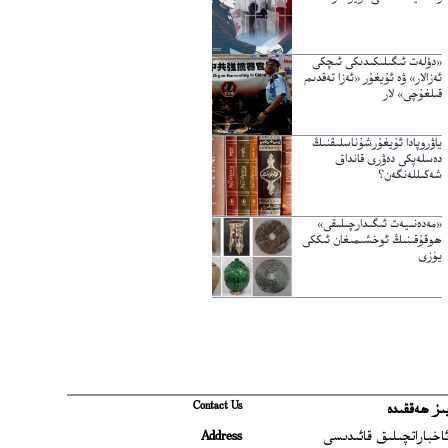
«دۆلەت ئىگىلىكىدىكى ئىچكى
ئەزالار» ۋە ئۇيغۇر «ئەزا تەقدىم
قىلغۇچى» لار
ياۋروپادا ئۇيغۇرشۇناسلىقنىڭ
دەسلەپكى دەۋرى قانداق
شەكىللەنگەن؟
«مەدەنىيەت ئىگىدارچىلىقى»
ھوقۇقىنىڭ ئوخشىمىغان ئىككى
يۈزى
Contact Us
ىز ھەققىدە
Ope
اخباراتچىلىق قائىدىسى
Address