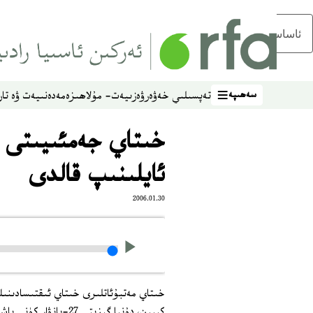
ئاساسلىق مەزمۇنغا ئاتلاڭ
سەھىپە
تەپسىلىي خەۋەر
ۋەزىيەت- مۇلاھىزە
مەدەنىيەت ۋە تار
سەھىپە
خىتاي جەمئىيىتى ي
ئايلىنىپ قالدى
2006.01.30
كېيىن، دۇنيا گېزىتى 27-يانۋار كۈنى باش ماقالە ئېلان قىلدى.