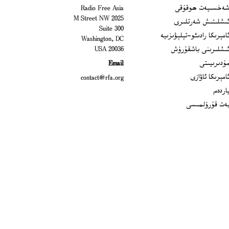
Open
ەخسىيەت ھوقۇقى
Radio Free Asia
2025 M Street NW
Op
ىشلىتىش شەرتلىرى
Suite 300
Opens
امېرىكا رادىئو-تېلېۋىزىيە
Washington, DC
ىشلىرىنى باشقۇرۇش
20036 USA
Opens in new window
ۇدىرىيىتى
Email
Opens in new window
امېرىكا ئاۋازى
contact@rfa.org
اردەم
ەت قۇرۇلمىسى