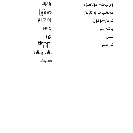
ۋەزىيەت- مۇلاھىزە
粤语
مەدەنىيەت ۋە تارىخ
မြန်မာ
تارىخ-بۈگۈن
한국어
يەتتە سۇ
ລາວ
سىن
ខ្មែរ
ئارخىپ
བོད་སྐད།
Tiếng Việt
English