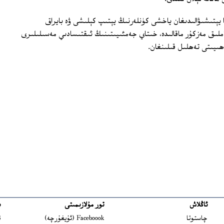
 يېتىشىۋالىدىغان ياخشى كۈنلەرنىڭ يېتىپ كېلىشى ۋە بايراق
لىق مەزكۇر ماقالىدە، خىتاي جەمئىيىتىنىڭ ئىقتىسادىي مەسىلىلىرى
ھىيىتى تەھلىل قىلىنغان.
ئاڭلاش
تور مۇلازىمىتى
ب
ns in new window
چاستوتا
Faceboook (ئۇيغۇرچە)
ئ