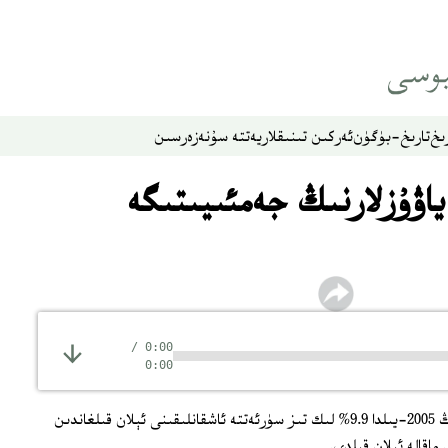
ىخ
تارىخ-بۈگۈن
ئەركىن تىنىقلار
يەتتە سۇ
نەزەر
سىن
اۋۇزلارنىڭ جەمئىيىتىگە
/
0:00
0:00
خىتاي مەتبۇئاتلىرى خىتاي ئىقتىسادىنىڭ 2005-يىلدا 9.9% لىك تىز سۈرئەتتە ئاشقانلىقىنى ئېلان قىلغاندىن