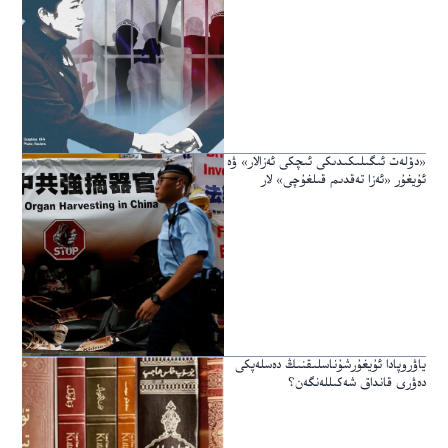
«دۆلەت ئىگىلىكىدىكى ئىچكى ئەزالار» ۋە
ئۇيغۇر «ئەزا تەقدىم قىلغۇچى» لار
ياۋروپادا ئۇيغۇرشۇناسلىقنىڭ دەسلەپكى
دەۋرى قانداق شەكىللەنگەن؟