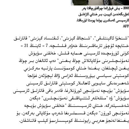
2003 – يىلى فېۋرالدا چوڭقۇرچاقتا يەر
تەۋرىگەندىن كېيىن، بىر خىتاي ئازادلىق
ئارمىيىسى ئەسكىرى يولدا پوستا تۇرماقتا.
AFP
"شىنخۇا ئاگېنتلىقى"، "شىنجاڭ گېزىتى"، ئىقتىساد گېزىتى" قاتارلىق
خىتايچە ئۇچۇر تارماقلىرىنىڭ خەۋەر قىلىشىچە، 7 ‏- ئاينىڭ 31 ‏-
كۈنى ئۈرۈمچىدە ئارمىيىنى ھىمايە قىلىش، خەلقنى سۆيۈش
نەمۇنىچىلىرىنى مۇكاپاتلاش چوڭ يىغىنى" دەپ ئاتالغان بىر چوڭ
يىغىن ئېچىلغان. يىغىندا خىتاي كوممۇنىست پارتىيە مەركىزىي
كومىتېتى سىياسىي بيۇروسىنىڭ ئەزاسى ۋاڭ لېچۇئەن غۇلجا
شەھىرىدىكى سايبويى ئاھالىلار كومىتېتى قاتارلىق ئارمىيىنى
سۆيۈش" بۇيىچە نەمۇنىچى ئورۇنلارغا، قادىر باقى قاتارلىق ئارمىيىنى
سۆيۈش" ۋە "مىللەتلەر ئىتتىپاقلىقى نەمۇنىچىلىرى" دېگەن
شەخسىيلەرگە، خىتاي ئارمىيىسىنىڭ "خەلقنى سۆيۈش بۇيىچە
نەمۇنىچى ئورۇن" دېگەن قىسىملىرىغا شەرەپ مۇكاپاتى بەرگەن. بۇ
يىغىنغا لەنجۇ ھەربىي رايونىنىڭ كومېسسارىمۇ كېلىپ قاتناشقان.