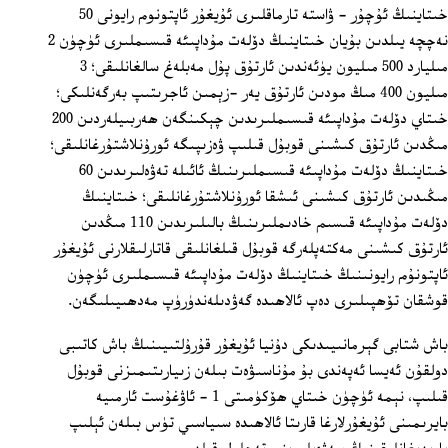
خىتاينىڭ ئۇچۇر - ۋاستە تارماقلىرى ئۇيغۇر ئاپتونوم رايونى 50
نەچچە يىلدىن بۇيان خىتاينىڭ دۆلەت مۇداپىئە قىسىملىرى ئۈچۈن 2
مىليارد 500 مىليون يۈئەندىن ئارتۇق پۇل مەبلەغ سالغانلىقى؛ 3
مىليون 400 مىڭ مودىن ئارتۇق يەر -زېمىن ئاجرىتىپ بەرگەنلىكى؛
خىتاي دۆلەت مۇداپىئە قىسىملىرىدىن چېكىنگەن ھەربىيلەردىن 200
مىڭدىن ئارتۇق كىشىنى قوبۇل قىلىپ ۋەزىپىگە ئورۇنلاشتۇرغانلىقى؛
خىتاينىڭ دۆلەت مۇداپىئە قىسىملىرىنىڭ ئائىلە تەۋەلىرىدىن 60
مىڭىدىن ئارتۇق كىشىنى ئىشقا ئورۇنلاشتۇرغانلىقى؛ خىتاينىڭ
دۆلەت مۇداپىئە قىسىم خادىملىرىنىڭ بالىلىرىدىن 110 مىڭدىن
ئارتۇق كىشىنى مەكتەپلەرگە قوبۇل قىلغانلىقى قاتارلىقلارنى ئۇيغۇر
ئاپتونۇم رايونىنىڭ خىتاينىڭ دۆلەت مۇداپىئە قىسىملىرى ئۈچۈن
قوشقان تۆھپىلىرى دەپ ئالاھىدە گەۋدىلەندۈرۈپ مەدھىيىلىگەن.
باش شتابى گېرمانىيىدىكى دۇنيا ئۇيغۇر قۇرۇلتىيىنىڭ باش كاتىبى
دولقۇن ئەيسا ئەپەندى بۇ مۇناسىۋەت بىلەن زىيارىتىمىزنى قوبۇل
قىلىپ، نېمە ئۈچۈن خىتاي ھۆكۈمىتى 1 ‏- ئاۋغۇست ئارمىيە
بايرىمىنى ئۇيغۇرلارغا قارىتا ئالاھىدە سىياسىي تۈس بىلەن ئېلىپ