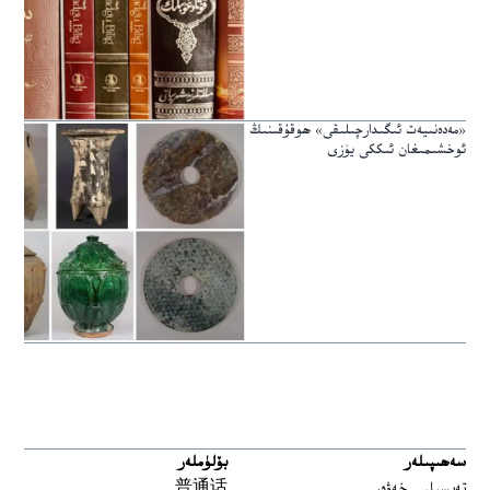
«مەدەنىيەت ئىگىدارچىلىقى» ھوقۇقىنىڭ
ئوخشىمىغان ئىككى يۈزى
سەھىپىلەر
بۆلۈملەر
تەپسىلىي خەۋەر
普通话