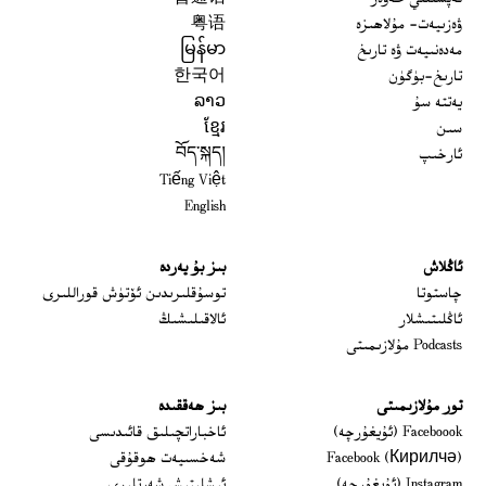
ۋەزىيەت- مۇلاھىزە
粤语
مەدەنىيەت ۋە تارىخ
မြန်မာ
تارىخ-بۈگۈن
한국어
يەتتە سۇ
ລາວ
سىن
ខ្មែរ
ئارخىپ
བོད་སྐད།
Tiếng Việt
English
ئاڭلاش
بىز بۇ يەردە
 window
چاستوتا
توسۇقلىرىدىن ئۆتۈش قوراللىرى
ئاڭلىتىشلار
ئالاقىلىشىڭ
Podcasts مۇلازىمىتى
تور مۇلازىمىتى
بىز ھەققىدە
Opens in new window
Faceboook (ئۇيغۇرچە)
ئاخباراتچىلىق قائىدىسى
Opens in new window
Facebook (Кирилчә)
شەخسىيەت ھوقۇقى
Opens in new window
Instagram (ئۇيغۇرچە)
ئىشلىتىش شەرتلىرى