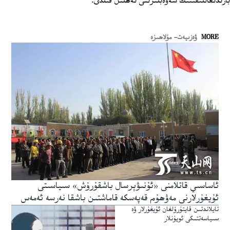
بارىدىغانلىقىنىڭ سەۋەبلىرىنى تەھلىل قىلدى.
MORE
ۋەزىيەت- مۇلاھىزە
ئاساسىي قاتلامنى «ئۇنىۋېرسال باشقۇرۇش» سىياسىتى
ئۇيغۇرلارنى مەۋھۇم قەپەسكە قاماشتىن باشقا نەرسە ئەمەس
تايلاندتىن قايتۇرۇلغان ئۇيغۇرلار ۋە
سىياسەتتىكى ئويۇنلار