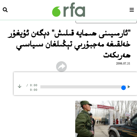
سەھىپە
ئىزد
ئاساسلىق مەزمۇنغا ئاتلاڭ
"ئارمىيىنى ھىمايە قىلىش" دېگەن ئۇيغۇر
خەلقىغە مەجبۇرىي تېڭىلغان سىياسىي
ھەرىكەت
2006.07.31
/
0:00
0:00