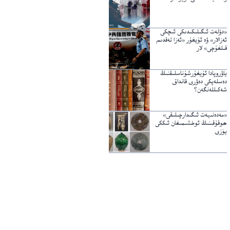
«دۆلەت ئىگىلىكىدىكى ئىچكى
ئەزالار» ۋە ئۇيغۇر «ئەزا تەقدىم
قىلغۇچى» لار
ياۋروپادا ئۇيغۇرشۇناسلىقنىڭ
دەسلەپكى دەۋرى قانداق
شەكىللەنگەن؟
«مەدەنىيەت ئىگىدارچىلىقى»
ھوقۇقىنىڭ ئوخشىمىغان ئىككى
يۈزى