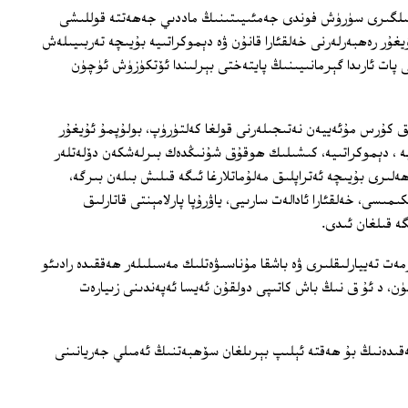
ئىلگىرى سۈرۈش فوندى جەمئىيىتىنىڭ ماددىي جەھەتتە قوللىشى
يغۇر رەھبەرلەرنى خەلقئارا قانۇن ۋە دېموكراتىيە بۇيىچە تەربىيىلەش
ممىسىنى پات ئارىدا گېرمانىيىنىڭ پايتەختى بېرلىندا ئۆتكۈزۈش ئۈچۈن
ق كۇرس مۇئەييەن نەتىجىلەرنى قولغا كەلتۈرۈپ، بولۇپمۇ ئۇيغۇر
ىيە ، دېموكراتىيە، كىشىلىك ھوقۇق شۇنىڭدەك بىرلەشكەن دۆلەتلەر
ىرى بۇيىچە ئەتراپلىق مەلۇماتلارغا ئىگە قىلىش بىلەن بىرگە،
ىسى، خەلقئارا ئادالەت سارىيى، ياۋرۇپا پارلامېنتى قاتارلىق
ە قىلغان ئىدى.
 تەييارلىقلىرى ۋە باشقا مۇناسىۋەتلىك مەسىلىلەر ھەققىدە رادىئو
ۈن، د ئۇ ق نىڭ باش كاتىپى دولقۇن ئەيسا ئەپەندىنى زىيارەت
قىدەنىڭ بۇ ھەقتە ئېلىپ بېرىلغان سۆھبەتنىڭ ئەمىلي جەريانىنى