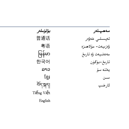
سەھىپىلەر
بۆلۈملەر
تەپسىلىي خەۋەر
普通话
ۋەزىيەت- مۇلاھىزە
粤语
مەدەنىيەت ۋە تارىخ
မြန်မာ
تارىخ-بۈگۈن
한국어
يەتتە سۇ
ລາວ
سىن
ខ្មែរ
ئارخىپ
བོད་སྐད།
Tiếng Việt
English