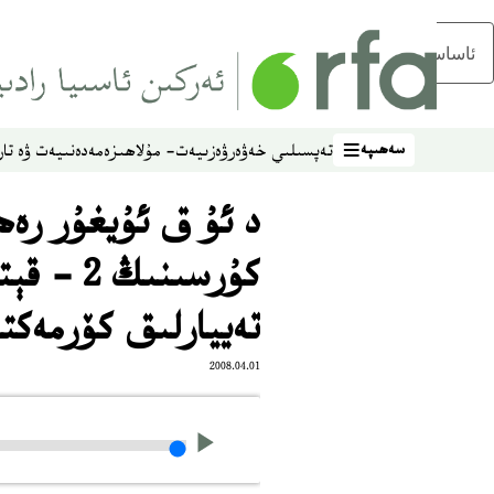
ئاساسلىق مەزمۇنغا ئاتلاڭ
سەھىپە
تەپسىلىي خەۋەر
ۋەزىيەت- مۇلاھىزە
مەدەنىيەت ۋە تار
سەھىپە
د ئۇ ق ئۇيغۇر رەھ
كۇرسىنى
تەييارلىق كۆرمەكتە
2008.04.01