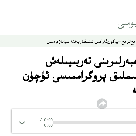
ىخ
تارىخ-بۈگۈن
ئەركىن تىنىقلار
يەتتە سۇ
نەزەر
سىن
بەرلىرىنى تەربىيىلەش
ڭ 2 ‏- قېتىملىق پروگراممىسى ئۈچۈن
/
0:00
0:00