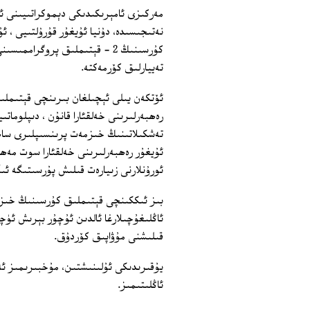
مەركىزى ئامېرىكىدىكى دېموكراتىيىنى 
نەتىجىسىدە، دۇنيا ئۇيغۇر قۇرۇلتىيى ، ئۇ
كۇرسىنىڭ 2 ‏- قېتىملىق پروگرا
تەييارلىق كۆرمەكتە.
ئۆتكەن يىلى ئېچىلغان بىرىنچى قېتىملى
رەھبەرلىرىنى خەلقئارا قانۇن ، دىپلومات
تەشكىلاتىنىڭ خىزمەت پرىنسىپلىرى ساھەل
ئۇيغۇر رەھبەرلىرىنى خەلقئارا سوت مەھكىم
ئورۇنلارنى زىيارەت قىلىش پۇرسىتىگە ئىگ
بىز ئىككىنچى قېتىملىق كۇرسىنىڭ خىزمەت
ئاڭلىغۇچىلارغا ئالدىن ئۇچۇر بېرىش ئۈچ
قىلىشنى مۇۋاپىق كۆردۇق.
يۇقىرىدىكى ئۇلىنىشتىن، مۇخبىرىمىز ئە
ئاڭلىتىمىز.