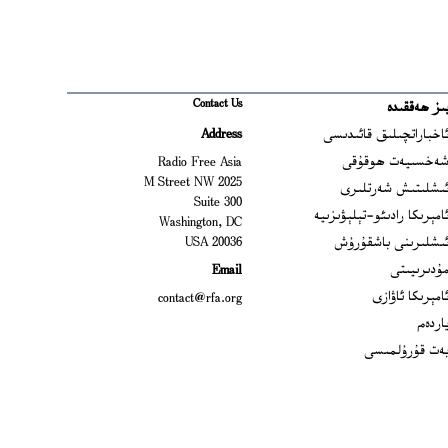
Contact Us
ىز ھەققىدە
Ope
اخباراتچىلىق قائىدىسى
Address
Open
ەخسىيەت ھوقۇقى
Radio Free Asia
2025 M Street NW
Op
ىشلىتىش شەرتلىرى
Suite 300
Opens
امېرىكا رادىئو-تېلېۋىزىيە
Washington, DC
ىشلىرىنى باشقۇرۇش
20036 USA
Opens in new window
ۇدىرىيىتى
Email
Opens in new window
امېرىكا ئاۋازى
contact@rfa.org
اردەم
ەت قۇرۇلمىسى