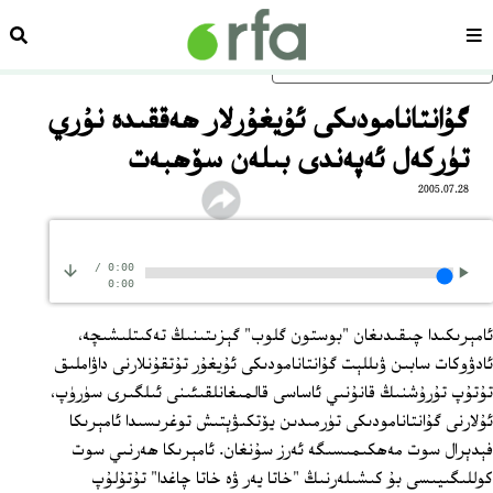
سەھىپە
ئىزد
ئاساسلىق مەزمۇنغا ئاتلاڭ
گۇانتانامودىكى ئۇيغۇرلار ھەققىدە نۇري
تۈركەل ئەپەندى بىلەن سۆھبەت
2005.07.28
/
0:00
0:00
ئامېرىكىدا چىقىدىغان "بوستون گلوب" گېزىتىنىڭ تەكىتلىشىچە،
ئادۋوكات سابىن ۋىللېت گۇانتانامودىكى ئۇيغۇر تۇتقۇنلارنى داۋاملىق
تۇتۇپ تۇرۇشنىڭ قانۇنىي ئاساسى قالمىغانلقىئىنى ئىلگىرى سۈرۈپ،
ئۇلارنى گۇانتانامودىكى تۈرمىدىن يۆتكىۋېتىش توغرىسىدا ئامېرىكا
فېدېرال سوت مەھكىمىسىگە ئەرز سۇنغان. ئامېرىكا ھەرنىي سوت
كوللىگىيىسى بۇ كىشىلەرنىڭ "خاتا يەر ۋە خاتا چاغدا" تۇتۇلۇپ