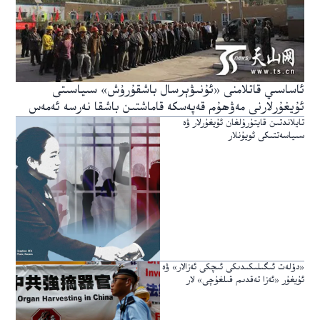
ئاساسىي قاتلامنى «ئۇنىۋېرسال باشقۇرۇش» سىياسىتى
ئۇيغۇرلارنى مەۋھۇم قەپەسكە قاماشتىن باشقا نەرسە ئەمەس
تايلاندتىن قايتۇرۇلغان ئۇيغۇرلار ۋە
سىياسەتتىكى ئويۇنلار
«دۆلەت ئىگىلىكىدىكى ئىچكى ئەزالار» ۋە
ئۇيغۇر «ئەزا تەقدىم قىلغۇچى» لار