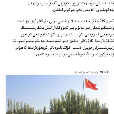
قالغانلىقىنى مۇقىملاشتۇرۇپ، ئۇلارنى “قانۇنسىز دۈشمەن
جەڭچىلىرى” ئەمەس دەپ ھۆكۈم قىلغان.
ئامېرىكا ئۇيغۇر جەمىيىتىنىڭ رەئىسى نۇري تۈركەل ئۆز نۆۋىتىدە
ۋاشىنگتوندىكى بىر مەلۇم بىر ئادۋوكاتلار ئىش باشقارمىسىنىڭ
ياردەمچى ئادۋوكاتى. ئۇ يېقىندىن بېرى گۇانتانامودىكى ئۇيغۇر
تۇتقۇنلارنىڭ ئادۋوكاتى بىلەن دىلو توغرىسىدا ھەمكارلىشىۋاتىدۇ. ئۇ
زىيارىتىمىزنى قوبۇل قىلىپ، گۇانتانامودىكى ئۇيغۇرلارنىڭ ئەھۋالى
ۋە مەزكۇر دىلونىڭ تەرەققىياتى توغرىسىدا توختالدى.
MORE
ۋەزىيەت- مۇلاھىزە