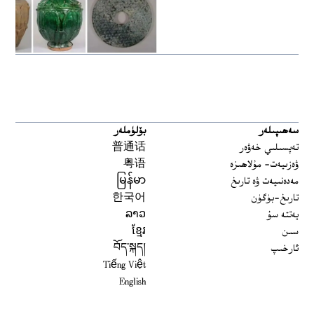
سەھىپىلەر
بۆلۈملەر
تەپسىلىي خەۋەر
普通话
ۋەزىيەت- مۇلاھىزە
粤语
مەدەنىيەت ۋە تارىخ
မြန်မာ
تارىخ-بۈگۈن
한국어
يەتتە سۇ
ລາວ
سىن
ខ្មែរ
ئارخىپ
བོད་སྐད།
Tiếng Việt
English