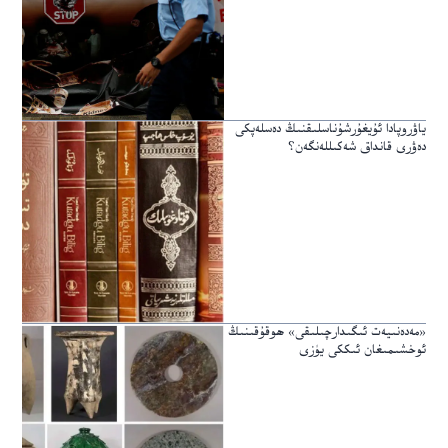
ياۋروپادا ئۇيغۇرشۇناسلىقنىڭ دەسلەپكى
دەۋرى قانداق شەكىللەنگەن؟
«مەدەنىيەت ئىگىدارچىلىقى» ھوقۇقىنىڭ
ئوخشىمىغان ئىككى يۈزى