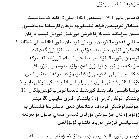
سۆھبەت ئېلىپ باردۇق.
ئوسمان باتۇر 1941-يىلىدىن 1951-يىلى 2-ئايدا كوممۇنىست
خىتايلار تەرىپىدىن قولغا ئېلىنغۇچە بولغان ئارىلىقتا سەبداشلىرى
بىلەن بىرلىكتە خىتايلارغا قارشى قوراللىق كۈرەش ئېلىپ بارغان
مىللىي قەھرىمانلاردىن بىرىدۇر. ئوسمان باتۇر 1951-يىلى 4-ئاينىڭ
29-كۈنى ئۆلۈم جازاسىغا ھۆكۈم قىلىنىپ ئۆلتۈرۈلگەن ئىدى.
ئوسمان باتۇرنىڭ ئۇكىسى دېلىخان ئىسلام ئۇرۇشتا ئەسىرگە
چۈشكەندىن كېيىن ئۆلتۈرۈلگەن بولۇپ، ئوسمان باتۇرنىڭ
ئىككىنچى ئايالى، 3 ئوغلى ۋە 5 قىزىمۇ ئەسىرگە ئېلىنغان ئىدى.
ئۇنىڭ 18 ياشتىكى قىزى كابىيرا بىلەن 14 ياشتىكى ئوغلى بايبوللا
بولسا ئاپىسى مامەينىڭ كۆزىنىڭ ئالدىدا توغراپ ئۆلتۈرۈلگەن، 11
ياشتىكى ئوغلى كارىي ۋە 9 ياشتىكى قىزى ساپىيان 20 مېتىر
چوڭقۇرلۇقتىكى قۇدۇققا تاشلانغان ئىدى. بالىلىرىغا قىلىنغان بۇ
زۇلۇم ۋە تەن جازالىرىنى كۆرگەن ئانىسى مامەي خاتۇن بۇ دەرتكە
چىدىيالماي ئۆزىنى دەرياغا تاشلاپ ئۆلۈۋالغان.
ئوسمان باتۇرنىڭ شەردىمان، نىمەتۇللاھ ۋە نەبىي ئىسىملىك