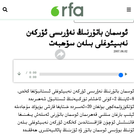
سەھىپە
ئىزد
ئاساسلىق مەزمۇنغا ئاتلاڭ
ئوسمان باتۇرنىڭ نەۋرىسى ئۆركەن
نەبىيئوغلى بىلەن سۆھبەت
2007.08.02
/
0:00
0:00
ئوسمان باتۇرنىڭ نەۋرىسى ئۆركەن نەبىيئوغلى ئىستانبۇلغا كەلدى.
8-ئاينىڭ 2-كۈنى ئاخشام تۈركىيەنىڭ ئىستانبۇل شەھىرىدە
ئۆتكۈزۈلمەكچى بولغان 20-ئەسىردە خىتايغا قارشى بۈيۈك مۇجادىلە
ئېلىپ بارغان مىللىي قەھرىمان ئوسمان باتۇرنى ئەسلەش يىغىنىغا
قاتنىشىش ئۈچۈن قازاقىستاندىن كەلگەن ئۆركەن نەبىيئوغلى بىلەن
ئۇنىڭ بوۋىسى ئوسمان باتۇر ۋە ئۆزىنىڭ پائالىيەتلىرى ھەققىدە