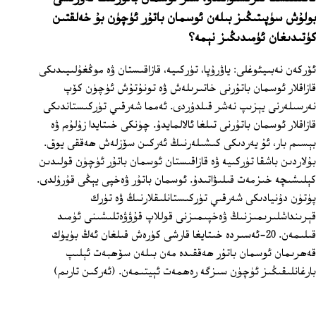
بولۇش سۈپىتىڭىز بىلەن ئوسمان باتۇر ئۈچۈن بۇ خەلقتىن
كۈتىدىغان ئۈمىدىڭىز نېمە؟
ئۆركەن نەبىيئوغلى: ياۋرۇپا، تۈركىيە، قازاقىستان ۋە موڭغۇلىيىدىكى
قازاقلار ئوسمان باتۇرنى خاتىرىلەش ۋە تونۇتۇش ئۈچۈن كۆپ
نەرسىلەرنى يېزىپ نەشر قىلدۇردى. ئەمما شەرقىي تۈركىستاندىكى
قازاقلار ئوسمان باتۇرنى تىلغا ئالالمايدۇ. چۈنكى خىتايدا زۇلۇم ۋە
بېسىم بار، ئۇ يەردىكى كىشىلەرنىڭ ئەركىن سۆزلەش ھەققى يوق.
بۇلاردىن باشقا تۈركىيە ۋە قازاقىستان ئوسمان باتۇر ئۈچۈن قولىدىن
كېلىشىچە خىزمەت قىلىۋاتىدۇ. ئوسمان باتۇر ۋەخپى يېڭى قۇرۇلدى.
پۈتۈن دۇنيادىكى شەرقىي تۈركىستانلىقلارنىڭ ۋە تۈرك
قېرىنداشلىرىمىزنىڭ ۋەخپىمىزنى قوللاپ قۇۋۋەتلىشىنى ئۈمىد
قىلىمەن. 20-ئەسىردە خىتايغا قارشى كۈرەش قىلغان ئەڭ بۈيۈك
قەھرىمان ئوسمان باتۇر ھەققىدە مەن بىلەن سۆھبەت ئېلىپ
بارغانلىقىڭىز ئۈچۈن سىزگە رەھمەت ئېيتىمەن. (ئەركىن تارىم)