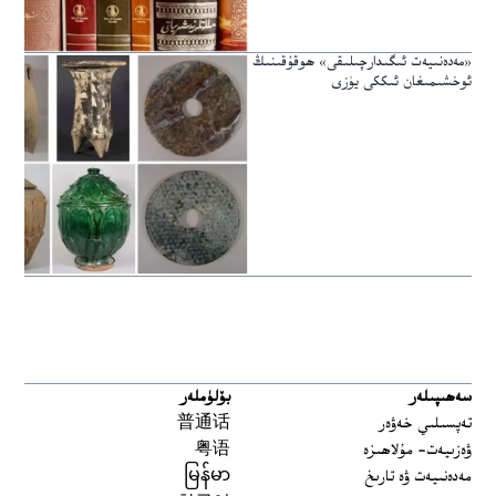
«مەدەنىيەت ئىگىدارچىلىقى» ھوقۇقىنىڭ
ئوخشىمىغان ئىككى يۈزى
سەھىپىلەر
بۆلۈملەر
تەپسىلىي خەۋەر
普通话
ۋەزىيەت- مۇلاھىزە
粤语
مەدەنىيەت ۋە تارىخ
မြန်မာ