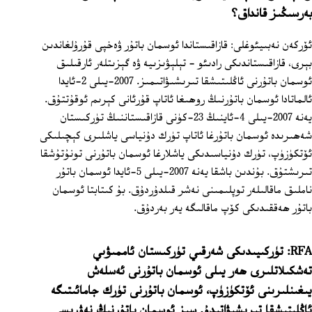
بەرسىڭىز قانداق؟
ئۆركەن نەبىيئوغلى: قازاقىستاندا ئوسمان باتۇر ۋەخپى قۇرۇلغاندىن
بېرى، قازاقىستاندىكى رادىئو - تېلېۋىزىيە ۋە گېزىتلەر ئارقىلىق
ئوسمان باتۇرنى ئاڭلىتىشقا تىرىشىۋاتىمىز. 2007-يىلى 2-ئايدا
ئالماتادا ئوسمان باتۇرنىڭ روھىغا ئاتاپ قۇرئانى كېرىم ئوقۇتتۇق.
يەنە 2007-يىلى 4-ئاينىڭ 23-كۈنى قازاقىستاننىڭ تۈركىستان
شەھىرىدە ئوسمان باتۇرغا ئاتاپ تۈرك دۇنياسى ياشلىرى كېچىلىكى
ئۆتكۈزۈپ، تۈرك دۇنياسىدىكى ياشلارغا ئوسمان باتۇرنى تونۇتۇشقا
تىرىشتۇق. بۇندىن باشقا يەنە 2007-يىلى 5-ئايدا ئوسمان باتۇر
ناملىق ماقالىلەر توپلىمىنى نەشر قىلدۇردۇق. بۇ كىتابتا ئوسمان
باتۇر ھەققىدىكى كۆپ ماقالىگە يەر بەردۇق.
RFA: تۈركىيىدىكى شەرقىي تۈركىستان ئاممىۋىي
تەشكىلاتلىرى ھەر يىلى ئوسمان باتۇرنى ئەسلەش
يىغىنلىرىنى ئۆتكۈزۈپ، ئوسمان باتۇرنى تۈرك جامائىتىگە
ئاڭلىتىشقا تىرىشىۋاتىدۇ. سىز ئوسمان باتۇرنىڭ نەۋرىسى