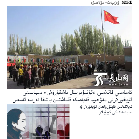
MORE
ۋەزىيەت- مۇلاھىزە
ئاساسىي قاتلامنى «ئۇنىۋېرسال باشقۇرۇش» سىياسىتى
ئۇيغۇرلارنى مەۋھۇم قەپەسكە قاماشتىن باشقا نەرسە ئەمەس
تايلاندتىن قايتۇرۇلغان ئۇيغۇرلار ۋە
سىياسەتتىكى ئويۇنلار