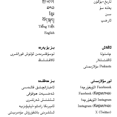
تارىخ-بۈگۈن
한국어
يەتتە سۇ
ລາວ
سىن
ខ្មែរ
ئارخىپ
བོད་སྐད།
Tiếng Việt
English
ئاڭلاش
بىز بۇ يەردە
 window
چاستوتا
توسۇقلىرىدىن ئۆتۈش قوراللىرى
ئاڭلىتىشلار
ئالاقىلىشىڭ
Podcasts مۇلازىمىتى
تور مۇلازىمىتى
بىز ھەققىدە
Opens in new window
Faceboook (ئۇيغۇرچە)
ئاخباراتچىلىق قائىدىسى
Opens in new window
Facebook (Кирилчә)
شەخسىيەت ھوقۇقى
Opens in new window
Instagram (ئۇيغۇرچە)
ئىشلىتىش شەرتلىرى
Opens in new window
Instagram (Кирилчә)
ئامېرىكا رادىئو-تېلېۋىزىيە
window
Opens in new window
X (Twitter)
ئىشلىرىنى باشقۇرۇش مۇدىرىيىتى