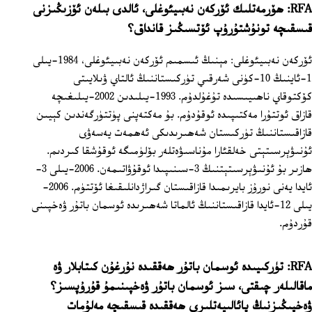
RFA: ھۆرمەتلىك ئۆركەن نەبىيئوغلى، ئالدى بىلەن ئۆزىڭىزنى
قىسقىچە تونۇشتۇرۇپ ئۆتسىڭىز قانداق؟
ئۆركەن نەبىيئوغلى: مېنىڭ ئىسمىم ئۆركەن نەبىيئوغلى، 1984-يىلى
1-ئاينىڭ 10-كۈنى شەرقىي تۈركىستاننىڭ ئالتاي ۋىلايىتى
كۆكتوقاي ناھىيىسىدە تۇغۇلدۇم. 1993-يىلىدىن 2002-يىلىغىچە
قازاق ئوتتۇرا مەكتىپىدە ئوقۇدۇم. بۇ مەكتەپنى پۈتتۈرگەندىن كېيىن
قازاقىستاننىڭ تۈركىستان شەھىرىدىكى ئەھمەت يەسەۋى
ئۇنىۋېرسىتېتى خەلقئارا مۇناسىۋەتلەر بۆلۈمىگە ئوقۇشقا كىردىم.
ھازىر بۇ ئۇنىۋېرسىتېتنىڭ 3-سىنىپىدا ئوقۇۋاتىمەن. 2006-يىلى 3-
ئايدا يەنى نورۇز بايرىمىدا قازاقىستان گىراژدانلىقىغا ئۆتتۈم. 2006-
يىلى 12-ئايدا قازاقىستاننىڭ ئالماتا شەھىرىدە ئوسمان باتۇر ۋەخپىنى
قۇردۇم.
RFA: تۈركىيىدە ئوسمان باتۇر ھەققىدە نۇرغۇن كىتابلار ۋە
ماقالىلەر چىقتى، سىز ئوسمان باتۇر ۋەخپىنىمۇ قۇرۇپسىز؟
ۋەخپىڭىزنىڭ پائالىيەتلىرى ھەققىدە قىسقىچە مەلۇمات