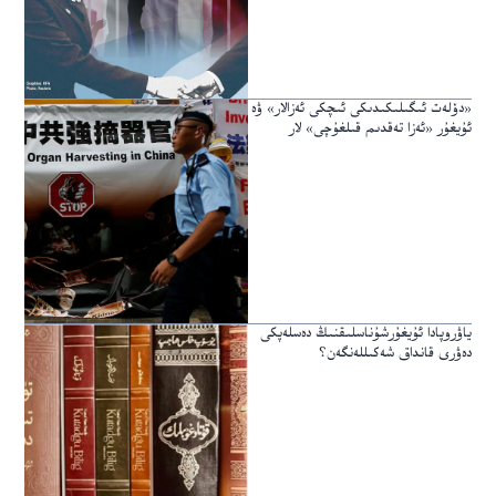
«دۆلەت ئىگىلىكىدىكى ئىچكى ئەزالار» ۋە
ئۇيغۇر «ئەزا تەقدىم قىلغۇچى» لار
ياۋروپادا ئۇيغۇرشۇناسلىقنىڭ دەسلەپكى
دەۋرى قانداق شەكىللەنگەن؟