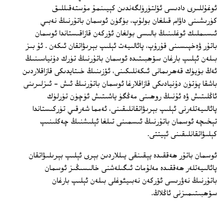
ئوغۇللىرى دادىسى ئۆلتۈرۈلگەندىن كېيىنمۇ مۇستەقىللىق
كۈرىشىنى داۋام قىلغان بولۇپ، بۈگۈن ئوسمان باتۇرنىڭ نەبىي
ئىسىملىك ئوغلىنىڭ بالىسى بولغان ئۆركەن قازاقىستاندا ئوسمان
باتۇر ۋەخپىسىنى قۇرۇپ، پائالىيەت ئېلىپ بېرىۋاتقان ئىكەن . ئۇ بىز
بىلەن ئېلىپ بارغان سۆھبىتىدە ئوسمان باتۇرنىڭ تۈرك دۇنياسىنىڭ
ئەڭ بۈيۈك قەھرىمانى ئىكەنلىكىنى، ئۆزىنىڭ خىتايدىكى قازاقلاردىن
باشقا پۈتۈن دۇنيادىكى قازاقلارغا ئوسمان باتۇرنىڭ ئىش - ئىزلىرىنى
ئاڭلىتىش ۋە ئۇنىڭ روھىنى مەڭگۈ ياشىتىش ئۈچۈن تۈرلۈك
پائالىيەتلەرنى ئېلىپ بېرىۋاتقانلىقىنى، ئەمما شەرقىي تۈركىستاندا
تېخىچە ئوسمان باتۇرنىڭ ئىسمىنى تىلغا ئېلىشنىڭ چەكلىنىپ
كېلىۋاتقانلىقىنى ئېيتتى.
ئوسمان باتۇر ھەققىدە يېقىنقى يىللاردىن بېرى ئېلىپ بېرىلىۋاتقان
پائالىيەتلەر ھەققىدە مەلۇمات ئىگىلەشنى خالىسىڭىز ئوسمان
باتۇرنىڭ نەۋرىسى ئۆركەن نەبىيئوغلى بىلەن ئېلىپ بارغان
سۆھبىتىمىزنى ئاڭلاڭ.