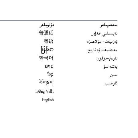
سەھىپىلەر
بۆلۈملەر
تەپسىلىي خەۋەر
普通话
ۋەزىيەت- مۇلاھىزە
粤语
مەدەنىيەت ۋە تارىخ
မြန်မာ
تارىخ-بۈگۈن
한국어
يەتتە سۇ
ລາວ
سىن
ខ្មែរ
ئارخىپ
བོད་སྐད།
Tiếng Việt
English