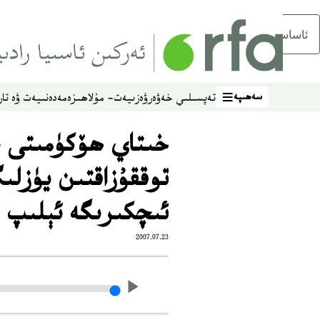
ئاساسلىق مەزمۇنغا ئاتلاڭ
سەھىپە
تەپسىلىي خەۋەر
ۋەزىيەت- مۇلاھىزە
مەدەنىيەت ۋە تار
سەھىپە
خىتاي ھۆكۈمىتى يې
توققۇزاقتىن يۈزلى
ئىچكىرىگە ئېلىپ 
2007.07.23