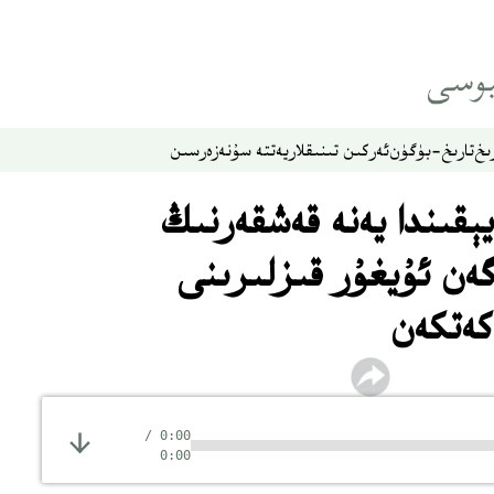
ىخ
تارىخ-بۈگۈن
ئەركىن تىنىقلار
يەتتە سۇ
نەزەر
سىن
قىندا يەنە قەشقەرنىڭ
گەن ئۇيغۇر قىزلىرىنى
كەتكەن
/
0:00
0:00