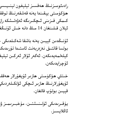
رادىئومىزنىڭ ھەقسىز تېلېفون لېنىيىسى 
ھۆكۈمىتى يېقىندا يەنە قەشقەرنىڭ توققۇ
كىمكى قىزىنى ئىچكىرىگە ئەۋەتىشكە رازى
ئېلان قىلىنغان 14 مىڭ دانە خىش ئۇنىڭغا بېرىلمەيدىكەن.
ئۇنىڭدىن كېيىن يەنە باشقا شەكىلدىكى ج
بولسا قاتتىق نەزەربەنت ئاستىدا تۇرىدى
كېلەلمەيدىكەن. ئەگەر ئۇلار ئەركىن تېلې
ئۇچرايدىكەن.
خىتاي ھۆكۈمىتى ھازىر ئۇيغۇرلار ھەققىد
ئۇيغۇرلارنىڭ ھازىر ئىچكى ئۆلكىلەردىكى
قېيىن بولۇپ قالغان.
يۇقىرىدىكى ئۇلىنىشتىن، مۇخبىرىمىز ۋە
ئاڭلايسىز.