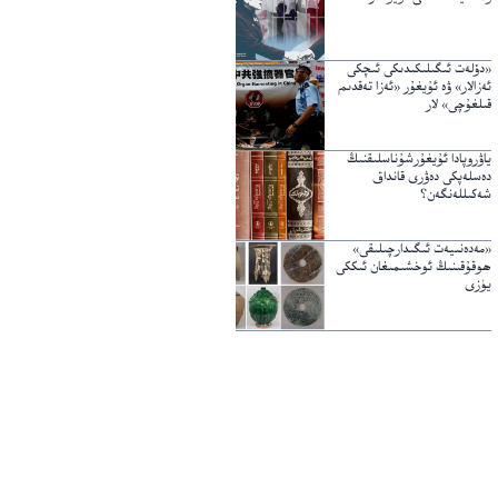
«دۆلەت ئىگىلىكىدىكى ئىچكى
ئەزالار» ۋە ئۇيغۇر «ئەزا تەقدىم
قىلغۇچى» لار
ياۋروپادا ئۇيغۇرشۇناسلىقنىڭ
دەسلەپكى دەۋرى قانداق
شەكىللەنگەن؟
«مەدەنىيەت ئىگىدارچىلىقى»
ھوقۇقىنىڭ ئوخشىمىغان ئىككى
يۈزى