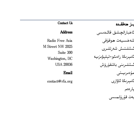
Contact Us
ىز ھەققىدە
Ope
اخباراتچىلىق قائىدىسى
Address
Open
ەخسىيەت ھوقۇقى
Radio Free Asia
2025 M Street NW
Op
ىشلىتىش شەرتلىرى
Suite 300
Opens
امېرىكا رادىئو-تېلېۋىزىيە
Washington, DC
ىشلىرىنى باشقۇرۇش
20036 USA
Opens in new window
ۇدىرىيىتى
Email
Opens in new window
امېرىكا ئاۋازى
contact@rfa.org
اردەم
ەت قۇرۇلمىسى