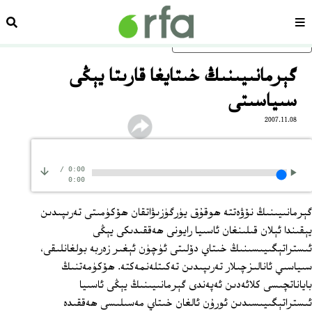
سەھىپە
ئىزد
ئاساسلىق مەزمۇنغا ئاتلاڭ
گېرمانىيىنىڭ خىتايغا قارىتا يېڭى
سىياسىتى
2007.11.08
/
0:00
0:00
گېرمانىيىنىڭ نۆۋەتتە ھوقۇق يۈرگۈزىۋاتقان ھۆكۈمىتى تەرىپىدىن
يېقىندا ئېلان قىلىنغان ئاسىيا رايونى ھەققىدىكى يېڭى
ئىستراتېگىيىسىنىڭ خىتاي دۆلىتى ئۈچۈن ئېغىر زەربە بولغانلىقى،
سىياسىي ئانالىزچىلار تەرىپىدىن تەكىتلەنمەكتە. ھۆكۈمەتنىڭ
باياناتچىسى كلائەدىن ئەپەندى گېرمانىيىنىڭ يېڭى ئاسىيا
ئىستراتېگىيىسىدىن ئورۇن ئالغان خىتاي مەسىلىسى ھەققىدە