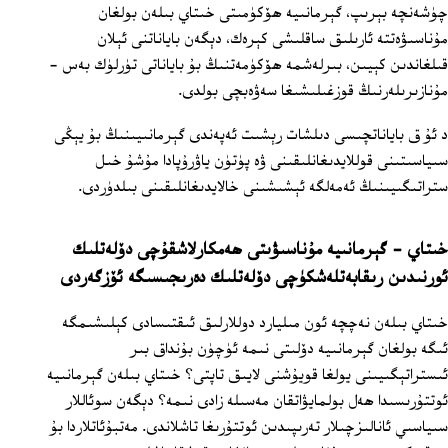
چۈشەنچە بېرىپ، گېرمانىيە ھۆكۈمىتى خىتاي بىلەن بولغان
مۇناسىۋەتتە ئارىلىق ساقلىشى كېرەك، دېگەن باياناتنى ئېلان
قىلغاندىن كېيىن، بىرلەشمە ھۆكۈمەتنىڭ بۇ باياناتى تۈرلۈك بەس -
مۇنازىرىلەرنىڭ قوزغىلىشىغا سەۋەبچى بولدى.
د ئۇ ق باياناتچىسى دىلشات رېشىت ئەپەندى گېرمانىيىنىڭ بۇ يېڭى
سىياسىتىنى قوللايدىغانلىقىنى ۋە پۈتۈن ياۋرۇپادا مۇشۇ خىل
ستراتىگىيىنىڭ ئەمەلگە ئېشىشىنى خالايدىغانلىقىنى بىلدۈردى.
خىتاي - گېرمانىيە مۇناسىۋىتى ھەمكارلاشقۇچى دۆلەتلىك
ئورنىدىن رىقابەتلەشكۈچى دۆلەتلىك دەرىجىسىگە ئۆزگەردى
خىتاي بىلەن نەچچە ئون مىليارد دوللارلىق ئىقتىسادى كېلىشىمگە
ئىگە بولغان گېرمانىيە دۆلىتى نىمە ئۈچۈن بۇنداق بىر
ئىستراتېگىيىنى يولغا قويۇشنى لايىق تاپتى؟ خىتاي بىلەن گېرمانىيە
ئوتتۇرىسىدا ھەل بولمايۋاتقان مەسىلە زادى نىمە؟ دېگەن سوئاللار
سىياسىي ئانالىزچىلار تەرىپىدىن ئوتتۇرىغا تاشلاندى. مەتبۇئاتلاردا بۇ