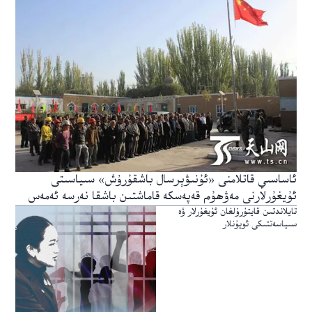
ئاساسىي قاتلامنى «ئۇنىۋېرسال باشقۇرۇش» سىياسىتى
ئۇيغۇرلارنى مەۋھۇم قەپەسكە قاماشتىن باشقا نەرسە ئەمەس
تايلاندتىن قايتۇرۇلغان ئۇيغۇرلار ۋە
سىياسەتتىكى ئويۇنلار