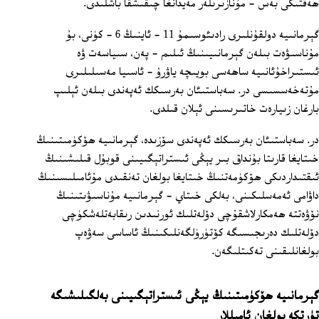
ھەقتىكى بەس - مۇنازىرىلەر مەيدانغا چىقىشقا باشلىدى.
گېرمانىيە دولقۇنلىرى رادىئوسىمۇ 11 - ئاينىڭ 6 - كۈنى، بۇ
مۇناسىۋەت بىلەن گېرمانىيىنىڭ ئىلىم - پەن، سىياسەت ۋە
ئىستىراخۇئانىيە ساھەسى بويىچە ياۋرۇ - ئاسىيا مەسىلىلىرى
مۇتەخەسسىسى در. سەباستىئان بەرسىكك ئەپەندى بىلەن ئېلىپ
بارغان زىيارەت خاتىرىسىنى ئېلان قىلدى.
در. سەباستىئان بەرسىكك ئەپەندى سۆزىدە، گېرمانىيە ھۆكۈمىتىنىڭ
خىتايغا قارىتا بۇنداق بىر يېڭى ئىستراتېگىيىنى قوبۇل قىلىشىنىڭ
ئىقتىداردىكى ھۆكۈمەتنىڭ خىتايغا بولغان تەنقىدى مۇئامىلىسىنىڭ
داۋامى ئەمەسلىكىنى، بەلكى خىتاي - گېرمانىيە مۇناسىۋىتىنىڭ
نۆۋەتتە ھەمكارلاشقۇچى دۆلەتلىك ئورنىدىن رىقابەتلەشكۈچى
دۆلەتلىك دەرىجىسىگە كۆتۈرۈلگەنلىكىنىڭ ئاساسى سەۋەپ
بولغانلىقىنى تەكىتلىگەن.
گېرمانىيە ھۆكۈمىتىنىڭ يېڭى ئىستراتېگىيىنى بەلگىلىشىگە
تۈرتكە بولغان ئامىللار