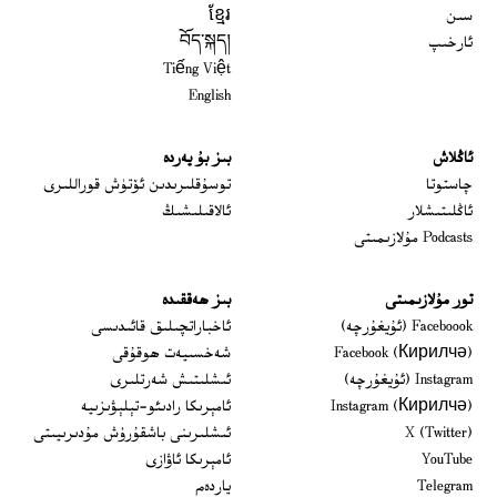
سىن
ខ្មែរ
ئارخىپ
བོད་སྐད།
Tiếng Việt
English
ئاڭلاش
بىز بۇ يەردە
 window
چاستوتا
توسۇقلىرىدىن ئۆتۈش قوراللىرى
ئاڭلىتىشلار
ئالاقىلىشىڭ
Podcasts مۇلازىمىتى
تور مۇلازىمىتى
بىز ھەققىدە
Opens in new window
Faceboook (ئۇيغۇرچە)
ئاخباراتچىلىق قائىدىسى
Opens in new window
Facebook (Кирилчә)
شەخسىيەت ھوقۇقى
Opens in new window
Instagram (ئۇيغۇرچە)
ئىشلىتىش شەرتلىرى
Opens in new window
Instagram (Кирилчә)
ئامېرىكا رادىئو-تېلېۋىزىيە
window
Opens in new window
X (Twitter)
ئىشلىرىنى باشقۇرۇش مۇدىرىيىتى
Opens in new window
Opens in new window
YouTube
ئامېرىكا ئاۋازى
Opens in new window
Telegram
ياردەم