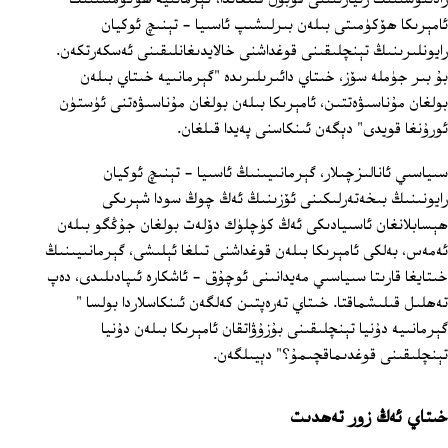
ئامېرىكا ھۆكۈمىتى بىلەن بىرلىشىپ ئاسىيا - تېنىچ ئوكيان
رايونلىرىنىڭ تېنچلىقىنى قوغداشنى خالايدىغانلىقىنى ئەسكەرتكەن.
بۇ بىر جۈملە سۆز، خىتاي دائىرىلىرىدە "گېرمانىيە خىتاي بىلەن
بولغان مۇناسىۋەتتىن، ئامېرىكا بىلەن بولغان مۇناسىۋەتنى ئۈستۈن
ئورۇنغا قويدى" دېگەن ئىنكاسنى پەيدا قىلغان.
سىياسىي ئانالىزچىلار، گېرمانىيىنىڭ ئاسىيا - تېنىچ ئوكيان
رايونىنىڭ بىخەتەرلىكىنى ئۆزىنىڭ ئەڭ چوڭ سودا شېرىكى
ھېسابلانغان ئاسىيادىكى ئەڭ كۈچلۈك دۆلەت بولغان جۇڭگو بىلەن
ئەمەس، بەلكى ئامېرىكا بىلەن قوغداشنى تىلغا ئېلىشى، گېرمانىيىنىڭ
خىتايغا قارىتا سىياسىي مەيدانىنى ئوچۇق - ئاشكارە ئىپادىلىدى، دەپ
تەھلىل قىلىشماقتا. خىتاي تەرەپتىن كەلگەن ئىنكاسلاردا بولسا "
گېرمانىيە دۇنيا تېنچلىقىنى بۇزۇۋاتقان ئامېرىكا بىلەن دۇنيا
تېنچلىقىنى قوغدىماقچىمۇ؟" دېيىلگەن.
خىتاي ئەڭ زور تەھدىت