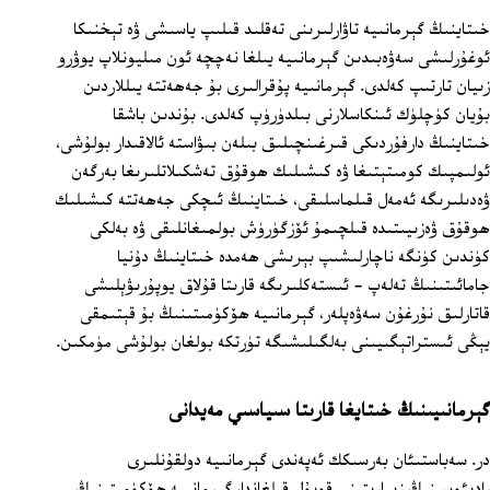
خىتاينىڭ گېرمانىيە تاۋارلىرىنى تەقلىد قىلىپ ياسىشى ۋە تېخنىكا
ئوغۇرلىشى سەۋەبىدىن گېرمانىيە يىلغا نەچچە ئون مىليونلاپ يوۋرو
زىيان تارتىپ كەلدى. گېرمانىيە پۇقرالىرى بۇ جەھەتتە يىللاردىن
بۇيان كۈچلۈك ئىنكاسلارنى بىلدۈرۈپ كەلدى. بۇندىن باشقا
خىتاينىڭ دارفۇردىكى قىرغىنچىلىق بىلەن بىۋاستە ئالاقىدار بولۇشى،
ئولىمپىك كومىتېتىغا ۋە كىشىلىك ھوقۇق تەشكىلاتلىرىغا بەرگەن
ۋەدىلىرىگە ئەمەل قىلماسلىقى، خىتاينىڭ ئىچكى جەھەتتە كىشىلىك
ھوقۇق ۋەزىيىتىدە قىلچىمۇ ئۆزگۈرۈش بولمىغانلىقى ۋە بەلكى
كۈندىن كۈنگە ناچارلىشىپ بېرىشى ھەمدە خىتاينىڭ دۇنيا
جامائىتىنىڭ تەلەپ - ئىستەكلىرىگە قارىتا قۇلاق يوپۇرىۋېلىشى
قاتارلىق نۇرغۇن سەۋەپلەر، گېرمانىيە ھۆكۈمىتىنىڭ بۇ قېتىمقى
يېڭى ئىستراتېگىيىنى بەلگىلىشىگە تۈرتكە بولغان بولۇشى مۈمكىن.
گېرمانىيىنىڭ خىتايغا قارىتا سىياسىي مەيدانى
در. سەباستىئان بەرسىكك ئەپەندى گېرمانىيە دولقۇنلىرى
رادىئوسىنىڭ زىيارىتىنى قوبۇل قىلغاندا، گېرمانىيە ھۆكۈمىتىنىڭ