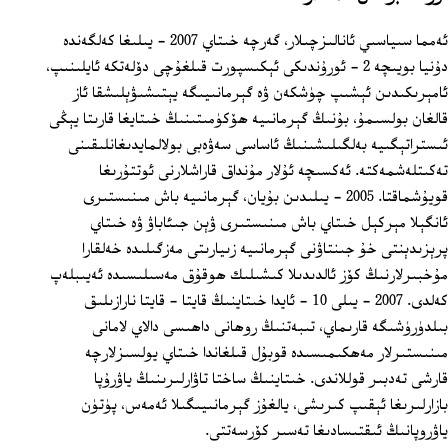
ئەمما سىياسىي ئانالىزچىلار، گەرچە خىتاي 2007 - يىلىغا كەلگەندە
دۇنيا بويىچە 2 - ئورۇندىكى ئېكىسپورت قىلغۇچى دۆلەتكە ئايلىنىپ،
ئامېرىكىدىن ئېشىپ چۈشكەن ۋە گېرمانىيىگە يېتىشىۋېلىشقا ئاز
قالغان بولسىمۇ، بۇنىڭ گېرمانىيە ھۆكۈمىتىنىڭ خىتايغا قارىتا يېڭى
ئىستراتېگىيە بەلگىلىشىنىڭ ئاساسى سەۋەبى بولالمايدىغانلىقىنى
تەكىتلەشمەكتە. ئەكسىچە ئۇلار مۇنداق قاراشلارنى ئوتتۇرىغا
قويۇشماقتا. 2005 - يىلىدىن بۇيان، گېرمانىيە باش مىنىستىرى
ئانگېلا مېركېل خىتاي باش مىنىستىرى ۋېن جىئاباۋ ۋە خىتاي
پرېزىدېنتى خۇ جىنتاۋنى گېرمانىيە زىيارىتى مەزگىلىدە خەلقارا
مۇخبىرلارنىڭ كۆز ئالدىدىلا كىشىلىك ھوقۇق مەسىلىسىدە ئەيىبلەپ
كەلدى. 2007 - يىلى 10 - ئايدا خىتاينىڭ قايتا - قايتا نارازىلىق
بىلدۈرۈشىگە قارىماي، تىبەتنىڭ روھانى داھىسى دالاي لامانى
مىنىستىرلار مەھكىمىسىدە قوبۇل قىلغاندا خىتاي يولسىزلارچە
قارشى تەدبىر قوللاندى. خىتاينىڭ ساختا تاۋارلىرىنىڭ ياۋرۇپا
بازارلىرىغا ئېقىپ كىرىشى، يالغۇز گېرمانىيىگىلا ئەمەس، پۈتۈن
ياۋروپانىڭ ئىقتىسادىغا تەسىر كۆرسەتتى.