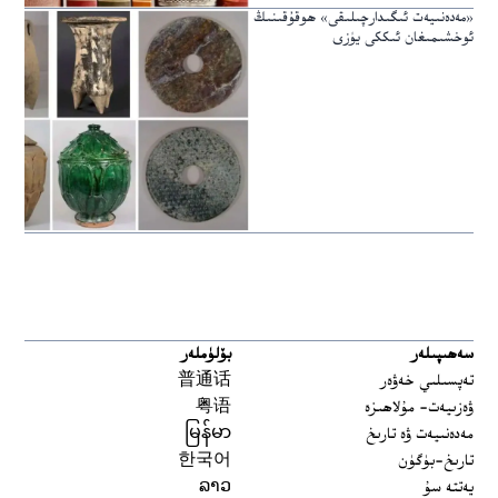
«مەدەنىيەت ئىگىدارچىلىقى» ھوقۇقىنىڭ
ئوخشىمىغان ئىككى يۈزى
سەھىپىلەر
بۆلۈملەر
تەپسىلىي خەۋەر
普通话
ۋەزىيەت- مۇلاھىزە
粤语
مەدەنىيەت ۋە تارىخ
မြန်မာ
تارىخ-بۈگۈن
한국어
يەتتە سۇ
ລາວ