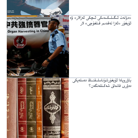
«دۆلەت ئىگىلىكىدىكى ئىچكى ئەزالار» ۋە
ئۇيغۇر «ئەزا تەقدىم قىلغۇچى» لار
ياۋروپادا ئۇيغۇرشۇناسلىقنىڭ دەسلەپكى
دەۋرى قانداق شەكىللەنگەن؟