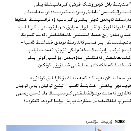
"خىتاينىڭ باش كۆتۈرۈشىگە قارشى، گېرمانىيىنىڭ يېڭى
ئىستىراتېگىيىسى" ناملىق زىيارەت خاتىرىسىدە در. سەباستىئان
بەرسىكك ئەپەندى ئەينى يىللىرى گېرمانىيە ۋە فرانسىيىنىڭ خىتايغا
قارىتا يولغا قويۇلىۋاتقان قورال - ياراق ئىمبارگوسىنى بىكار قىلىپ،
خىتاي بىلەن زىچ ھەمكارلىشىشنى خالىغانلىقىنى، ئەمما ئامېرىكا
باشچىلىقىدىكى بىر قىسىم ئەللەرنىڭ بۇنداق قىلىشنىڭ ئاسىيا -
تېنىچ ئوكيان رايونىنىڭ بىخەتەرلىكى ئۈچۈن تەھدىت ئېلىپ
كېلىدىغانلىقىنى تەكىتلىشى سەۋەبىدىن، بۇ ئىمبارگونى بىكار
قىلىشنىڭ ئەمەلگە ئاشمىغانلىقىنى قىستۇرۇپ ئۆتكەن.
در. سەباستىئان بەرسىكك ئەپەندىنىڭ بۇ ئارقىلىق ئوتتۇرىغا
قويماقچى بولغىنى، خىتاينىڭ ئاسىيا - تېنىچ ئوكيان رايونى ئۈچۈن
ئەڭ زور تەھدىت بولىۋاتقانلىقىنى گېرمانىيىنىڭ مانا ئەمدى رەسمى
ئىتىراپ قىلغانلىقىدىن بىشارەت بېرىش بولسا كېرەك. (ئەكرەم)
MORE
ۋەزىيەت- مۇلاھىزە