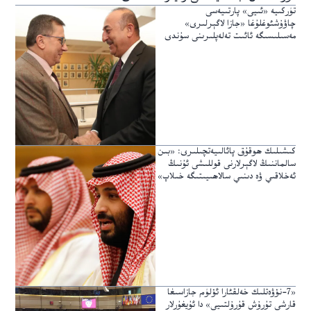
تۈركىيە «ئىيى» پارتىيەسى
چاۋۇشئوغلۇغا «جازا لاگېرلىرى»
مەسىلىسىگە ئائىت تەلەپلىرىنى سۇندى
كىشىلىك ھوقۇق پائالىيەتچىلىرى: «بىن
سالماننىڭ لاگېرلارنى قوللىشى ئۇنىڭ
ئەخلاقىي ۋە دىنىي سالاھىيىتىگە خىلاپ»
«7-نۆۋەتلىك خەلقئارا ئۆلۈم جازاسىغا
قارشى تۇرۇش قۇرۇلتىيى» دا ئۇيغۇرلار