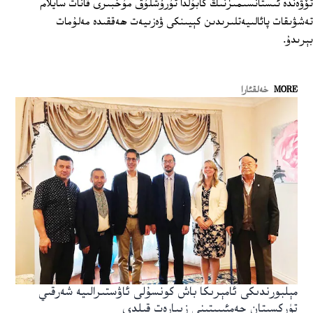
تۆۋەندە ئىستانسىمىزنىڭ كابۇلدا تۇرۇشلۇق مۇخبىرى قانات سايلام
تەشۋىقات پائالىيەتلىرىدىن كېيىنكى ۋەزىيەت ھەققىدە مەلۇمات
بېرىدۇ.
MORE
خەلقئارا
مېلبورندىكى ئامېرىكا باش كونسۇلى ئاۋستىرالىيە شەرقىي
تۈركسىتان جەمئىيىتىنى زىيارەت قىلدى