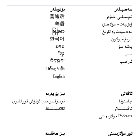
سەھىپىلەر
بۆلۈملەر
تەپسىلىي خەۋەر
普通话
ۋەزىيەت- مۇلاھىزە
粤语
مەدەنىيەت ۋە تارىخ
မြန်မာ
تارىخ-بۈگۈن
한국어
يەتتە سۇ
ລາວ
سىن
ខ្មែរ
ئارخىپ
བོད་སྐད།
Tiếng Việt
English
ئاڭلاش
بىز بۇ يەردە
 window
چاستوتا
توسۇقلىرىدىن ئۆتۈش قوراللىرى
ئاڭلىتىشلار
ئالاقىلىشىڭ
Podcasts مۇلازىمىتى
تور مۇلازىمىتى
بىز ھەققىدە