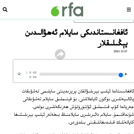
سەھىپە
ئىزد
ئاساسلىق مەزمۇنغا ئاتلاڭ
ئافغانىستاندىكى سايلام ئەھۋالىدىن
يېڭىلىقلار
2004.10.07
/
0:00
0:00
ئافغانىستاندا ئېلىپ بېرىلىۋاتقان پرېزىدېنتى سايلىمى تەشۋىقات
پائالىيەتلىرى بۈگۈن ئاياغلاشتى. بۇ قېتىملىق سايلام تەشۋىقاتى
جەرياندا كۆپ قىتىملىق ئۆلتۈرۈلۇش ھەرىكەتلىرى بولدى.
شۇنداقتىمۇ، سايلام دائىرىلىرى سايلامنىڭ بىخەتەر ئېلىپ بېرىلىشىغا
كاپالەتلىك قىلىدىغانلىقىنى بىلدۈردى.