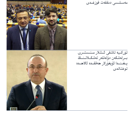
مەسىلىسى دىققەت قوزغىدى
تۈركىيە تاشقى ئىشلار مىنىستىرى
بىرلەشكەن دۆلەتلەر تەشكىلاتىنىڭ
يىغىنىدا ئۇيغۇرلار ھەققىدە ئالاھىدە
توختالدى