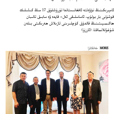
ئامېرىكىنىڭ نۆۋەتتە ئافغانىستاندا تۇرۇشلۇق 17 مىڭ كىشىلىك
قوشۇنى بار بولۇپ، ئاساسلىقى ئەل- قايدە ۋە سابىق تالىبان
ھاكىمىيىتىنىڭ قالدۇق كۈچلىرىنى تازىلاش ھەرىكىتى بىلەن
شۇغۇللانماقتا. (ئارزۇ)
MORE
خەلقئارا