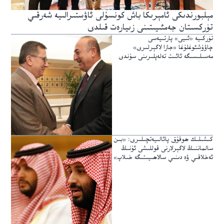
مېلبورندىكى ئامېرىكا باش كونسۇلى ئاۋستىرالىيە شەرقىي
تۈركسىتان جەمئىيىتىنى زىيارەت قىلدى
تۈركىيە «ئىيى» پارتىيەسى
چاۋۇشئوغلۇغا «جازا لاگېرلىرى»
مەسىلىسىگە ئائىت تەلەپلىرىنى سۇندى
كىشىلىك ھوقۇق پائالىيەتچىلىرى: «بىن
سالماننىڭ لاگېرلارنى قوللىشى ئۇنىڭ
ئەخلاقىي ۋە دىنىي سالاھىيىتىگە خىلاپ»