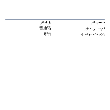
سەھىپىلەر
بۆلۈملەر
تەپسىلىي خەۋەر
普通话
ۋەزىيەت- مۇلاھىزە
粤语
مەدەنىيەت ۋە تارىخ
မြန်မာ
تارىخ-بۈگۈن
한국어
يەتتە سۇ
ລາວ
سىن
ខ្មែរ
ئارخىپ
བོད་སྐད།
Tiếng Việt
English
ئاڭلاش
بىز بۇ يەردە
 window
چاستوتا
توسۇقلىرىدىن ئۆتۈش قوراللىرى
ئاڭلىتىشلار
ئالاقىلىشىڭ
Podcasts مۇلازىمىتى