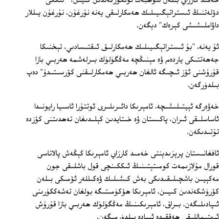
خەمىد كارزاي بىلەن سۆھبەت ئۆتكۈزگەندىن كىيىن، " ئىككى
دۆلەتنىڭ ئىستراتېگىيىلىك ھەمكارلىقى يەنە نۇرغۇن، نۇرغۇن يىللار
داۋاملىشىشى كېرەك" دېگەن.
ئۇ يەنە، "بۇ ئىستراتېگىيىلىك ھەمكارلىق ئىقتىسادىي، تېخنىكا
جەھەتتىكى ياردەم ۋە مېنىڭچە مەڭگۈلۈك بىرلەشمە ھەربىي بازا
قۇرۇشنى ئۆز ئىچىگە ئالغان ھەربىي ھەمكارلىقنى كۆرسىتىدۇ" دەپ
بىلدۈرگەن.
خەۋەرگە ئېيتىلىشىچە، ئامېرىكا دائىرىلىرى ئوتتۇرا ئاسىيا رايونىدا
ئاساسلىقى ئىران، پاكىستان ۋە خىتايدىن كېلىدىغان تەھدىتنى كۆزدە
تۇتىدىكەن.
ئافغانىستان پرېزىدېنتى خەمىد كارزاي ئامېرىكا كېڭەش پالاتاسى
قورال مۇلازىمەت كومىتېتىنىڭ ئىككىنچى قول باشلىقى جون
مەكېيىن باشچىلىقىدىكى بەش كىشىلىك ۋەكىللەر ئۆمىكى بىلەن
كۆرۈشكەندىن كىيىن، ئامېرىكا ھۆكۈمىتىگە بولغان تەشەككۈرىنى
ئىپادىلىگەن. بىراق، ئامېرىكىنىڭ مەڭگۈلۈك ھەربىي بازا قۇرۇش
ئىھتىماللىقى ھەققىدە ئىپادە بىلدۈرمىگەن.