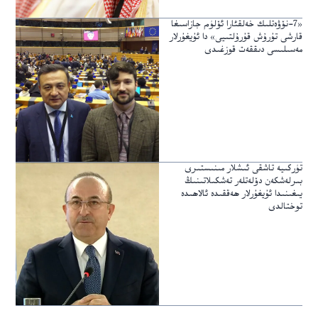
«7-نۆۋەتلىك خەلقئارا ئۆلۈم جازاسىغا
قارشى تۇرۇش قۇرۇلتىيى» دا ئۇيغۇرلار
مەسىلىسى دىققەت قوزغىدى
تۈركىيە تاشقى ئىشلار مىنىستىرى
بىرلەشكەن دۆلەتلەر تەشكىلاتىنىڭ
يىغىنىدا ئۇيغۇرلار ھەققىدە ئالاھىدە
توختالدى