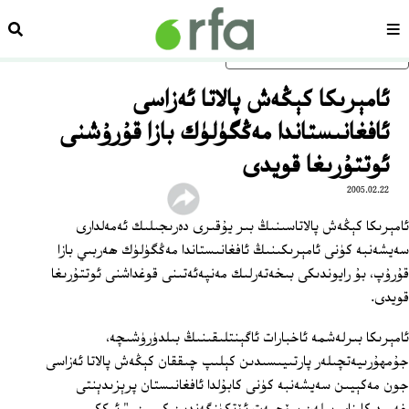
سەھىپە
ئىزد
ئاساسلىق مەزمۇنغا ئاتلاڭ
ئامېرىكا كېڭەش پالاتا ئەزاسى
ئافغانىستاندا مەڭگۈلۈك بازا قۇرۇشنى
ئوتتۇرىغا قويدى
2005.02.22
ئامېرىكا كېڭەش پالاتاسىنىڭ بىر يۇقىرى دەرىجىلىك ئەمەلدارى
سەيشەنبە كۈنى ئامېرىكىنىڭ ئافغانىستاندا مەڭگۈلۈك ھەربىي بازا
قۇرۇپ، بۇ رايوندىكى بىخەتەرلىك مەنپەئەتىنى قوغداشنى ئوتتۇرىغا
قويدى.
ئامېرىكا بىرلەشمە ئاخبارات ئاگېنتلىقىنىڭ بىلدۈرۈشىچە،
جۇمھۇرىيەتچىلەر پارتىيىسىدىن كېلىپ چىققان كېڭەش پالاتا ئەزاسى
جون مەكېيىن سەيشەنبە كۈنى كابۇلدا ئافغانىستان پرېزىدېنتى