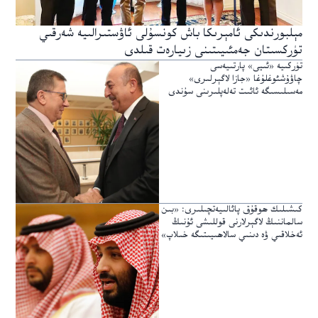
مېلبورندىكى ئامېرىكا باش كونسۇلى ئاۋستىرالىيە شەرقىي
تۈركسىتان جەمئىيىتىنى زىيارەت قىلدى
تۈركىيە «ئىيى» پارتىيەسى
چاۋۇشئوغلۇغا «جازا لاگېرلىرى»
مەسىلىسىگە ئائىت تەلەپلىرىنى سۇندى
كىشىلىك ھوقۇق پائالىيەتچىلىرى: «بىن
سالماننىڭ لاگېرلارنى قوللىشى ئۇنىڭ
ئەخلاقىي ۋە دىنىي سالاھىيىتىگە خىلاپ»