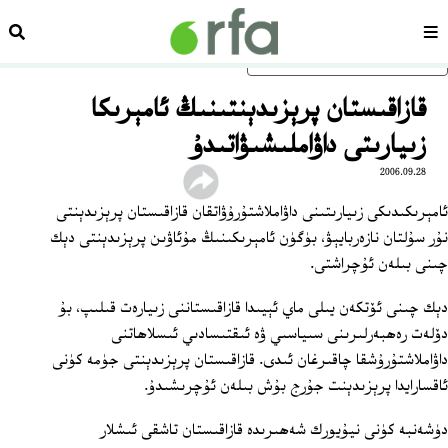
سەھىپە
ئىزد
ئاساسلىق مەزمۇنغا ئاتلاڭ
قازاقىستان پرېزىدېنتىنىڭ ئامېرىكا
زىيارىتى داۋاملىشىۋاتىدۇ
2006.09.28
ئامېرىكىدىكى زىيارىتىنى داۋاملاشتۇرۇۋاتقان قازاقىستان پرېزىدېنتى
نۇر سۇلتان نازەربايېۋ، بۈگۈن ئامېرىكىنىڭ مۇئاۋىن پرېزىدېنتى دېك
چىنى بىلەن ئۇچراشتى.
دېك چىنى ئۆتكەن يىلى ماي ئېيىدا قازاقىستاننى زىيارەت قىلىپ، بۇ
دۆلەت رەھبەرلىرىنى سىياسىي ۋە ئىقتىسادىي ئىسلاھاتنى
داۋاملاشتۇرۇشقا چاقىرغان ئىدى. قازاقىستان پرېزىدېنتى جۈمە كۈنى
ئاقسارايدا پرېزىدېنت جۇرج بۇش بىلەن ئۇچرىشىدۇ.
دۈشەنبە كۈنى نيۇيورك شەھىرىدە قازاقىستان تاشقى ئىشلار