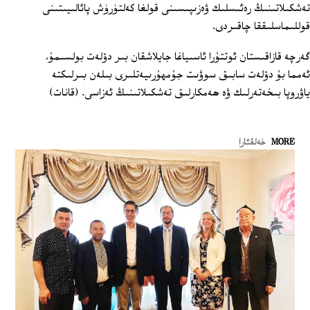
تەشكىلاتىنىڭ رەئىسلىك ۋەزىپىسىنى قولغا كەلتۈرۈش پائالىيىتىنى
قوللىماسلىققا چاقىردى.
گەرچە قازاقىستان ئوتتۇرا ئاسىياغا جايلاشقان بىر دۆلەت بولسىمۇ،
ئەمما بۇ دۆلەت سابىق سوۋىت جۇمھۇرىيەتلىرى بىلەن بىرلىكتە
ياۋروپا بىخەتەرلىك ۋە ھەمكارلىق تەشكىلاتىنىڭ ئەزاسى. (قانات)
MORE
خەلقئارا