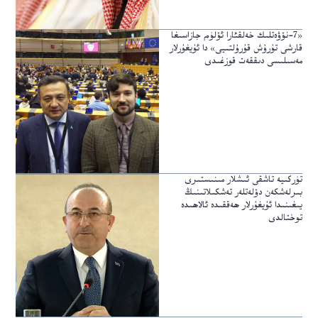
«7-نۆۋەتلىك خەلقئارا ئۆلۈم جازاسىغا
قارشى تۇرۇش قۇرۇلتىيى» دا ئۇيغۇرلار
مەسىلىسى دىققەت قوزغىدى
تۈركىيە تاشقى ئىشلار مىنىستىرى
بىرلەشكەن دۆلەتلەر تەشكىلاتىنىڭ
يىغىنىدا ئۇيغۇرلار ھەققىدە ئالاھىدە
توختالدى