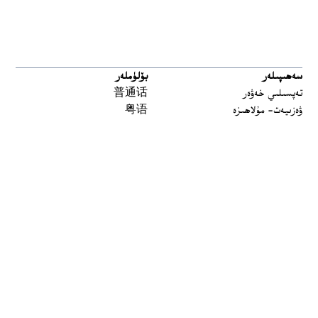
سەھىپىلەر
بۆلۈملەر
تەپسىلىي خەۋەر
普通话
ۋەزىيەت- مۇلاھىزە
粤语
مەدەنىيەت ۋە تارىخ
မြန်မာ
تارىخ-بۈگۈن
한국어
يەتتە سۇ
ລາວ
سىن
ខ្មែរ
ئارخىپ
བོད་སྐད།
Tiếng Việt
English
ئاڭلاش
بىز بۇ يەردە
 window
چاستوتا
توسۇقلىرىدىن ئۆتۈش قوراللىرى
ئاڭلىتىشلار
ئالاقىلىشىڭ