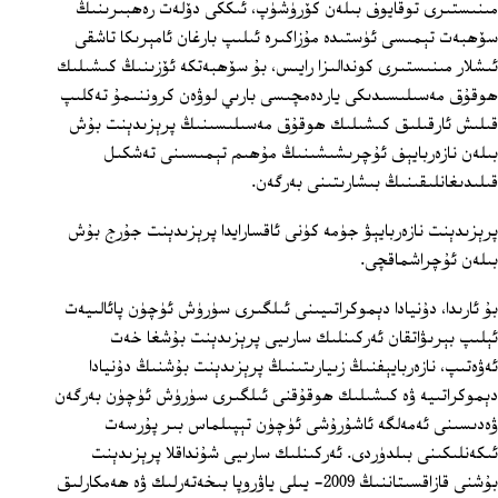
مىنىستىرى توقايوف بىلەن كۆرۈشۈپ، ئىككى دۆلەت رەھبىرىنىڭ
سۆھبەت تېمىسى ئۈستىدە مۇزاكىرە ئىلىپ بارغان ئامېرىكا تاشقى
ئىشلار مىنىستىرى كوندالىزا رايىس، بۇ سۆھبەتكە ئۆزىنىڭ كىشىلىك
ھوقۇق مەسىلىسىدىكى ياردەمچىسى بارىي لوۋەن كروننىمۇ تەكلىپ
قىلىش ئارقىلىق كىشىلىك ھوقۇق مەسىلىسىنىڭ پرېزىدېنت بۇش
بىلەن نازەربايېف ئۇچرىشىشىنىڭ مۇھىم تېمىسىنى تەشكىل
قىلىدىغانلىقىنىڭ بىشارىتىنى بەرگەن.
پرېزىدېنت نازەربايېۋ جۈمە كۈنى ئاقسارايدا پرېزىدېنت جۇرج بۇش
بىلەن ئۇچراشماقچى.
بۇ ئارىدا، دۇنيادا دېموكراتىيىنى ئىلگىرى سۈرۈش ئۈچۈن پائالىيەت
ئېلىپ بېرىۋاتقان ئەركىنلىك سارىيى پرېزىدېنت بۇشغا خەت
ئەۋەتىپ، نازەربايېفنىڭ زىيارىتىنىڭ پرېزىدېنت بۇشنىڭ دۇنيادا
دېموكراتىيە ۋە كىشىلىك ھوقۇقنى ئىلگىرى سۈرۈش ئۈچۈن بەرگەن
ۋەدىسىنى ئەمەلگە ئاشۇرۇشى ئۈچۈن تېپىلماس بىر پۇرسەت
ئىكەنلىكىنى بىلدۈردى. ئەركىنلىك سارىيى شۇنداقلا پرېزىدېنت
بۇشنى قازاقسىتاننىڭ 2009‏- يىلى ياۋروپا بىخەتەرلىك ۋە ھەمكارلىق