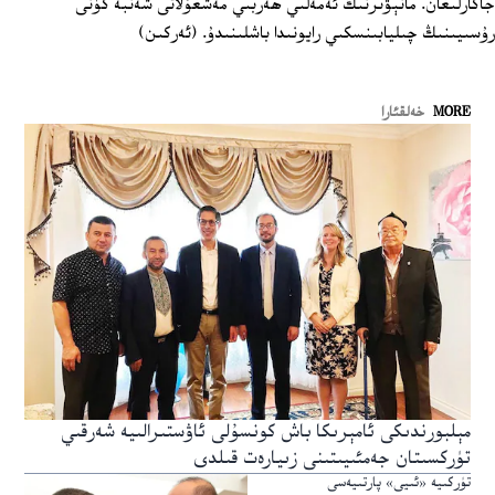
جاكارلىغان. مانېۋىرنىڭ ئەمەلىي ھەربىي مەشغۇلاتى شەنبە كۈنى
رۇسىيىنىڭ چىليابىنسكىي رايونىدا باشلىنىدۇ. (ئەركىن)
MORE
خەلقئارا
مېلبورندىكى ئامېرىكا باش كونسۇلى ئاۋستىرالىيە شەرقىي
تۈركسىتان جەمئىيىتىنى زىيارەت قىلدى
تۈركىيە «ئىيى» پارتىيەسى