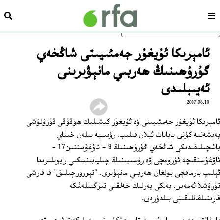
سەھىپە
ئىزد
ئاساسلىق مەزمۇنغا ئاتلاڭ
ئامېرىكا ئۇيغۇر جەمئىيىتى شاڭخەي
گۇرۇھىنىڭ ھەربىي مانېۋىرىنى
ئەيىبلىدى
2007.08.10
ئامېرىكا ئۇيغۇر جەمئىيىتى ۋە ئۇيغۇر كىشىلىك ھوقۇقى قۇرۇلۇشى
پەيشەنبە كۈنى بايانات ئېلان قىلىپ، رۇسىيە بىلەن خىتاي
باشچىلىقىدىكى شاڭخەي گۇرۇھىنىڭ 9 ‏- ئاۋغۇستتىن17 -
ئاۋغۇستقىچە ئۈرۈمچى ۋە رۇسىيىنىڭ چىليابىنسكىي رايونلىرىدا
ئېلىپ بارماقچى بولغان ھەربىي مانېۋىرى، "تېررورچىلىق" قا قارشى
تۇرۇشلا ئەمەس، بەلكى يەرلىك خەلقنى تىزگىنلەشكە
قارىتىلغانلىقىنى بىلدۈردى.