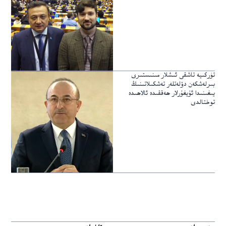
تۈركىيە تاشقى ئىشلار مىنىستىرى
بىرلەشكەن دۆلەتلەر تەشكىلاتىنىڭ
يىغىنىدا ئۇيغۇرلار ھەققىدە ئالاھىدە
توختالدى