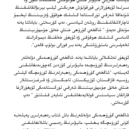
باياناتتا، ھەربىي مانېۋىر خىتاي ھۆكۈمىتى مەملىكەت ئىچى ۋە
سىرتىدا ئۇيغۇرلارنى قورقۇتۇش ھەرىكىتى ئېلىپ بېرىۋاتقانلىقىنىڭ
شۇنداقلا شەرقىي تۈركىستاندا كىشىلىك ھوقۇق ۋەزىيىتىنىڭ تېخىمۇ
ناچارلاشقانلىقىنىڭ روشەن ئىپادىسى، دەپ كۆرسەتتى. باياناتتا يەنە
مۇنداق دەيدۇ، " شاڭخەي گۇرۇھى خىتاي خەلق جۇمھۇرىيىتىنىڭ
ئاساسىي كىشىلىك ھوقۇقنى ۋە ئۇيغۇر خەلقنىڭ دېموكراتىك
تەلەپلىرىنى باستۇرۇشتىكى يەنە بىر قورالى بولۇپ قالدى".
ئۇيغۇر تەشكىلاتى باياناتىدا يەنە، شاڭخەي گۇرۇھىدىكى دۆلەتلەر
رەھبەرلىرىنىڭ ئۈرۈمچىدە مانېۋىرنى كۆزدىن كەچۈرىدىغانلىقىنى
ئەيىبلەپ، "شاڭخەي گۇرۇھىدىكى رەھبەرلەرنىڭ ئۈرۈمچىگە كېلىشى
رۇسىيە، قازاقىستان، ئۆزبېكىستان، تاجىكىستان ۋە قىرغىزىستانلار
خىتاي خەلق جۇمھۇرىيىتىنىڭ شەرقىي تۈركىستاندىكى ئۇيغۇرلارغا
قاراتقان سىياسىتىنى قوللايدىغانلىقىنى نامايەن قىلىشتۇر " دەپ
كۆرسەتتى.
شاڭخەي گۇرۇھىدىكى دۆلەتلەرنىڭ باش شتاب رەھبەرلىرى پەيشەنبە
كۈنى ئۈرۈمچىگە يىغىلىپ، مانېۋىرنىڭ رەسمىي باشلانغانلىقىنى