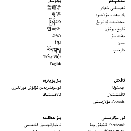
سەھىپىلەر
بۆلۈملەر
تەپسىلىي خەۋەر
普通话
ۋەزىيەت- مۇلاھىزە
粤语
مەدەنىيەت ۋە تارىخ
မြန်မာ
تارىخ-بۈگۈن
한국어
يەتتە سۇ
ລາວ
سىن
ខ្មែរ
ئارخىپ
བོད་སྐད།
Tiếng Việt
English
ئاڭلاش
بىز بۇ يەردە
 window
چاستوتا
توسۇقلىرىدىن ئۆتۈش قوراللىرى
ئاڭلىتىشلار
ئالاقىلىشىڭ
Podcasts مۇلازىمىتى
تور مۇلازىمىتى
بىز ھەققىدە
Opens in new window
Faceboook (ئۇيغۇرچە)
ئاخباراتچىلىق قائىدىسى