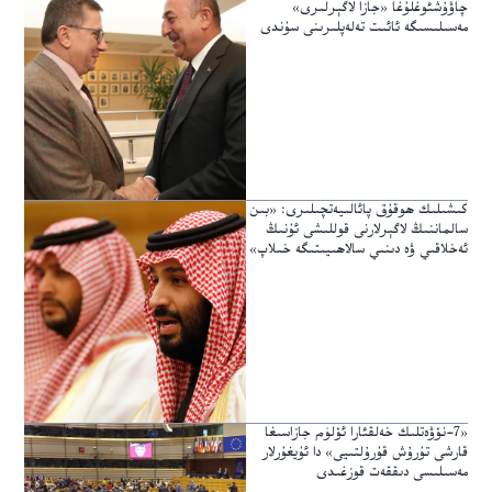
چاۋۇشئوغلۇغا «جازا لاگېرلىرى»
مەسىلىسىگە ئائىت تەلەپلىرىنى سۇندى
كىشىلىك ھوقۇق پائالىيەتچىلىرى: «بىن
سالماننىڭ لاگېرلارنى قوللىشى ئۇنىڭ
ئەخلاقىي ۋە دىنىي سالاھىيىتىگە خىلاپ»
«7-نۆۋەتلىك خەلقئارا ئۆلۈم جازاسىغا
قارشى تۇرۇش قۇرۇلتىيى» دا ئۇيغۇرلار
مەسىلىسى دىققەت قوزغىدى