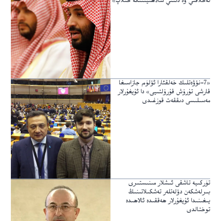
ئەخلاقىي ۋە دىنىي سالاھىيىتىگە خىلاپ»
«7-نۆۋەتلىك خەلقئارا ئۆلۈم جازاسىغا
قارشى تۇرۇش قۇرۇلتىيى» دا ئۇيغۇرلار
مەسىلىسى دىققەت قوزغىدى
تۈركىيە تاشقى ئىشلار مىنىستىرى
بىرلەشكەن دۆلەتلەر تەشكىلاتىنىڭ
يىغىنىدا ئۇيغۇرلار ھەققىدە ئالاھىدە
توختالدى