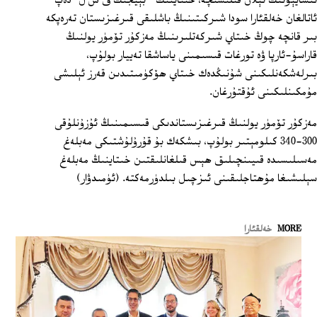
ئىسايېۋنىڭ ئېلان قىلىشىچە، خىتاينىڭ " بېيجىڭ ف س ل" دەپ
ئاتالغان خەلقئارا سودا شىركىتىنىڭ باشلىقى قىرغىزىستان تەرەپكە
بىر قانچە چوڭ خىتاي شىركەتلىرىنىڭ مەزكۇر تۆمۈر يولنىڭ
قاراسۇ-ئارپا ۋە تورغات قىسىمىنى ياساشقا تەييار بولۇپ،
بىرلەشكەنلىكىنى شۇنىڭدەك خىتاي ھۆكۈمىتىدىن قەرز ئېلىشى
مۇمكىنلىكىنى ئۇقتۇرغان.
مەزكۇر تۆمۈر يولنىڭ قىرغىزىستاندىكى قىسىمىنىڭ ئۇزۇنلۇقى
300-340 كىلومېتىر بولۇپ، بىشكەك بۇ قۇرۇلۇشتىكى مەبلەغ
مەسىلىسىدە قىيىنچىلىق ھېس قىلغانلىقتىن خىتاينىڭ مەبلەغ
سېلىشىغا مۇھتاجلىقىنى ئىزچىل بىلدۈرمەكتە. (ئۈمىدۋار)
MORE
خەلقئارا