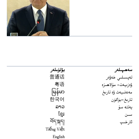
سەھىپىلەر
بۆلۈملەر
تەپسىلىي خەۋەر
普通话
ۋەزىيەت- مۇلاھىزە
粤语
مەدەنىيەت ۋە تارىخ
မြန်မာ
تارىخ-بۈگۈن
한국어
يەتتە سۇ
ລາວ
سىن
ខ្មែរ
ئارخىپ
བོད་སྐད།
Tiếng Việt
English