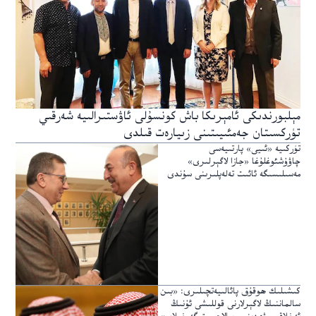
مېلبورندىكى ئامېرىكا باش كونسۇلى ئاۋستىرالىيە شەرقىي
تۈركسىتان جەمئىيىتىنى زىيارەت قىلدى
تۈركىيە «ئىيى» پارتىيەسى
چاۋۇشئوغلۇغا «جازا لاگېرلىرى»
مەسىلىسىگە ئائىت تەلەپلىرىنى سۇندى
كىشىلىك ھوقۇق پائالىيەتچىلىرى: «بىن
سالماننىڭ لاگېرلارنى قوللىشى ئۇنىڭ