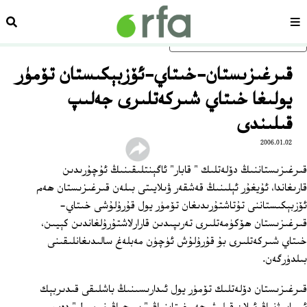
سەھىپە
ئىزد
ئاساسلىق مەزمۇنغا ئاتلاڭ
قىرغىزىستان-خىتاي-ئۆزبېكىستان تۆمۈر
يولىغا خىتاي شىركەتلىرى جەلىپ
قىلىندى
2006.01.02
قىرغىزىستاننىڭ دۆلەتلىك " قابار" ئاگېنتلىقىنىڭ ئۇچۇرىدىن
قارىغاندا، ئۇيغۇر ئېلىنىڭ قەشقەر ۋىلايىتى بىلەن قىرغىزىستان ھەم
ئۆزبېكىستاننى تۇتاشتۇرىدىغان تۆمۈر يول قۇرۇلۇشى خىتاي-
قىرغىزىستان ھۆكۈمەتلىرى تەرىپىدىن قارارلاشتۇرۇلغاندىن كېيىن،
خىتاي شىركەتلىرى بۇ قۇرۇلۇش ئۈچۈن مەبلەغ سالىدىغانلىقىنى
بىلدۈرگەن.
قىرغىزىستان دۆلەتلىك تۆمۈر يول ئىدارىسىنىڭ باشلىقى قىدىربېك