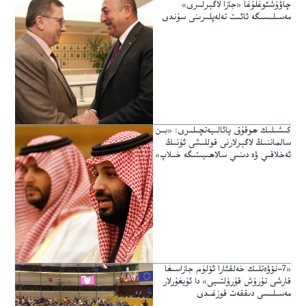
چاۋۇشئوغلۇغا «جازا لاگېرلىرى»
مەسىلىسىگە ئائىت تەلەپلىرىنى سۇندى
كىشىلىك ھوقۇق پائالىيەتچىلىرى: «بىن
سالماننىڭ لاگېرلارنى قوللىشى ئۇنىڭ
ئەخلاقىي ۋە دىنىي سالاھىيىتىگە خىلاپ»
«7-نۆۋەتلىك خەلقئارا ئۆلۈم جازاسىغا
قارشى تۇرۇش قۇرۇلتىيى» دا ئۇيغۇرلار
مەسىلىسى دىققەت قوزغىدى