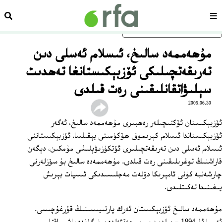
سەھىپە
ئىزد
ئاساسلىق مەزمۇنغا ئاتلاڭ
مۇھەممەد سالىخ، ئىسلام ئەسلى دىن
تەرىقەتچىلىكى ئۆزبېكىستانغا تەھدىت
سېلىۋاتقانلىقىنى رەت قىلدى
2005.06.30
ئۆزبېكىستان ئۆكتىچىلەر رەھبىرى مۇھەممەد سالىخ، ئەگەر
ئۆزبېكىستاندا ئىسلام كېرىموف ھۆكۈمىتى يېقىلسا، ئۆزبېكىستاننى
ئىسلام ئەسلى دىن تەرىقەتچىلىرى ئۆتكۈزىۋېلىشى مۇمكىن، دېگەن
قاراشنىڭ توغرىلىقىنى رەت قىلدى. مۇھەممەدە سالىخ بۇ سۆزلەرنى
چارشەنبە كۈنى ئامېرىكا دۆلەت مەجلىسىدىكى ئىسپات بېرىش
يىغىنىدا تەكىتلىدى.
مۇھەممەد سالىخ ئۆزبېكىستان ئەرك پارتىيىسىنىڭ قۇرغۇچىسى.