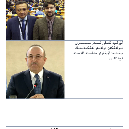
تۈركىيە تاشقى ئىشلار مىنىستىرى
بىرلەشكەن دۆلەتلەر تەشكىلاتىنىڭ
يىغىنىدا ئۇيغۇرلار ھەققىدە ئالاھىدە
توختالدى