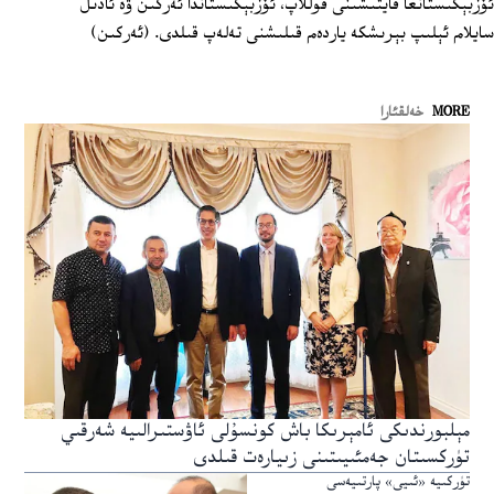
ئۆزبېكىستانغا قايتىشىنى قوللاپ، ئۆزبېكىستاندا ئەركىن ۋە ئادىل
سايلام ئېلىپ بېرىشكە ياردەم قىلىشنى تەلەپ قىلدى. (ئەركىن)
MORE
خەلقئارا
مېلبورندىكى ئامېرىكا باش كونسۇلى ئاۋستىرالىيە شەرقىي
تۈركسىتان جەمئىيىتىنى زىيارەت قىلدى
تۈركىيە «ئىيى» پارتىيەسى