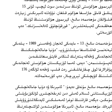
ئەمما ئۇ 1994 - يىلدىن بېرى چەتئەلدە سۈرگۈندە ياشىماقتا.
كېرىموف ھۆكۈمىتى ئۇنىڭ سىرتىدىن سوت ئېچىپ، ئۇنى 15
يىللىق قاماق جازاسىغا ھۆكۈم قىلغان. نۆۋەتتە ئامېرىكىنى زىيارەت
قىلىۋاتقان مۇھەممەد سالىخ، كېرىموف ھۆكۈمىتىنىڭ ئۇنىڭ
ھەققىدىكى ئەيىبلەشلىرىنى " قورقۇنچلۇق ئادالەتسىزلىك،" دەپ
كۆرسەتتى.
مۇخەممەت سالىخ، 13 - مايدىكى ئەنجان ۋەقەسىنى 1989 - يىلدىكى
تيەنەنمىن قەتلىئامىغا سېلىشتۇرۇپ، "دۇنيا جامائەتچىلىكىنىڭ
ئەنجاندىكى ۋەقەگە يىتەرلىك ئىنكاس قايتۇرمىغانلىقىدىن
ئەپسۇسلىنىمەن،" دېدى. ئەمما ئۆزبېكىستان ھۆكۈمىتى ئەنجاندىكى
پۇقرالارغا ئوق چىقارغانلىقىنى رەت قىلىپ، ۋەقەدە ئۆلگەن 176
كىشىنىڭ كۆپچىلىكى تېرورچىلار، دەپ كۆرسەتمەكتە.
مۇھەممەد سالىخ مۇنداق دەيدۇ: " ئامېرىكا ۋە دۇنيا جامائەتچىلىكى
ئۆزبېكىستاننى ئىسلام ئەسلى دىن تەرىقەتچىلىرى ئۆتكۈزىۋېلىشى
مۇمكىن، دېگەن قاراشنىڭ توغرا ئەمەسلىكىنى ئايدىڭلاشتۇرۇۋېلىش
كېرەك. مۇھەممەد سالىخ، ئامېرىكا ھۆكۈمىتىدىن ئۆكتىچىلەرنىڭ