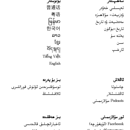
سەھىپىلەر
بۆلۈملەر
تەپسىلىي خەۋەر
普通话
ۋەزىيەت- مۇلاھىزە
粤语
مەدەنىيەت ۋە تارىخ
မြန်မာ
تارىخ-بۈگۈن
한국어
يەتتە سۇ
ລາວ
سىن
ខ្មែរ
ئارخىپ
བོད་སྐད།
Tiếng Việt
English
ئاڭلاش
بىز بۇ يەردە
 window
چاستوتا
توسۇقلىرىدىن ئۆتۈش قوراللىرى
ئاڭلىتىشلار
ئالاقىلىشىڭ
Podcasts مۇلازىمىتى
تور مۇلازىمىتى
بىز ھەققىدە
Opens in new window
Faceboook (ئۇيغۇرچە)
ئاخباراتچىلىق قائىدىسى