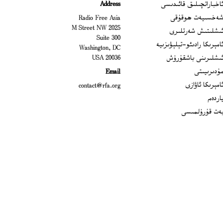
Ope
اخباراتچىلىق قائىدىسى
Address
Open
ەخسىيەت ھوقۇقى
Radio Free Asia
2025 M Street NW
Op
ىشلىتىش شەرتلىرى
Suite 300
Opens
امېرىكا رادىئو-تېلېۋىزىيە
Washington, DC
ىشلىرىنى باشقۇرۇش
20036 USA
Opens in new window
ۇدىرىيىتى
Email
Opens in new window
امېرىكا ئاۋازى
contact@rfa.org
اردەم
ەت قۇرۇلمىسى