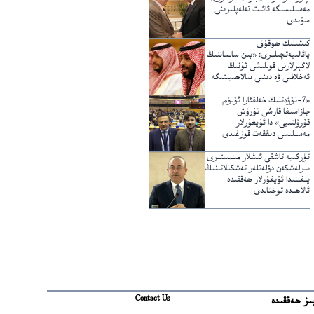
مەسىلىسىگە ئائىت تەلەپلىرىنى
سۇندى
كىشىلىك ھوقۇق
پائالىيەتچىلىرى: «بىن سالماننىڭ
لاگېرلارنى قوللىشى ئۇنىڭ
ئەخلاقىي ۋە دىنىي سالاھىيىتىگە
خىلاپ»
«7-نۆۋەتلىك خەلقئارا ئۆلۈم
جازاسىغا قارشى تۇرۇش
قۇرۇلتىيى» دا ئۇيغۇرلار
مەسىلىسى دىققەت قوزغىدى
تۈركىيە تاشقى ئىشلار مىنىستىرى
بىرلەشكەن دۆلەتلەر تەشكىلاتىنىڭ
يىغىنىدا ئۇيغۇرلار ھەققىدە
ئالاھىدە توختالدى
Contact Us
ىز ھەققىدە