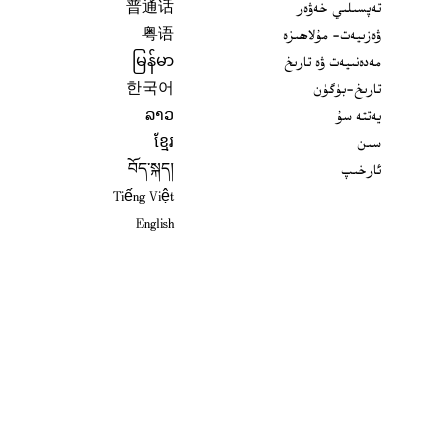
تەپسىلىي خەۋەر
普通话
ۋەزىيەت- مۇلاھىزە
粤语
مەدەنىيەت ۋە تارىخ
မြန်မာ
تارىخ-بۈگۈن
한국어
يەتتە سۇ
ລາວ
سىن
ខ្មែរ
ئارخىپ
བོད་སྐད།
Tiếng Việt
English