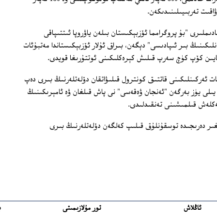
دىملىرى "بۇ پروگرامما ئۆزبېكىستان بىلەن ياۋروپا ئىتتىپاقى
كىنىڭ بىر ئىپادىسى" دېگەن، بىراق ئۇلار ئۆزبېكىستاندا مەتبۇئات
تايىن كۆپ كۈچ سەرپ قىلىش كېرەكلىكىنى ئوتتۇرىغا قويدى.
ات ئەركىنلىكىنى قاتتىق كونترول قىلىۋاتقان دۆلەتلەرنىڭ بىرى دەپ
بلەش بىلەن بىرگە، ئۇلارنىڭ 2005 ‏- يىلى يۈز بەرگەن "ئەنجان ۋەقەسى" نى پاش قىلغان ۋە ئامېرىكىنىڭ
ەكلەش قىلمىشىنى تەنقىدلىدى.
غىر دەرىجىدە توسقۇنلۇق قىلىپ كەلگەن دۆلەتلەرنىڭ بىرى
ئاڭلاش
تور مۇلازىمىتى
ب