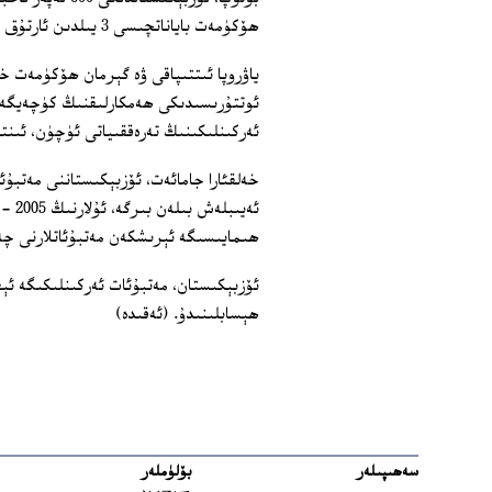
ھۆكۈمەت باياناتچىسى 3 يىلدىن ئارتۇق ۋاقىت تەربىيىلىنىدىكەن.
ياۋروپا ئىتتىپاقى ۋە گېرمان ھۆكۈمەت خا
ئوتتۇرىسىدىكى ھەمكارلىقنىڭ كۈچەيگەنلى
ئەركىنلىكىنىڭ تەرەققىياتى ئۈچۈن، ئىن
خەلقئارا جامائەت، ئۆزبېكىستاننى مەتبۇئ
ئەيى
ھىمايىسىگە ئېرىشكەن مەتبۇئاتلارنى چ
ئۆزبېكىستان، مەتبۇئات ئەركىنلىكىگە ئې
ھېسابلىنىدۇ. (ئەقىدە)
سەھىپىلەر
بۆلۈملەر