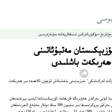
ىخ
تارىخ-بۈگۈن
ئەركىن تىنىقلار
يەتتە سۇ
نەزەر
سىن
ئۆزبېكىستان مەتبۇئاتىنى
ھەرىكەت باشلىدى
بۇئات ئەركىنلىكى" خىزمىتىنى ياخشىلاش ئۈچۈن ئالاھىدە بىر ھەرىكەت
بە كۈنى بەرگەن خەۋىرىگە قارىغاندا، ئۆزبېكىستاندا ئېلىپ بېرىلىدىغان
"مەتبۇئات ئەركىنلىكى" دېگەن تېمىدىكى مەزكۇر پروگراممىغا بىر مىليون 300 مىڭ دوللار مەبلەغ ئاجرىتىلغان
بولۇپ، ئۆزبېكىستاندىكى 600 نەپەر ئاخبارات خادىمى، 300 نەپەر ئالىي مەكتەپ ئوقۇغۇچىسى ۋە 150 نەپەر