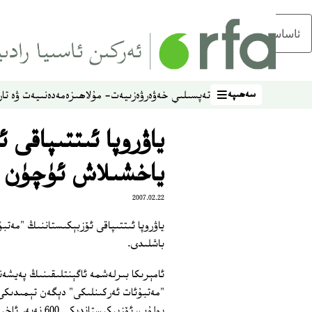
ئاساسلىق مەزمۇنغا ئاتلاڭ
سەھىپە
تەپسىلىي خەۋەر
ۋەزىيەت- مۇلاھىزە
مەدەنىيەت ۋە تار
سەھىپە
ياۋروپا ئىتتىپاقى 
ياخشىلاش ئۈچۈن 
2007.02.22
ياۋروپا ئىتتىپاقى ئۆزبېكىستاننىڭ "مەت
باشلىدى.
ئامېرىكا بىرلەشمە ئاگېنتلىقىنىڭ پەيشەن