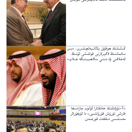
كىشىلىك ھوقۇق پائالىيەتچىلىرى: «بىن
سالماننىڭ لاگېرلارنى قوللىشى ئۇنىڭ
ئەخلاقىي ۋە دىنىي سالاھىيىتىگە خىلاپ»
«7-نۆۋەتلىك خەلقئارا ئۆلۈم جازاسىغا
قارشى تۇرۇش قۇرۇلتىيى» دا ئۇيغۇرلار
مەسىلىسى دىققەت قوزغىدى