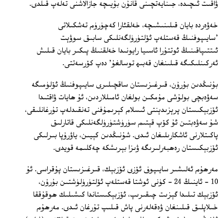
ۋاقىت ئىچىدە، جىنايەتچىنى قانۇن بۇيىچە جازالاشنى تەلەپ قىلدى.
خەۋەردە بايان قىلىنىشىچە، خەلقئارا كەچۈرۈم تەشكىلاتى
'سايىپوفنىڭ قەستلەپ ئۆلتۈرۈلگەنلىكى سابىق سوۋېت
ئىتتىپاقىنىڭ ئوتتۇرا ئاسىيا رايونىدا خەلقنىڭ پىكىر بايان قىلىش
ئەركىنلىكىگە قىلىنغان قەبىھ توسالغۇ' دەپ كۆرسەتتى.
بۇنىڭدىن بۇرۇن، قىرغىزىستان ساقچىلىرى سايىپوفنىڭ ئۆلۈمىگە
سەۋەبچى بولۇشى مۇمكىن بولغان ئامىللاردىن، ئۇ ھايات ۋاقتىدا
ئۆزبېكىستان پرېزىدېنتى ئىسلام كېرىمۇفنى تەنقىدلەپ تۇرغانلىقى،
شۇ سەۋەبتىن ئۇ كۆپ قېتىم سۈرۈشتۈرۈلگەنلىكى قاتارلىق
پاكىتلارنى ئاشكارىلىغان ئىدى. شۇنىڭدىن كېيىن، ياۋرۇپا بىرلىكى
ئۆزبېكىستان رەھبەرلىرىگە ۋىزا بېرىشكە چەكلىمە قويدى.
مەرھۇم ئەلىشىر سايىپوف ئۆزى ئۆزبېك، قىرغىزىستان پۇقراسى. ئۇ
10 ‏- ئاينىڭ 24 ‏- كۈنى ئوشتا قەستلەپ ئۆلتۈرۈلۈشتىن بۇرۇن،
ئۆزبېك تىلىدا گېزىت چىقىرىپ، ئۆزبېكىستاندا كىشىلىك ھوقۇققا
خىلاپلىق قىلىنغان ۋەقەلەرنى پاش قىلىپ تۇرغان ئىدى. مەرھۇم