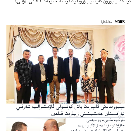
ئۇنىڭدىن بۇرۇن ئەركىن ياۋروپا رادىئوسىدا خىزمەت قىلاتتى. (ۋەلى)
MORE
خەلقئارا
مېلبورندىكى ئامېرىكا باش كونسۇلى ئاۋستىرالىيە شەرقىي
تۈركسىتان جەمئىيىتىنى زىيارەت قىلدى
تۈركىيە «ئىيى» پارتىيەسى
چاۋۇشئوغلۇغا «جازا لاگېرلىرى»
مەسىلىسىگە ئائىت تەلەپلىرىنى سۇندى