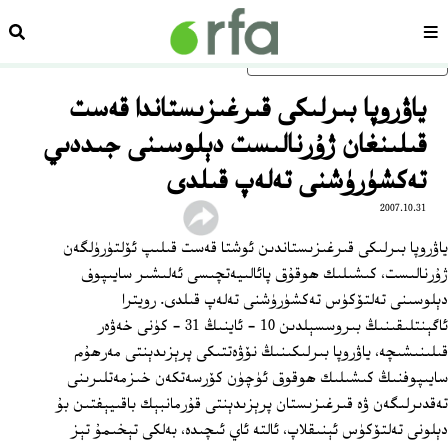
سەھىپە
ئىزد
ئاساسلىق مەزمۇنغا ئاتلاڭ
ياۋروپا بىرلىكى قىرغىزىستاندا قەست
قىلىنغان ژۇرنالىست دېلوسىنى جىددىي
تەكشۈرۈشنى تەلەپ قىلدى
2007.10.31
ياۋروپا بىرلىكى قىرغىزىستاندىن ئوشتا قەست قىلىپ ئۆلتۈرۈلگەن
ژۇرنالىست، كىشىلىك ھوقۇق پائالىيەتچىسى ئەلىشىر سايىپوف
دېلوسىنى تەلتۆكۈس تەكشۈرۈشنى تەلەپ قىلدى. رويترا
ئاگېنتلىقىنىڭ بىروسسېلدىن 10 - ئاينىڭ 31 ‏- كۈنى خەۋەر
قىلىنىشىچە، ياۋروپا بىرلىكىنىڭ نۆۋەتتىكى پرېزىدېنتى مەرھۇم
سايىپوفنىڭ كىشىلىك ھوقوق ئۈچۈن كۆرسەتكەن خىزمەتلىرىنى
تەقدىرلىگەن ۋە قىرغىزىستان پرېزىدېنتى قۇرمانبېك باقىيېفتىن بۇ
دېلونى تەلتۆكۈس ئېنىقلاپ، ئالتە ئاي ئىچىدە، بەلكى تېخىمۇ تېز