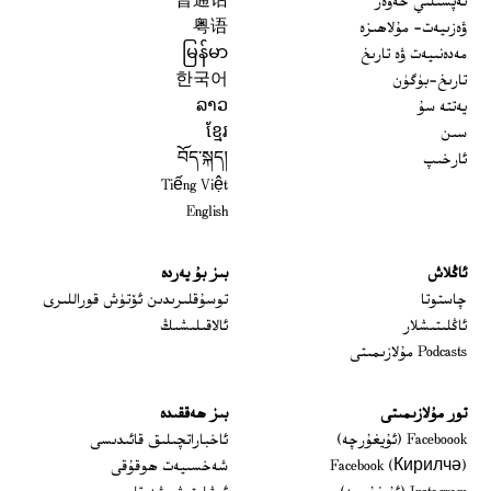
تەپسىلىي خەۋەر
普通话
ۋەزىيەت- مۇلاھىزە
粤语
مەدەنىيەت ۋە تارىخ
မြန်မာ
تارىخ-بۈگۈن
한국어
يەتتە سۇ
ລາວ
سىن
ខ្មែរ
ئارخىپ
བོད་སྐད།
Tiếng Việt
English
ئاڭلاش
بىز بۇ يەردە
 window
چاستوتا
توسۇقلىرىدىن ئۆتۈش قوراللىرى
ئاڭلىتىشلار
ئالاقىلىشىڭ
Podcasts مۇلازىمىتى
تور مۇلازىمىتى
بىز ھەققىدە
Opens in new window
Faceboook (ئۇيغۇرچە)
ئاخباراتچىلىق قائىدىسى
Opens in new window
Facebook (Кирилчә)
شەخسىيەت ھوقۇقى