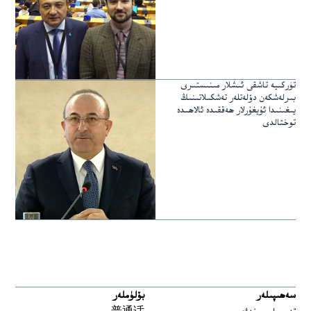
تۈركىيە تاشقى ئىشلار مىنىستىرى
بىرلەشكەن دۆلەتلەر تەشكىلاتىنىڭ
يىغىنىدا ئۇيغۇرلار ھەققىدە ئالاھىدە
توختالدى
سەھىپىلەر
بۆلۈملەر