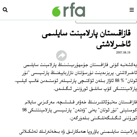
سەھىپە
ئىزد
ئاساسلىق مەزمۇنغا ئاتلاڭ
قازاقىستان پارلامېنت سايلىمى
ئاخىرلاشتى
2007.08.19
يەكشەنبە كۈنى قازاقىستان جۇمھۇرىيىتىنىڭ پارلامېنت سايلىمى
ئاخىرلاشتى. پرېزىدېنت نۇرسۇلتان نازاربايېفنىڭ پارتىيىسى "نۇر
ئوتان" % 88 ئاۋاز بىلەن ئۆكتىچى پارتىيىلەر ئۈستىدىن غالىپ كېلىپ،
پارلامېنتتىكى كۆپ سانلىق ئورۇننى ئىگىلىدى.
قازاقىستان مەتبۇئاتلىرىنىڭ خەۋەر قىلىشىچە، مەركىزىي سايلام
كومىتېتى "نۇر ئوتان" يەنى "ۋەتەن" پارتىيىسى پارلامېنتتىكى 98
ئورۇننى ئىگىلىگەنلىكىنى بىلدۈرگەن.
پارلامېنت سايلىمىنى ياۋروپا ھەمكارلىق ۋە بىخەتەرلىك تەشكىلاتى