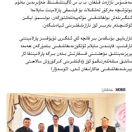
مەخسۇس نازارەت قىلغان. ب ب س ئاگېنتلىقىنىڭ خەۋىرىدىن مەلۇم
بولۇشىچە مەزكۇر تەشكىلات بۇ قېتىمقى پارلامېنت سايلامدا
ئىلگىرىلەش بولغانلىقىنى مۇئەييەنلەشتۈرگەن، بولسىمۇ، لېكىن
ئۆكتىچىلەر بەرىبىر ئۆز نارازىلىقلىرىنى ئىپادىلىگەن.
نازاربايېف بۇنىڭدىن بىر قانچە ئاي ئىلگىرى تۇيۇقسىز پارلامېنتنى
تارقىتىپ، قايتىدىن سايلام ئۆتكۈزىدىغانلىقىنى بىلدۈرگەن ھەمدە
پرېزىدېنتلىق مۆھلىتىنى قىسقارتىش بىلەن بىرگە پارلامېنتقا ئاز
سانلىق مىللەتلەرنىڭمۇ ئۆز ۋەكىللىرىنى كىرگۈزۈش سالاھىتى
بېرىلىدىغانلىقىنى جاكارلىغان ئىدى. (ئۈمىدۋار)
MORE
خەلقئارا