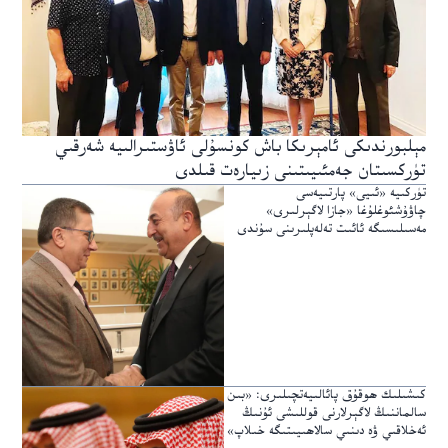
مېلبورندىكى ئامېرىكا باش كونسۇلى ئاۋستىرالىيە شەرقىي
تۈركسىتان جەمئىيىتىنى زىيارەت قىلدى
تۈركىيە «ئىيى» پارتىيەسى
چاۋۇشئوغلۇغا «جازا لاگېرلىرى»
مەسىلىسىگە ئائىت تەلەپلىرىنى سۇندى
كىشىلىك ھوقۇق پائالىيەتچىلىرى: «بىن
سالماننىڭ لاگېرلارنى قوللىشى ئۇنىڭ
ئەخلاقىي ۋە دىنىي سالاھىيىتىگە خىلاپ»