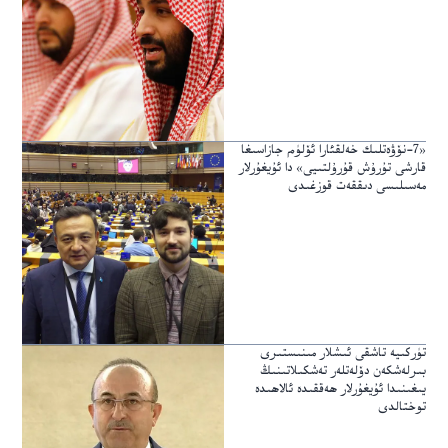
«7-نۆۋەتلىك خەلقئارا ئۆلۈم جازاسىغا
قارشى تۇرۇش قۇرۇلتىيى» دا ئۇيغۇرلار
مەسىلىسى دىققەت قوزغىدى
تۈركىيە تاشقى ئىشلار مىنىستىرى
بىرلەشكەن دۆلەتلەر تەشكىلاتىنىڭ
يىغىنىدا ئۇيغۇرلار ھەققىدە ئالاھىدە
توختالدى