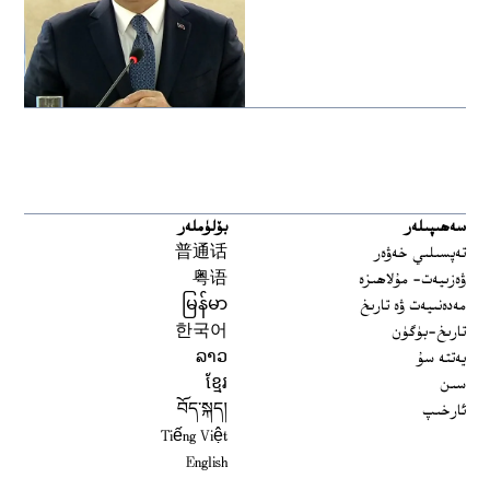
سەھىپىلەر
بۆلۈملەر
تەپسىلىي خەۋەر
普通话
ۋەزىيەت- مۇلاھىزە
粤语
مەدەنىيەت ۋە تارىخ
မြန်မာ
تارىخ-بۈگۈن
한국어
يەتتە سۇ
ລາວ
سىن
ខ្មែរ
ئارخىپ
བོད་སྐད།
Tiếng Việt
English