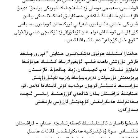
ئۆزگىرىش بولۇشىدىن قەتئى نەزەر، خىتاي قازاقىستاننىڭ ياخشى
قوشنىسى، سەمىمى دوستى ۋە ئىشەنچىلىك شېرىكى بولىدۇ" دەيدۇ.
قازاقىستان خىتاينىڭ شاڭخەي ھەمكارلىق تەشكىلاتىدىكى يېقىن
شېرىكى. خىتاي دائىرىلىرى شەرقىي تۈركىستان كۈچلىرى، سىياسى
كۆز قارىشى ئوخشاش بولمىغان ئۇيغۇرلار ۋە ئۆكتىچى دىنىي زاتلارنى
" ئۈچ خىل كۈچلەر" دەپ ئاتىماقتا ئىدى.
خەلقئارا كىشىلىك ھوقۇق تەشكىلاتلىرى خىتاينى " تېررورچىلىققا
قارشى تۇرۇشنى باھانە قىلىپ، ئۇيغۇرلارنىڭ كىشىلىك ھوقۇقىغا
تاجاۋۇز قىلماقتا" دەپ ئەيىبلىگەن. زېڭ چىڭخۇڭ، قازاقىستان
پرېزىدېنتى نۇرسۇلتان نەزەربايېۋنىڭ ۋەزىپە تاپشۇرۇۋېلىش
مۇراسىمىغا قاتنىشىش ئۈچۈن دۈشەنبە كۈنى ئاستاناغا كەلدى. ئۇ،
خىتاينىڭ قازاقىستان بىلەن شاڭخەي گۇرۇھىنىڭ رامكىسى ئىچىدە
بىخەتەرلىك ھەمكارلىقىنى كۈچەيتىش ئارزۇسى بارلىقىنى
بىلدۈرگەن.
شىنخۇا ئاخبارات ئاگېنتلىقىنىڭ ئەسكەرتىشىچە، خىتاي - قازاقىستان
ئىقتىسادى، سودا ۋە ئېنىرگىيە ھەمكارلىقىدىن قانائەت ھاسىل