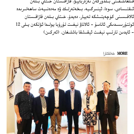
قىلغانلىقىنى بىلدۈرگەن نەزەربايېۋ، قازاقىستان خىتاي بىلەن
ئىقتىسادى، سودا، ئېنىرگىيە، بىخەتەرلىك ۋە مەدەنىيەت ساھەلىرىدە
ئالاقىسىنى كۈچەيتىشكە تەييار، دەيدۇ. خىتاي بىلەن قازاقىستان
ئوتتۇرىسىدىكى ئاتاسۇ - ئالاتاۋ نېفىت تۇرۇبا يولىدا ئۆتكەن يىلى 12
- ئايدىن تارتىپ نېفىت ئېقىشقا باشلىغان. (ئەركىن)
MORE
خەلقئارا