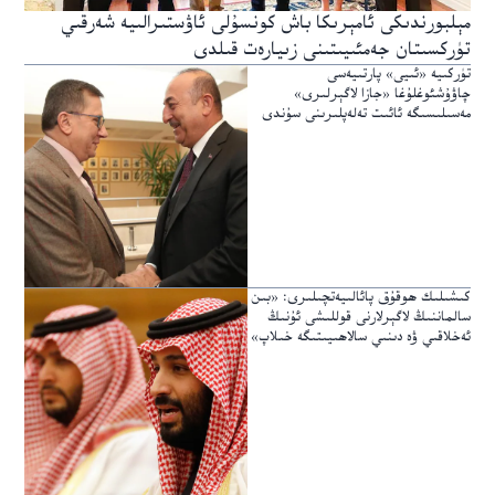
مېلبورندىكى ئامېرىكا باش كونسۇلى ئاۋستىرالىيە شەرقىي
تۈركسىتان جەمئىيىتىنى زىيارەت قىلدى
تۈركىيە «ئىيى» پارتىيەسى
چاۋۇشئوغلۇغا «جازا لاگېرلىرى»
مەسىلىسىگە ئائىت تەلەپلىرىنى سۇندى
كىشىلىك ھوقۇق پائالىيەتچىلىرى: «بىن
سالماننىڭ لاگېرلارنى قوللىشى ئۇنىڭ
ئەخلاقىي ۋە دىنىي سالاھىيىتىگە خىلاپ»