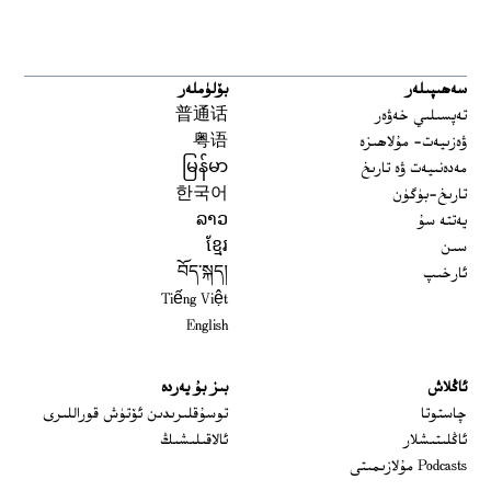
سەھىپىلەر
بۆلۈملەر
تەپسىلىي خەۋەر
普通话
ۋەزىيەت- مۇلاھىزە
粤语
مەدەنىيەت ۋە تارىخ
မြန်မာ
تارىخ-بۈگۈن
한국어
يەتتە سۇ
ລາວ
سىن
ខ្មែរ
ئارخىپ
བོད་སྐད།
Tiếng Việt
English
ئاڭلاش
بىز بۇ يەردە
 window
چاستوتا
توسۇقلىرىدىن ئۆتۈش قوراللىرى
ئاڭلىتىشلار
ئالاقىلىشىڭ
Podcasts مۇلازىمىتى