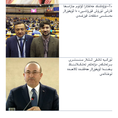
«7-نۆۋەتلىك خەلقئارا ئۆلۈم جازاسىغا
قارشى تۇرۇش قۇرۇلتىيى» دا ئۇيغۇرلار
مەسىلىسى دىققەت قوزغىدى
تۈركىيە تاشقى ئىشلار مىنىستىرى
بىرلەشكەن دۆلەتلەر تەشكىلاتىنىڭ
يىغىنىدا ئۇيغۇرلار ھەققىدە ئالاھىدە
توختالدى