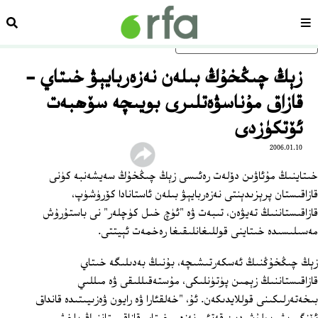
سەھىپە
ئىزد
ئاساسلىق مەزمۇنغا ئاتلاڭ
زېڭ چىڭخۇڭ بىلەن نەزەربايېۋ خىتاي -
قازاق مۇناسۋەتلىرى بويىچە سۆھبەت
ئۆتكۈزدى
2006.01.10
خىتاينىڭ مۇئاۋىن دۆلەت رەئىسى زېڭ چىڭخۇڭ سەيشەنبە كۈنى
قازاقىستان پرېزىدېنتى نەزەربايېۋ بىلەن ئاستانادا كۆرۈشۈپ،
قازاقىستاننىڭ تەيۋەن، تىبەت ۋە "ئۈچ خىل كۈچلەر" نى باستۇرۇش
مەسىلىسىدە خىتاينى قوللىغانلىقىغا رەخمەت ئېيتتى.
زېڭ چىڭخۇڭنىڭ ئەسكەرتىشىچە، بۇنىڭ بەدىلىگە خىتاي
قازاقىستاننىڭ زېمىن پۈتۈنلىكى، مۇستەقىللىقى ۋە مىللىي
بىخەتەرلىكىنى قوللايدىكەن. ئۇ، "خەلقئارا ۋە رايون ۋەزىيىتىدە قانداق