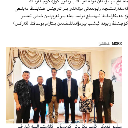
مەبلەغ سېلىۋاتقان دۆلەتلەرنىڭ بىرىدۇر. كۆزەتكۈچىلەرنىڭ
ئەسكەرتىشىچە، رايوندىكى دۆلەتلەر بىر تەرەپتىن خىتاينىڭ مەبلىغى
ۋە ھەمكارلىقىغا ئېھتىياج بولسا، يەنە بىر تەرەپتىن خىتاي تەسىر
كۈچىنىڭ رايوندا ئېشىپ بېرىۋاتقانلىقىدىن بىئارام بولماقتا. (ئەركىن)
MORE
خەلقئارا
مېلبورندىكى ئامېرىكا باش كونسۇلى ئاۋستىرالىيە شەرقىي