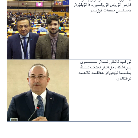
قارشى تۇرۇش قۇرۇلتىيى» دا ئۇيغۇرلار
مەسىلىسى دىققەت قوزغىدى
تۈركىيە تاشقى ئىشلار مىنىستىرى
بىرلەشكەن دۆلەتلەر تەشكىلاتىنىڭ
يىغىنىدا ئۇيغۇرلار ھەققىدە ئالاھىدە
توختالدى