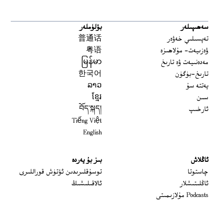
سەھىپىلەر
بۆلۈملەر
تەپسىلىي خەۋەر
普通话
ۋەزىيەت- مۇلاھىزە
粤语
مەدەنىيەت ۋە تارىخ
မြန်မာ
تارىخ-بۈگۈن
한국어
يەتتە سۇ
ລາວ
سىن
ខ្មែរ
ئارخىپ
བོད་སྐད།
Tiếng Việt
English
ئاڭلاش
بىز بۇ يەردە
 window
چاستوتا
توسۇقلىرىدىن ئۆتۈش قوراللىرى
ئاڭلىتىشلار
ئالاقىلىشىڭ
Podcasts مۇلازىمىتى