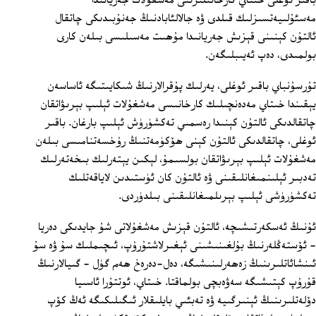
باقىر ئوغلى خىتاي كارخانىلىرىنى مەشغۇلات جەريانىدا
مەسئۇلىيەتسىزلىك قىلدى ۋە جالالئابادنىڭ جەنۇبىدىكى چاتقال
ئالتۇن كېنىنى قېزىش جەريانىدا مۇھىت مەسىلىسى بىلەن كارى
بولمىدى، دەپ ئەيىبلىگەن.
تۇرسۇنباي باقىر ئوغلى، يەرلىك پۇقرالارنىڭ شىكايىتىگە ئاساسەن
يېقىندا خىتاي مەدەنچىلىك كارخانىسى مەشغۇلات ئېلىپ بېرىۋاتقان
چاتقالدىكى ئالتۇن كېنىدا رەسمىي تەكشۈرۈش ئېلىپ بارغان. باقىر
ئوغلى، چاتقالدىكى ئالتۇن كېنى ھۆكۈمەتنىڭ رۇخسەتنامىسى بىلەن
مەشغۇلات ئېلىپ بېرىۋاتقان بولسىمۇ، لېكىن يېتەرلىك بىخەتەرلىك
تەدبىر ئېلىنمىغانلىقىنى ۋە ئالتۇن كان ئۈستىدىن لاياقەتلىك
تەكشۈرۈشى ئېلىپ بېرىلمىغانلىقىنى بىلدۈردى.
ئۇنىڭ ئەسكەرتىشىچە، ئالتۇن قېزىش مەشغۇلاتى شۇ جايدىكى دەريا
- ئۆستەڭلەرنىڭ بۇلغىنىشىنى ئېغىرلاشتۇرۇپ، ئىچىملىك سۇ ۋە سۇ
ئىنشائاتلىرىنىڭ زەھەرلىنىشىگە، دەل-دەرەخ ھەم گۈل - گىيالارنىڭ
قۇرۇپ كېتىشىگە سەۋەبچى بولماقتا. خىتاي، ئوتتۇرا ئاسىيا
دۆلەتلىرىنىڭ ئېنىرگىيە ۋە تەبئىي بايلىقلار ئىگىلىكىگە ئەڭ كۆپ