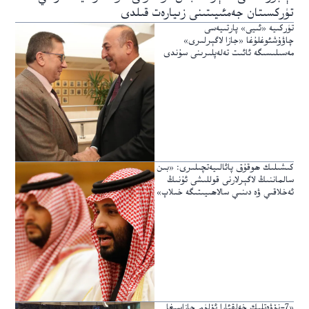
تۈركسىتان جەمئىيىتىنى زىيارەت قىلدى
تۈركىيە «ئىيى» پارتىيەسى
چاۋۇشئوغلۇغا «جازا لاگېرلىرى»
مەسىلىسىگە ئائىت تەلەپلىرىنى سۇندى
كىشىلىك ھوقۇق پائالىيەتچىلىرى: «بىن
سالماننىڭ لاگېرلارنى قوللىشى ئۇنىڭ
ئەخلاقىي ۋە دىنىي سالاھىيىتىگە خىلاپ»
«7-نۆۋەتلىك خەلقئارا ئۆلۈم جازاسىغا