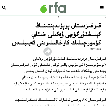
سەھىپە
ئىزد
ئاساسلىق مەزمۇنغا ئاتلاڭ
قىرغىزىستان پرېزىدېنتىنىڭ
كېلىشتۈرگۈچى ۋەكىلى خىتاي
كۆمۈرچىلىك كارخانىلىرىنى ئەيىبلىدى
2007.10.05
قىرغىزىستان پرېزىدېنتىنىڭ كېلىشتۈرگۈچى ۋەكىلى ‏
(ئومبۇدوسمان) تۇرسۇنباي باقىر ئوغلى ئالدىنقى كۈنى قىرغىزىستان
پايتەختى بېشكەك شەھىرىدە ئاخبارات ئېلان قىلىش يىغىنى
ئۆتكۈزۈپ، قىرغىزىستاندا مەشغۇلات ئېلىپ بېرىۋاتقان خىتاي
مەدەنچىلىك كارخانىلىرىنى قىرغىزىستاننىڭ مۇھىتىنى بۇلغاش ۋە
مۇھىت بۇزغۇنچىلىقى ئېلىپ بېرىشى سەۋەبىدىن ئەيىبلىدى.
قىرغىزىستان AK پرەسس ئاخبارات ئاگېنتلىقىنىڭ ئەسكەرتىشىچە،