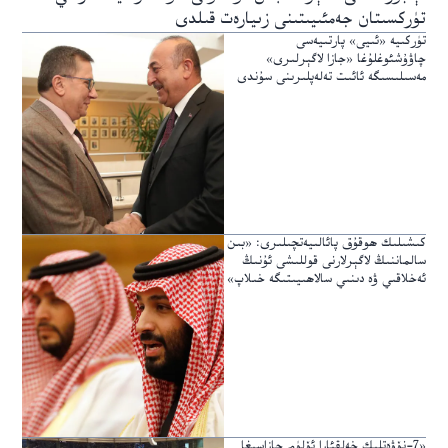
تۈركسىتان جەمئىيىتىنى زىيارەت قىلدى
تۈركىيە «ئىيى» پارتىيەسى
چاۋۇشئوغلۇغا «جازا لاگېرلىرى»
مەسىلىسىگە ئائىت تەلەپلىرىنى سۇندى
كىشىلىك ھوقۇق پائالىيەتچىلىرى: «بىن
سالماننىڭ لاگېرلارنى قوللىشى ئۇنىڭ
ئەخلاقىي ۋە دىنىي سالاھىيىتىگە خىلاپ»
«7-نۆۋەتلىك خەلقئارا ئۆلۈم جازاسىغا