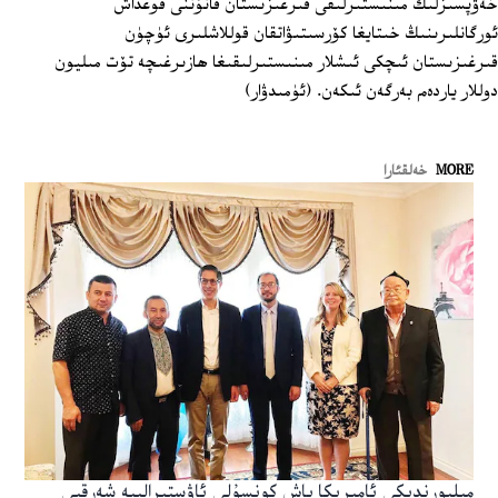
خەۋپسىزلىك مىنىستىرلىقى قىرغىزىستان قانۇننى قوغداش
ئورگانلىرىنىڭ خىتايغا كۆرسىتىۋاتقان قوللاشلىرى ئۈچۈن
قىرغىزىستان ئىچكى ئىشلار مىنىستىرلىقىغا ھازىرغىچە تۆت مىليون
دوللار ياردەم بەرگەن ئىكەن. (ئۈمىدۋار)
MORE
خەلقئارا
مېلبورندىكى ئامېرىكا باش كونسۇلى ئاۋستىرالىيە شەرقىي