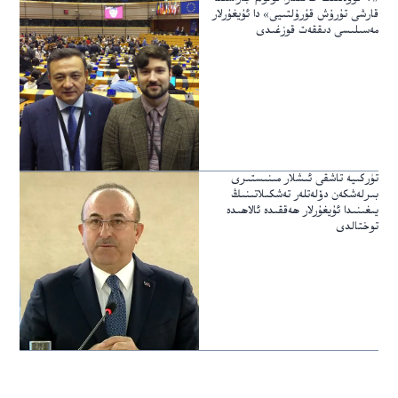
قارشى تۇرۇش قۇرۇلتىيى» دا ئۇيغۇرلار
مەسىلىسى دىققەت قوزغىدى
تۈركىيە تاشقى ئىشلار مىنىستىرى
بىرلەشكەن دۆلەتلەر تەشكىلاتىنىڭ
يىغىنىدا ئۇيغۇرلار ھەققىدە ئالاھىدە
توختالدى