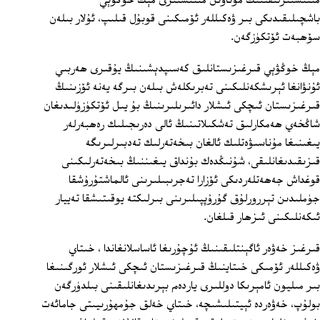
مىنىستىرلىقىنىڭ مۇئاۋىن مىنىستىرى مېڭ خوڭۋېي
باشچىلىقىدىكى بىر ۋەكىللەر ئۆمىكىنى قوبۇل قىلىپ، ئۇلار بىلەن
سۆھبەت ئۆتكۈزگەن.
مېڭ خوڭۋېي قىرغىزىستانلىق كەسىپدېشىنىڭ يۇقىرى ھەربىي
ئۇنۋانغا ئېرىشكەنلىكىنى تەبرىكلەش بىلەن بىرگە يەنە ئۆزىنىڭ
قىرغىزىستان ئىچكى ئىشلار دائىرىلىرىنىڭ بۇ يىل ئۆتكۈزۈلىدىغان
شاڭخەي ھەمكارلىق تەشكىلاتىنىڭ ئالى دەرىجىلىك رەھبەرلەر
يىغىنىغا مۇناسىۋەتلىك ئالغان بىخەتەرلىك تەدبىرلىرىگە
قىزىقىدىغانلىقى، شۇنىڭدەك بۇنداق يىغىننىڭ بىخەتەرلىكىنى
قوغداش جەھەتلەردىكى ئۆزارا تەجرىبىلىرىنى ئالماشتۇرۇشقا
جۈملىدىن تېررورلۇق گۇرۇپپىلىرىنى بىرلىكتە يوقىتىشقا تەييار
ئىكەنلىكىنى ئىزھار قىلغان.
قىرغىز خەۋەر ئاگېنتلىقىنىڭ ئۇچۇرىغا ئاساسلانغاندا ، خىتاي
ۋەكىللەر ئۆمىكى خىتاينىڭ قىرغىزىستان ئىچكى ئىشلار ئورگىنىغا
بىر مىليون ئامېرىكا دوللىرى ياردەم بېرىدىغانلىقىنى بىلدۈرگەن
بولۇپ، خەۋەردە ئېيتىلىشىچە، خىتاي خەلق جۇمھۇرىيىتى جامائەت