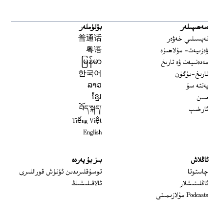
سەھىپىلەر
بۆلۈملەر
تەپسىلىي خەۋەر
普通话
ۋەزىيەت- مۇلاھىزە
粤语
مەدەنىيەت ۋە تارىخ
မြန်မာ
تارىخ-بۈگۈن
한국어
يەتتە سۇ
ລາວ
سىن
ខ្មែរ
ئارخىپ
བོད་སྐད།
Tiếng Việt
English
ئاڭلاش
بىز بۇ يەردە
 window
چاستوتا
توسۇقلىرىدىن ئۆتۈش قوراللىرى
ئاڭلىتىشلار
ئالاقىلىشىڭ
Podcasts مۇلازىمىتى