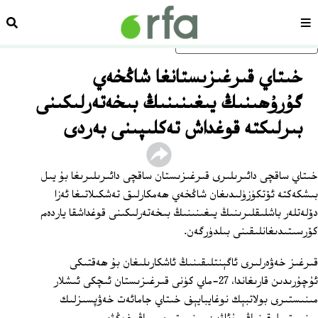
سەھىپە
ئىزد
ئاساسلىق مەزمۇنغا ئاتلاڭ
خىتاي قىرغىزىستانغا شاڭخەي
گۇرۇھىنىڭ يىغىنىنىڭ بىخەتەرلىكىنى
بىرلىكتە قوغداش تەكلىپىنى بەردى
خىتاي ساقچى دائىرىلىرى قىرغىزىستان ساقچى دائىرىلىرىغا بۇ يىل
بىشكەكتە ئۆتكۈزۈلىدىغان شاڭخەي ھەمكارلىق تەشكىلاتىغا ئەزا
دۆلەتلەر باشلىقلىرىنىڭ يىغىنىنىڭ بىخەتەرلىكىنى قوغداشقا ياردەم
كۆرسىتىدىغانلىقىنى بىلدۈرگەن.
قىرغىز خەۋەرلىرى ئاگېنتلىقىنىڭ ئاشكارىلىغان بۇ ھەقتىكى
ئۇچۇرىدىن قارىغاندا، 27-ماي كۈنى قىرغىزىستان ئىچكى ئىشلار
مىنىستىرى بولاتبېك نوغايبايېف خىتاي جامائەت خەۋپسىزلىك