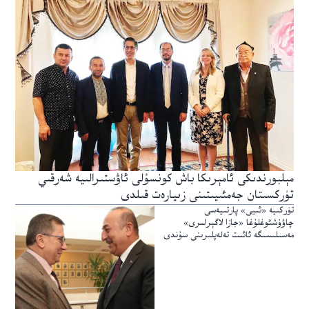
مېلبورندىكى ئامېرىكا باش كونسۇلى ئاۋستىرالىيە شەرقىي
تۈركسىتان جەمئىيىتىنى زىيارەت قىلدى
تۈركىيە «ئىيى» پارتىيەسى
چاۋۇشئوغلۇغا «جازا لاگېرلىرى»
مەسىلىسىگە ئائىت تەلەپلىرىنى سۇندى