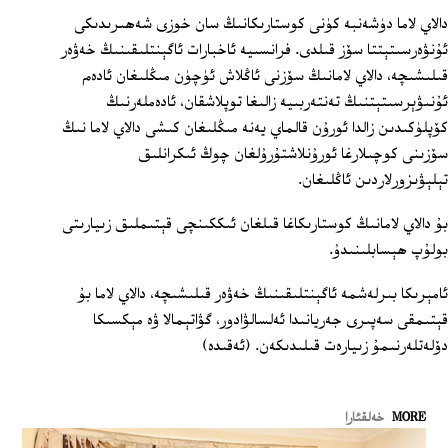
دالاي لاما دۈشەنبە كۈنى كوستارىكانىڭ سان خوزى شەھىرىدىكى
ئۇنۋەرسىتېتتا سۆز قىلدى. فرانسىيە ئاخبارات ئاگېنتلىقىنىڭ خەۋەر
قىلىشىچە، دالاي لامانىڭ سۆزنى ئاڭلاش ئۈچۈن مىڭلىغان ئادەم
ئۇنىۋېرسىتېتنىڭ تەنتەربىيە زالىغا توپلاشقان، ئادەملەرنىڭ
كۆپلۈكىدىن زالدا ئورۇن قالماي يەنە مىڭلىغان كىشى دالاي لاما نىڭ
سۆزىنى كوچىلارغا ئورۇنلاشتۇرۇلغان چوڭ ئىكرانلىق
تېلېۋىزورلاردىن ئاڭلىغان.
بۇ دالاي لامانىڭ كوستارىكاغا قىلغان ئىككىنچى قېتىملىق زىيارىتى
بولۇپ ھېسابلىنىدۇ.
ئامېرىكا بىرلەشمە ئاگېنتلىقىنىڭ خەۋەر قىلىشىچە، دالاي لاما بۇ
قېتىمقى سەپىرى جەريانىدا ئەلسالۋادور، گۋاتېمالا ۋە مېكسىكا
دۆلەتلەرنىمۇ زىيارەت قىلىدىكەن. (ئەقىدە)
MORE
خەلقئارا