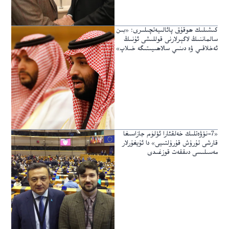
كىشىلىك ھوقۇق پائالىيەتچىلىرى: «بىن
سالماننىڭ لاگېرلارنى قوللىشى ئۇنىڭ
ئەخلاقىي ۋە دىنىي سالاھىيىتىگە خىلاپ»
«7-نۆۋەتلىك خەلقئارا ئۆلۈم جازاسىغا
قارشى تۇرۇش قۇرۇلتىيى» دا ئۇيغۇرلار
مەسىلىسى دىققەت قوزغىدى