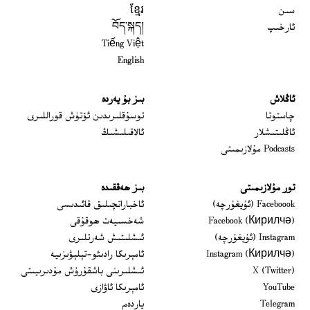
سىن
ខ្មែរ
ئارخىپ
བོད་སྐད།
Tiếng Việt
English
ئاڭلاش
بىز بۇ يەردە
 window
چاستوتا
توسۇقلىرىدىن ئۆتۈش قوراللىرى
ئاڭلىتىشلار
ئالاقىلىشىڭ
Podcasts مۇلازىمىتى
تور مۇلازىمىتى
بىز ھەققىدە
Opens in new window
Faceboook (ئۇيغۇرچە)
ئاخباراتچىلىق قائىدىسى
Opens in new window
Facebook (Кирилчә)
شەخسىيەت ھوقۇقى
Opens in new window
Instagram (ئۇيغۇرچە)
ئىشلىتىش شەرتلىرى
Opens in new window
Instagram (Кирилчә)
ئامېرىكا رادىئو-تېلېۋىزىيە
window
Opens in new window
X (Twitter)
ئىشلىرىنى باشقۇرۇش مۇدىرىيىتى
Opens in new window
Opens in new window
YouTube
ئامېرىكا ئاۋازى
Opens in new window
Telegram
ياردەم