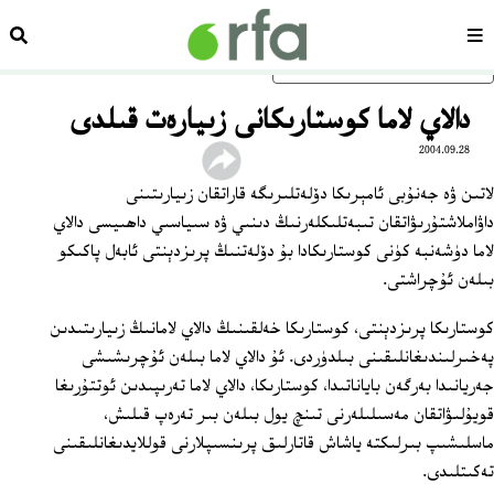
سەھىپە
ئىزد
ئاساسلىق مەزمۇنغا ئاتلاڭ
دالاي لاما كوستارىكانى زىيارەت قىلدى
2004.09.28
لاتىن ۋە جەنۇبى ئامېرىكا دۆلەتلىرىگە قاراتقان زىيارىتىنى
داۋاملاشتۇرىۋاتقان تىبەتلىكلەرنىڭ دىنىي ۋە سىياسىي داھىيسى دالاي
لاما دۈشەنبە كۈنى كوستارىكادا بۇ دۆلەتنىڭ پرىزدېنتى ئابەل پاكىكو
بىلەن ئۇچراشتى.
كوستارىكا پرىزدېنتى، كوستارىكا خەلقىنىڭ دالاي لامانىڭ زىيارىتىدىن
پەخىرلىندىغانلىقىنى بىلدۈردى. ئۇ دالاي لاما بىلەن ئۇچرىشىشى
جەريانىدا بەرگەن باياناتىدا، كوستارىكا، دالاي لاما تەرىپىدىن ئوتتۇرىغا
قويۇلىۋاتقان مەسىلىلەرنى تىنچ يول بىلەن بىر تەرەپ قىلىش،
ماسلىشىپ بىرلىكتە ياشاش قاتارلىق پرىنسىپلارنى قوللايدىغانلىقىنى
تەكىتلىدى.