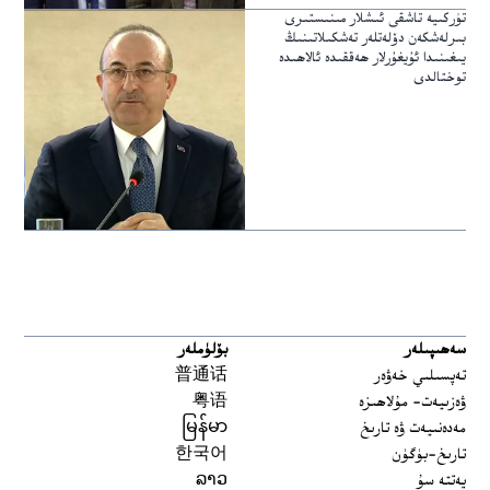
تۈركىيە تاشقى ئىشلار مىنىستىرى
بىرلەشكەن دۆلەتلەر تەشكىلاتىنىڭ
يىغىنىدا ئۇيغۇرلار ھەققىدە ئالاھىدە
توختالدى
سەھىپىلەر
بۆلۈملەر
تەپسىلىي خەۋەر
普通话
ۋەزىيەت- مۇلاھىزە
粤语
مەدەنىيەت ۋە تارىخ
မြန်မာ
تارىخ-بۈگۈن
한국어
يەتتە سۇ
ລາວ