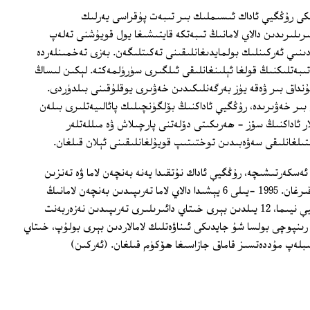
قىسى جەريانىدا 53 ياشلاردىكى رۇڭگيې ئاداك ئىسىملىك بىر تىبەت پۇقراسى يەرلىك
رىلىرىدىن دالاي لامانىڭ تىبەتكە قايتىشىغا يول قويۇشنى تەلەپ
ىنىي ئەركىنلىك بولمايدىغانلىقىنى تەكىتلىگەن. بەزى تەخمىنلەردە
سابىقىسىغا قاتناشقان 200 دەك تىبەتلىكنىڭ قولغا ئېلىنغانلىقى ئىلگىرى سۈرۈلمەكتە. لېكىن لىساڭ
نداق بىر ۋەقە يۈز بەرگەنلىكىدىن خەۋىرى يوقلۇقىنى بىلدۈردى.
بىر خەۋىرىدە، رۇڭگيې ئاداكنىڭ بۆلگۈنچىلىك پائالىيەتلىرى بىلەن
 ئاداكنىڭ سۆز ‏- ھەرىكىتى دۆلەتنى پارچىلاش ۋە مىللەتلەر
ىتىلغانلىقى سەۋەبىدىن توختىتىپ قويۇلغانلىقىنى ئېلان قىلغان.
ەسكەرتىشىچە، رۇڭگيې ئاداك نۇتقىدا يەنە بەنچەن لاما ۋە تەنزىن
دېلېگ رىنپوچىلارنى قويۇپ بېرىشكە چاقىرغان. 1995 -يىلى 6 يېشىدا دالاي لاما تەرىپىدىن بەنچەن لامانىڭ
ۋارىسى، دەپ ئېلان قىلىنغان گېدۇن چوكيې نيىما، 12 يىلدىن بېرى خىتاي دائىرىلىرى تەرىپىدىن نەزەربەنت
 رىنپوچى بولسا شۇ جايدىكى ئىناۋەتلىك لامالاردىن بېرى بولۇپ، خىتاي
بلەپ مۇددەتسىز قاماق جازاسىغا ھۆكۈم قىلغان. (ئەركىن)