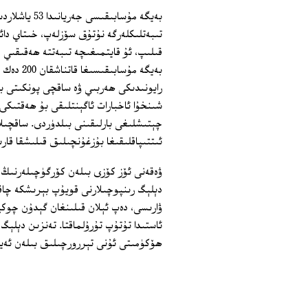
بەيگە مۇسابى
تىبەتلىكلەرگە نۇتۇق سۆزلەپ، خىتاي دائى
قىلىپ، ئۇ قايتمىغىچە تىبەتتە ھەقىقىي د
بەيگە مۇ
رايونىدىكى ھەربىي ۋە ساقچى پونكىتى بۇ
شىنخۇا ئاخبارات ئاگېنتلىقى بۇ ھەقتىكى 
چېتىشلىغى بارلىقىنى بىلدۈردى. ساقچىلار
ئىتتىپاقلىقىغا بۇزغۇنچىلىق قىلىشقا قار
ۋەقەنى ئۆز كۆزى بىلەن كۆرگۈچىلەرنىڭ ئ
ئاستىدا تۇتۇپ تۇرۇلماقتا. تەنزىن دېلېگ
ھۆكۈمىتى ئۇنى تېررورچىلىق بىلەن ئەيى