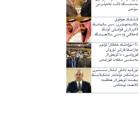
مەسىلىسىگە ئائىت تەلەپلىرىنى
سۇندى
كىشىلىك ھوقۇق
پائالىيەتچىلىرى: «بىن سالماننىڭ
لاگېرلارنى قوللىشى ئۇنىڭ
ئەخلاقىي ۋە دىنىي سالاھىيىتىگە
خىلاپ»
«7-نۆۋەتلىك خەلقئارا ئۆلۈم
جازاسىغا قارشى تۇرۇش
قۇرۇلتىيى» دا ئۇيغۇرلار
مەسىلىسى دىققەت قوزغىدى
تۈركىيە تاشقى ئىشلار مىنىستىرى
بىرلەشكەن دۆلەتلەر تەشكىلاتىنىڭ
يىغىنىدا ئۇيغۇرلار ھەققىدە
ئالاھىدە توختالدى