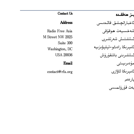
Contact Us
ىز ھەققىدە
Ope
اخباراتچىلىق قائىدىسى
Address
Open
ەخسىيەت ھوقۇقى
Radio Free Asia
2025 M Street NW
Op
ىشلىتىش شەرتلىرى
Suite 300
Opens
امېرىكا رادىئو-تېلېۋىزىيە
Washington, DC
ىشلىرىنى باشقۇرۇش
20036 USA
Opens in new window
ۇدىرىيىتى
Email
Opens in new window
امېرىكا ئاۋازى
contact@rfa.org
اردەم
ەت قۇرۇلمىسى