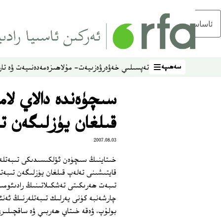
ئاساسلىق مەزمۇنغا ئاتلاڭ
سەھىپە
تەپسىلىي خەۋەر
ۋەزىيەت- مۇلاھىزە
مەدەنىيەت ۋە تار
سەھىپە
سىچۈەندە دالاي لام
قىلغان يۈزلىگەن ت
2007.08.03
خىتاينىڭ سىچۈەن ئۆلكىسىدىكى تىبەتلەر ئ
قايتىشىنى تەلەپ قىلغان يۈزلىگەن تىبەتل
تىبەت ھەرىكىتى تەشكىلاتىنىڭ رادىئومىز
چارشەنبە كۈنى يەرلىك تىبەتلەرنىڭ ئەنئ
بولۇپ، ۋەقە خىتاي ھەربىي ۋە ساقچىلىرى