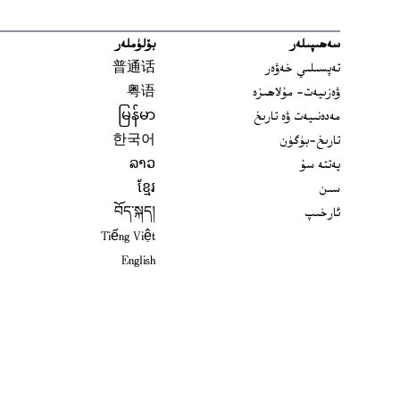
سەھىپىلەر
بۆلۈملەر
تەپسىلىي خەۋەر
普通话
ۋەزىيەت- مۇلاھىزە
粤语
مەدەنىيەت ۋە تارىخ
မြန်မာ
تارىخ-بۈگۈن
한국어
يەتتە سۇ
ລາວ
سىن
ខ្មែរ
ئارخىپ
བོད་སྐད།
Tiếng Việt
English