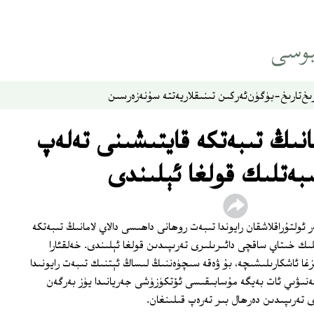
ىخ
تارىخ-بۈگۈن
ئەركىن تىنىقلار
يەتتە سۇ
نەزەر
سىن
انىڭ تىبەتكە قايتىشىنى تەلەپ
ىبەتلىك قولغا ئېلىندى
ولتۇراقلاشقان رايوندا تىبەت روھانى داھىسى دالاي لامانىڭ تىبەتكە
ىك خىتاي ساقچى دائىرىلىرى تەرىپىدىن قولغا ئېلىندى. خەلقئارا
غا ئاشكارىلىشىچە، بۇ ۋەقە سىچۈەننىڭ لىساڭ ئېتنىك تىبەت رايونىدا
ەنىۋىي ئات بەيگە مۇسابىقىسى ئۆتكۈزۈشى جەريانىدا يۈز بەرگەن
 تەرىپىدىن دەرھال بىر تەرەپ قىلىنغان.