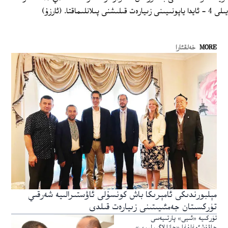
يىلى 4 - ئايدا ياپونىيىنى زىيارەت قىلىشنى پىلانلىماقتا. (ئارزۇ)
MORE
خەلقئارا
مېلبورندىكى ئامېرىكا باش كونسۇلى ئاۋستىرالىيە شەرقىي
تۈركسىتان جەمئىيىتىنى زىيارەت قىلدى
تۈركىيە «ئىيى» پارتىيەسى
چاۋۇشئوغلۇغا «جازا لاگېرلىرى»