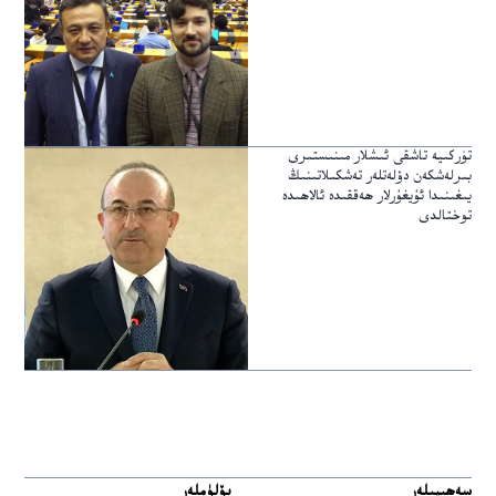
تۈركىيە تاشقى ئىشلار مىنىستىرى
بىرلەشكەن دۆلەتلەر تەشكىلاتىنىڭ
يىغىنىدا ئۇيغۇرلار ھەققىدە ئالاھىدە
توختالدى
سەھىپىلەر
بۆلۈملەر