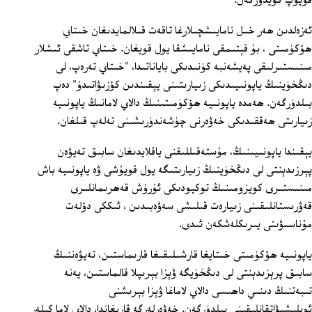
قۇيۇپ كۆيدۈرگەن.
ئەزەلدىن ھەر خىل نامايىشچىلارغا تاقەت قىلالمايدىغان خىتاي
ھۆكۈمىتى ، بۇ قېتىمقى نامايىشقا يول قويغان. خىتاي تاشقى ئىشلار
مىنىستىرلىقى پەيشەنبە كۈنىدىكى باياناتىدا، "خىتاي تەرەپ، لى
دىڭخۈينىڭ ياپونىيىدىكى زىيارىتىنى يېقىندىن كۆزىۋاتىدۇ" دەپ
بىلدۈرگەن. ھەمدە ياپونىيە ھۆكۈمىتىنىڭ دالاي لامانىڭ ياپونىيە
زىيارىتى ھەققىدىكى خەۋەرنى چۈشەندۈرىشىنى تەلەپ قىلغان.
يېقىندا ياپونىيىنىڭ، مۇستەقىللىقنى ياقلايدىغان سابىق تەيۋەن
پېرزىدېنتى لى دىڭخۈينىڭ زىيارىتىگە يول قويۇشى ۋە ياپونىيە باش
مىنىستىرى كويزومىنىڭ توكيودىكى ئۇرۇش قەھرىمانلىرى
قەۋرىستانلىقىنى زىيارەت قىلىشى سەۋەبىدىن ، ئىككى دۆلەت
مۇناسىۋىتى يىرىكلەشكەن ئىدى.
ياپونىيە ھۆكۈمىتى خىتايغا قارشىلىقىغا قارىماستىن، تەيۋەننىڭ
سابىق پرېزىدېنتى لى دىڭخۈيگە ۋېزا بېرىپلا قالماستىن، يەنە
تىبەتنىڭ دىنىي داھىسى دالاي لاماغا ۋېزا بېرىشنى
ئويلىشىۋاتقانلىقىنى بىلدۈرگەن. خەۋەرلەرگە قارىغاندا، دالاي لاما كىلەر