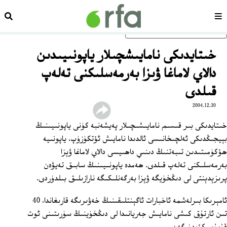
سەھىپە
ئىزد
ئاساسلىق مەزمۇنغا ئاتلاڭ
خىتايدىكى نامايىشچىلار ياپونىيىدىن
دالاي لاماغا ۋىزا بەرمەسلىكنى تەلەپ
قىلدى
2004.12.30
خىتايدىكى بىر قىسىم نامايىشىچىلار پەيشەنبە كۈنى ياپونىيىنىڭ
بېيجىڭدىكى ئەلچىخانىسى ئالدىدا نامايىش ئۆتكۈزۈپ، ياپونىيە
ھۆكۈمىتىدىن تىبەتنىڭ دىنىي داھىيسى دالاي لاماغا ۋېزا
بەرمەسلىكنى تەلەپ قىلدى. ھەمدە ياپونىيىنىڭ سابىق تەيۋەن
پرىزېدېنتى لى دىڭخۈيگە ۋېزا بەرگەنلىكىگە نارازىلىق بىلدۈردى.
ئامېرىكا بىرلەشمە ئاخبارات ئاگېنتلىقىنىڭ خەۋىرىگە قارىغاندا، 40
تىن ئارتۇق كىشى نامايىش جەريانىدا لى دىڭخۈينىڭ سۈرىتىنى ئوت