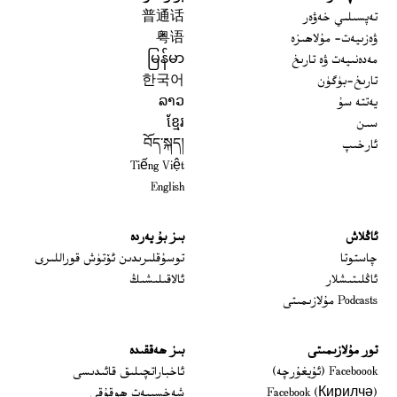
تەپسىلىي خەۋەر
普通话
ۋەزىيەت- مۇلاھىزە
粤语
مەدەنىيەت ۋە تارىخ
မြန်မာ
تارىخ-بۈگۈن
한국어
يەتتە سۇ
ລາວ
سىن
ខ្មែរ
ئارخىپ
བོད་སྐད།
Tiếng Việt
English
ئاڭلاش
بىز بۇ يەردە
 window
چاستوتا
توسۇقلىرىدىن ئۆتۈش قوراللىرى
ئاڭلىتىشلار
ئالاقىلىشىڭ
Podcasts مۇلازىمىتى
تور مۇلازىمىتى
بىز ھەققىدە
Opens in new window
Faceboook (ئۇيغۇرچە)
ئاخباراتچىلىق قائىدىسى
Opens in new window
Facebook (Кирилчә)
شەخسىيەت ھوقۇقى