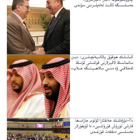
مەسىلىسىگە ئائىت تەلەپلىرىنى سۇندى
كىشىلىك ھوقۇق پائالىيەتچىلىرى: «بىن
سالماننىڭ لاگېرلارنى قوللىشى ئۇنىڭ
ئەخلاقىي ۋە دىنىي سالاھىيىتىگە خىلاپ»
«7-نۆۋەتلىك خەلقئارا ئۆلۈم جازاسىغا
قارشى تۇرۇش قۇرۇلتىيى» دا ئۇيغۇرلار
مەسىلىسى دىققەت قوزغىدى