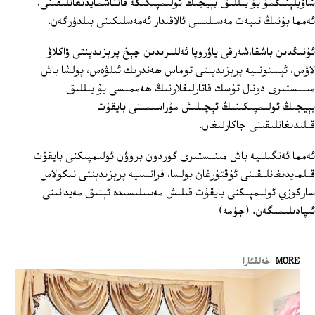
شاۋبلېنىڭمۇ بۇ يىللىق بېيجىڭ ئولىمپىكىگە قاتناشمايدىغانلىقىنى،
ئەمما بۇنىڭ تىبەت مەسىلىسى ئالاقىدار ئەمەسلىكىنى بىلدۈرگەن.
ئۇنىڭدىن باشقا،شەرقى ياۋروپا ئەللىرىدىن چېخ پرېزىدېنتى ۋاكلاۋ
لاۋس، ئېستونىيە پرېزىدېنتى توماس ھەندرىك ئىلۋەس، پولشا باش
مىنىستىرى دونال تۇسك قاتارلىقلارنىڭ ھەممىسى بۇ يىللىق
بېيجىڭ ئولىمپىكىنىڭ ئېچىلىش مۇراسىمىنى بايقۇت
قىلىدىغانلىقىنى جاكارلىغان.
ئەمما ئەنگىلىيە باش مىنىستىرى گوردون بروۋن ئولىمپىكنى بايقۇت
قىلمايدىغانلىقىنى ئۇقتۇرغان بولسا، فرانسىيە پرېزىدېنتى نىكولاس
ساركوزي ئولىمپىكنى بايقۇت قىلىش مەسىلىسىدە ئېنىق مەيدانىنى
ئىپادىلىمىگەن. (جۈمە)
MORE
خەلقئارا