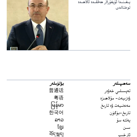
يىغىنىدا ئۇيغۇرلار ھەققىدە ئالاھىدە
توختالدى
سەھىپىلەر
بۆلۈملەر
تەپسىلىي خەۋەر
普通话
ۋەزىيەت- مۇلاھىزە
粤语
مەدەنىيەت ۋە تارىخ
မြန်မာ
تارىخ-بۈگۈن
한국어
يەتتە سۇ
ລາວ
سىن
ខ្មែរ
ئارخىپ
བོད་སྐད།