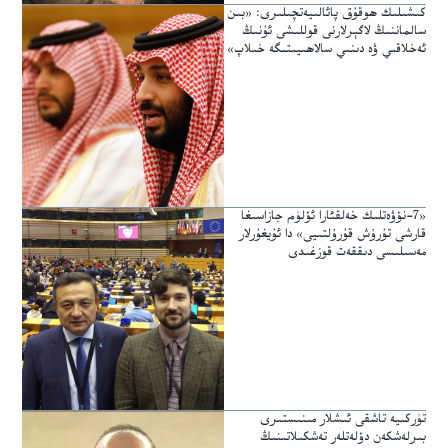
كىشىلىك ھوقۇق پائالىيەتچىلىرى: «بىن
سالماننىڭ لاگېرلارنى قوللىشى ئۇنىڭ
ئەخلاقىي ۋە دىنىي سالاھىيىتىگە خىلاپ»
«7-نۆۋەتلىك خەلقئارا ئۆلۈم جازاسىغا
قارشى تۇرۇش قۇرۇلتىيى» دا ئۇيغۇرلار
مەسىلىسى دىققەت قوزغىدى
تۈركىيە تاشقى ئىشلار مىنىستىرى
بىرلەشكەن دۆلەتلەر تەشكىلاتىنىڭ