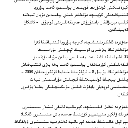
ھېچقايسى بۇ يىللىق بېيجىڭ ئولىمپىكىنى پۈتۈنلەي بايقۇت قىلىش
كېرەكلىكىنى ئوتتۇرىغا قويمىغان بولسىمۇ، ئەمما ياۋروپا
ئىتتىپاقىدىكى كۆپىنچە دۆلەتلەر خىتاي يېقىندىن بۇيان تىبەتتە
ئېلىپ بېرىۋاتقان باستۇرۇش ھەرىكەتلىرىنى ئوچۇق ‏ - ئاشكارا
ئەيىبلىگەن.
خەۋەردە ئاشكارىلىنىشىچە، گەرچە ياۋروپا ئىتتىپاقىغا ئەزا
دۆلەتلەرنىڭ بەزىلىرى ئولىمپىك ئېچىلىش مۇراسىمىغا
قاتناشماسلىقنىڭ تىبەت مەسىلىسى بىلەن مۇناسىۋەتسىز
ئىكەنلىكىنى كۆرسەتكەن بولسىمۇ، ئەمما يەنە بەزى ئىتتىپاقداش
دۆلەتلەرنىڭ بۇ يىل 8 - ئاۋغۇستتا خىتايدا ئۆتكۈزىدىغان 2008 -
يىللىق بېيجىڭ ئولىمپىكنىڭ ئېچىلىش مۇراسىمىنى تىبەت
مەسىلىسى تۈپەيلى بايقۇت قىلىش مۇمكىنچىلىكى يەنىلا يۇقىرى
ئىكەن.
خەۋەردە نەقىل قىلىنىشچە، گېرمانىيە تاشقى ئىشلار مىنىستىرى
فرانك ۋالكېر ستېينميېر ئۆزىنىڭ ھەمدە باش مىنىستىرى ئانگېلا
مېركېل خانىمنىڭ ھەمدە گېرمانىيە تەنتەربىيە مىنىستىرى ۋولفگاڭ