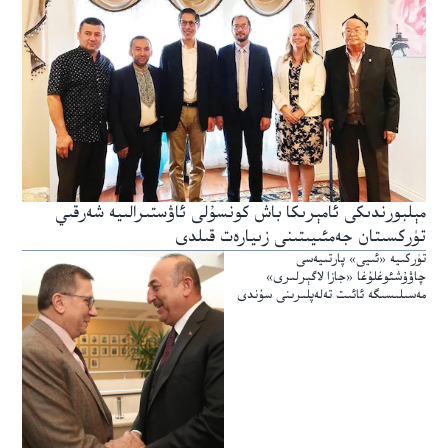
مېلبورندىكى ئامېرىكا باش كونسۇلى ئاۋستىرالىيە شەرقىي
تۈركسىتان جەمئىيىتىنى زىيارەت قىلدى
تۈركىيە «ئىيى» پارتىيەسى
چاۋۇشئوغلۇغا «جازا لاگېرلىرى»
مەسىلىسىگە ئائىت تەلەپلىرىنى سۇندى