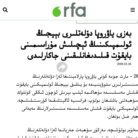
سەھىپە
ئىزد
ئاساسلىق مەزمۇنغا ئاتلاڭ
بەزى ياۋروپا دۆلەتلىرى بېيجىڭ
ئولىمپىكىنىڭ ئېچىلىش مۇراسىمىنى
بايقۇت قىلىدىغانلىقىنى جاكارلىدى
2008.03.28
28 - مارت جۈمە كۈنى ياۋروپا پارلامېنتىغا ئەزا دۆلەتلەرنىڭ
مىنىستىرلىرى سلوۋېنىيىدە بۇ يىللىق بېيجىڭ ئولىمپىكىنى بايقۇت
قىلىش مەسىلىسىدە مۇھاكىمە ئېلىپ بېرىش ئۈچۈن ئىككى كۈنلۈك
سۆھبەتنى باشلىغان بولۇپ، فرانسىيە ئاگېنتلىقىدا كۆرسىتىلىشىچە،
ئولىمپىكنى بايقۇت قىلىش مەسىلىسىدە مىنىستىرلارنىڭ مەيدانى
ھەر خىل بولغان.
مەلۇم بولۇشىچە، مەزكۇر سۆھبەت جەريانىدا ئەزا دۆلەتلەرنىڭ