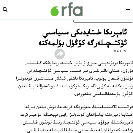
سەھىپە
ئىزد
ئاساسلىق مەزمۇنغا ئاتلاڭ
ئامېرىكا خىتايدىكى سىياسىي
ئۆكتىچىلەرگە كۆڭۈل بۆلمەكتە
2005.11.20
ئامېرىكا پرېزىدېنتى جورج ۋ بۇش خىتايغا زىيارەتكە كېلىشتىن
بۇرۇن، خىتاي دائىرىلىرى بىر قىسىم سىياسىي ئۆكتىچىلەرنى
تۇتقۇن قىلغان بولۇپ، ئامېرىكا تاشقى ئىشلار مىنىستىرى كوندولىزا
رايس يەكشەنبە كۈنى ئامېرىكا ھۆكۈمىتىنىڭ بۇ ئەھۋالغا يېقىندىن
كۆڭۈل بۆلىدىغانلىقىنى بىلدۈردى.
فرانسىيە ئاگېنتلىقىنىڭ خەۋىرىگە قارىغاندا، بۇش بىلەن بىرگە
خىتايدا زىيارەتتە بولىۋاتقان كوندولىزا رايس بېيجىڭدا مۇخبىرلارغا،
ئامېرىكىنىڭ چوقۇم سىياسىي ئۆكتىچىلەرنىڭ تۇتقۇن قىلىنىش
ۋەقەسىگە بولغان ئەندىشىسىنى خىتايغا ئىپادىلەيدىغانلىقىنى