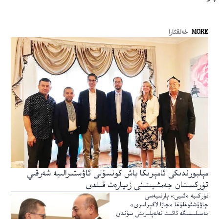
MORE
خەلقئارا
مېلبورندىكى ئامېرىكا باش كونسۇلى ئاۋستىرالىيە شەرقىي
تۈركسىتان جەمئىيىتىنى زىيارەت قىلدى
تۈركىيە «ئىيى» پارتىيەسى
چاۋۇشئوغلۇغا «جازا لاگېرلىرى»
مەسىلىسىگە ئائىت تەلەپلىرىنى سۇندى