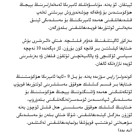
ئېيتقان. ئۇ يەنە، مۇناسىۋەتلىك ئامېرىكا ئەمەلدارلىرىنىڭ بېيجىڭ
ھۆكۈمىتىدىن بۇ ۋەقەگە چۈشەندۈرۈش بېرىشنى تەلەپ
قىلىدىغانلىقىنى ھەمدە ئامېرىكىنىڭ بۇ مەسىلىدىكى ئېنىق
مەيدانىنى ئوتتۇرىغا قويىدىغانلىقىنى بىلدۈرگەن.
مەزكۇر ئاگېنتلىقىنىڭ خەۋەر قىلىشىچە، خىتاي دائىرىلىرى بۇش
خىتايغا كېلىشتىن بىر قانچە كۈن بۇرۇن، ئاز دېگەندە 10 نەچچە
سىياسىي ئۆكتىچى ۋە پائالىيەتچىنى تۇتقۇن قىلغان ۋە بەزىلىرىنى
ئۆيدە نازارەتكە ئالغان.
كوندولىزا رايس سۆزىدە يەنە، بۇ يىل 9 -ئايدا ئامېرىكا ھۆكۈمىتىنىڭ
خىتايغا بىر قىسىم كىشىلىك ھوقۇق مەسىلىلىرىنى ئوتتۇرىغا قويۇپ
ئۆتكەنلىكىنى ھەمدە ۋاشىنگتوننىڭ بېيجىڭ ھۆكۈمىتىنىڭ بۇ
مەسىلىدىكى ئىپادىسىدىن ئۈمىدسىزلەنگەنلىكىنى بىلدۈرۈپ،
خىتاينىڭ كىشىلىك ھوقۇق مەسىلىسىنى ھەل قىلىش ئۈچۈن يەنە
ئۇزۇن مەزگىل كېتىدىغانلىقىنى، شۇڭا خىتاي بىلەن بۇ مەسىلىدىكى
سۆھبەتنى توختىتىپ قويۇشقا بولمايدىغانلىقىنى تەكىتلىدى.
(پەرىدە)