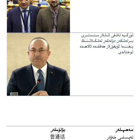
تۈركىيە تاشقى ئىشلار مىنىستىرى
بىرلەشكەن دۆلەتلەر تەشكىلاتىنىڭ
يىغىنىدا ئۇيغۇرلار ھەققىدە ئالاھىدە
توختالدى
سەھىپىلەر
بۆلۈملەر
تەپسىلىي خەۋەر
普通话