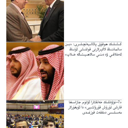
كىشىلىك ھوقۇق پائالىيەتچىلىرى: «بىن
سالماننىڭ لاگېرلارنى قوللىشى ئۇنىڭ
ئەخلاقىي ۋە دىنىي سالاھىيىتىگە خىلاپ»
«7-نۆۋەتلىك خەلقئارا ئۆلۈم جازاسىغا
قارشى تۇرۇش قۇرۇلتىيى» دا ئۇيغۇرلار
مەسىلىسى دىققەت قوزغىدى