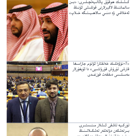
كىشىلىك ھوقۇق پائالىيەتچىلىرى: «بىن
سالماننىڭ لاگېرلارنى قوللىشى ئۇنىڭ
ئەخلاقىي ۋە دىنىي سالاھىيىتىگە خىلاپ»
«7-نۆۋەتلىك خەلقئارا ئۆلۈم جازاسىغا
قارشى تۇرۇش قۇرۇلتىيى» دا ئۇيغۇرلار
مەسىلىسى دىققەت قوزغىدى
تۈركىيە تاشقى ئىشلار مىنىستىرى
بىرلەشكەن دۆلەتلەر تەشكىلاتىنىڭ