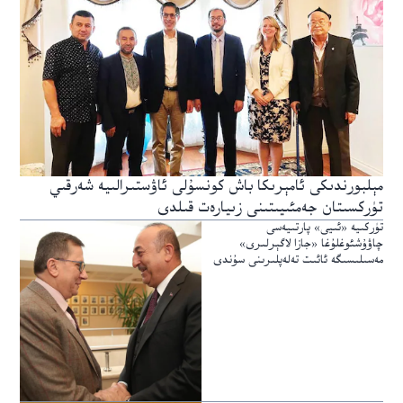
مېلبورندىكى ئامېرىكا باش كونسۇلى ئاۋستىرالىيە شەرقىي
تۈركسىتان جەمئىيىتىنى زىيارەت قىلدى
تۈركىيە «ئىيى» پارتىيەسى
چاۋۇشئوغلۇغا «جازا لاگېرلىرى»
مەسىلىسىگە ئائىت تەلەپلىرىنى سۇندى