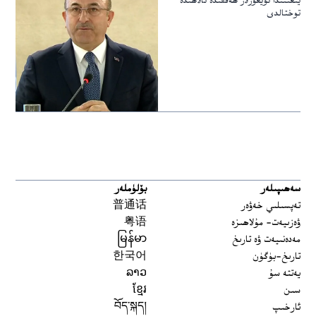
يىغىنىدا ئۇيغۇرلار ھەققىدە ئالاھىدە
توختالدى
سەھىپىلەر
بۆلۈملەر
تەپسىلىي خەۋەر
普通话
ۋەزىيەت- مۇلاھىزە
粤语
مەدەنىيەت ۋە تارىخ
မြန်မာ
تارىخ-بۈگۈن
한국어
يەتتە سۇ
ລາວ
سىن
ខ្មែរ
ئارخىپ
བོད་སྐད།