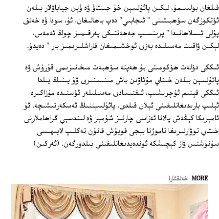
قىلغان بولسىمۇ، لېكىن پائۇلسېن خۇ جىنتاۋ ۋە ۋېن جياباۋلار بىلەن
ئۆتكۈزگەن سۆھبىتىنى " ئىجابىي" دەپ باھالىغان. ئۇ، سودا ۋە خەلق
پۇلى ئىسلاھاتىدا " پرىنسىپ جەھەتتىكى پەرقىمىز چوڭ ئەمەس،
لېكىن ۋاقىت مەسىلىدە بەزى ئوخشىمىغان قاراشلىرىمىز بار " دەيدۇ.
ئىككى دۆلەت ھۆكۈمىتى بۇ ھەپتە سۆھبەت مىخانىزىمى قۇرۇش ۋە
پائۇلسېن بىلەن خىتاي مۇئاۋىن باش مىنىستىرى ۋۇ يىنىڭ يىلدا
ئىككى قېتىم ئۇچرىشىپ، ئىقتىسادى مەسىلىلەر ئۈستىدە مۇزاكىرە
ئېلىپ بارىدىغانلىقىنى ئېلان قىلدى. پائۇلسېننىڭ ئەسكەرتىشىچە، ئۇ
ئامېرىكا كېڭەش پالاتا ئەزاسى چارلىز شۇمېر ۋە لىندسېي گراھاملارنى
خىتاي توۋارلىرىغا تاموژنا بېجى قويۇش قانۇن تەكلىپ لايىھىسى
سۇنۇشتىن ۋاز كېچىشكە ئۈندەيدىغانلىقىنى بىلدۈرگەن. (ئەركىن)
MORE
خەلقئارا