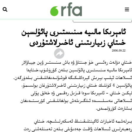
سەھىپە
ئىزد
ئاساسلىق مەزمۇنغا ئاتلاڭ
ئامېرىكا مالىيە مىنىستىرى پائۇلسېن
خىتاي زىيارىتىنى ئاخىرلاشتۇردى
2006.09.22
خىتاي دۆلەت رەئىسى خۇ جىنتاۋ ۋە باش مىنىستىر ۋېن جيباۋلار
ئامېرىكا مالىيە مىنىستىرى پائۇلسېن بىلەن كۆرۈشۈپ،خىتايدا
ئىسلاھات ئېلىپ بېرىش كېرەكلىكىگە قوشۇلىدىغانلىقىنى بىلدۈرگەن.
پائۇلسېن 4 كۈنلىك خىتاي زىيارىتىنى ئاخىرلاشتۇرغان بولسىمۇ،
لېكىن خىتاي - ئامېرىكا سودا قىزىل رەقىمى ۋە خەلق پۇلى
ئىسلاھاتى مەسىلىسىدە ئىلگىرىلەش بولغانلىقىنى كۆرسىتىدىغان
بىشارەت كۆرۈلمىدى.
بىرلەشمە ئاخبارات ئاگېنتلىقىنىڭ ئەسكەرتىشىچە، خىتاي
رەھبەرلىرى ئىسلاھات ۋاقىت جەدىۋىلى بىلەن تەمىنلەشنى رەت