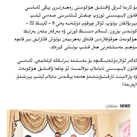
بۇ ئارىدا ئىراق ۋاقىتلىق ھۆكۈمىتى رەھبەرلىرى يېڭى ئاساسىي
قانۇن لايىھىسىنى تۈزۈپ چىقىش ئىشلىرىنى جىددىي ئېلىپ
بېرىۋاتقان بولۇپ، ئۇلار چوقۇم دۈشەنبە يەنى 8 - ئاينىڭ 22 -
كۈنىدىن بۇرۇن، ئىسلام دىنىنىڭ ئورنى ۋە مەركەز بىلەن يەرلىك
ھۆكۈمەت ھوقۇقلاردىن قانداق بەھرىمەن بولۇش قاتارلىق بىر قانچە
مۇھىم مەسىلىلەرنى ھەل قىلىپ بولىشى كېرەك.
ئەگەر ئۇلاردۈشەنبىگىچە بۇ مەسىلىدە بىرلىككە كېلەلمەي، ئاساسىي
قانۇن لايىھىسىنى تاماملاپ بولالمىسا، ئۇ چاغدا ۋاقىتلىق ھۆكۈمەت
ۋە پارلامېنت تارقىتىۋېتىلىدۇ ھەمدە يېڭىدىن سايلام ئېلىپ بېرىلىدۇ.
(پەرىدە)
MORE
خەلقئارا