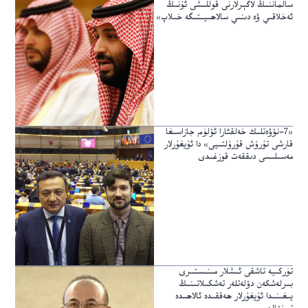
سالماننىڭ لاگېرلارنى قوللىشى ئۇنىڭ
ئەخلاقىي ۋە دىنىي سالاھىيىتىگە خىلاپ»
«7-نۆۋەتلىك خەلقئارا ئۆلۈم جازاسىغا
قارشى تۇرۇش قۇرۇلتىيى» دا ئۇيغۇرلار
مەسىلىسى دىققەت قوزغىدى
تۈركىيە تاشقى ئىشلار مىنىستىرى
بىرلەشكەن دۆلەتلەر تەشكىلاتىنىڭ
يىغىنىدا ئۇيغۇرلار ھەققىدە ئالاھىدە