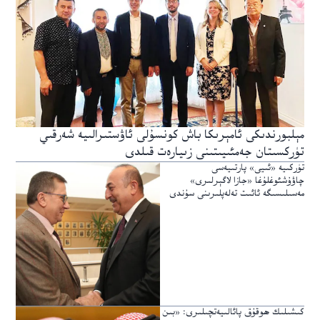
مېلبورندىكى ئامېرىكا باش كونسۇلى ئاۋستىرالىيە شەرقىي
تۈركسىتان جەمئىيىتىنى زىيارەت قىلدى
تۈركىيە «ئىيى» پارتىيەسى
چاۋۇشئوغلۇغا «جازا لاگېرلىرى»
مەسىلىسىگە ئائىت تەلەپلىرىنى سۇندى
كىشىلىك ھوقۇق پائالىيەتچىلىرى: «بىن