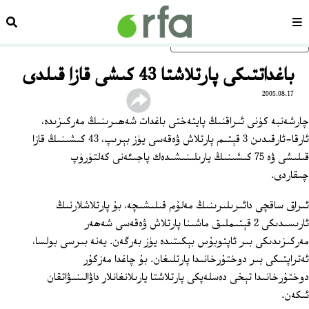
سەھىپە
ئىزد
ئاساسلىق مەزمۇنغا ئاتلاڭ
باغداتتىكى پارتلاشتا 43 كىشى قازا قىلدى
2005.08.17
چارشەنبە كۈنى ئىراقنىڭ پايتەختى باغدات شەھىرىنىڭ مەركىزىدە،
ئارقا-ئارقىدىن 3 قېتىم پارتلاش ۋەقەسى يۈز بېرىپ، 43 كىشىنىڭ قازا
قىلىشى ۋە 75 كىشىنىڭ يارىلىنىشىدەك پاجىئەنى كەلتۈرۈپ
چىقاردى.
ئىراق ساقچى دائىرىلىرىنىڭ مەلۇم قىلىشىچە، بۇ پارتلاشلارنىڭ
ئارىسىدىكى 2 قېتىملىق ماشىنا پارتلاش ۋەقەسى شەھەر
مەركىزىدىكى بىر ئاپتوبۇس بېكىتىدە يۈز بەرگەن. يەنە بىرسى بولسا،
ئەتراپتىكى بىر دوختۇرخانىدا پارتلىغان. بۇ چاغدا مەزكۇر
دوختۇرخانىدا تېخى دەسلەپكى پارتلاشتا يارىلانغانلار داۋالىنىۋاتقان
ئىكەن.