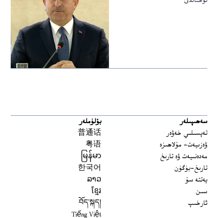
توختالدى
سەھىپىلەر
بۆلۈملەر
تەپسىلىي خەۋەر
普通话
ۋەزىيەت- مۇلاھىزە
粤语
مەدەنىيەت ۋە تارىخ
မြန်မာ
تارىخ-بۈگۈن
한국어
يەتتە سۇ
ລາວ
سىن
ខ្មែរ
ئارخىپ
བོད་སྐད།
Tiếng Việt