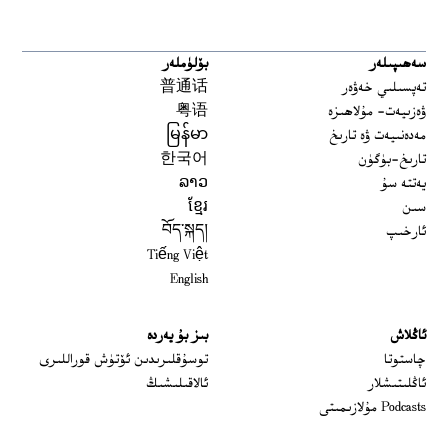
سەھىپىلەر
بۆلۈملەر
تەپسىلىي خەۋەر
普通话
ۋەزىيەت- مۇلاھىزە
粤语
مەدەنىيەت ۋە تارىخ
မြန်မာ
تارىخ-بۈگۈن
한국어
يەتتە سۇ
ລາວ
سىن
ខ្មែរ
ئارخىپ
བོད་སྐད།
Tiếng Việt
English
ئاڭلاش
بىز بۇ يەردە
 window
چاستوتا
توسۇقلىرىدىن ئۆتۈش قوراللىرى
ئاڭلىتىشلار
ئالاقىلىشىڭ
Podcasts مۇلازىمىتى