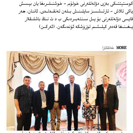
كومىتېتتىكى بەزى دۆلەتلەرنى خولۇم - خوشنىلىرىغا يان بېسىش
ياكى تالاش - تارتىشسىز سايلىنىش بىلەن تەنقىدلىدى. ئاننان، ھەر
قايسى دۆلەتلەرنى بۇ يىل سىنتەبىردىكى ب د ت نىڭ باشلىقلار
يىغىنىغا قەدەر كېلىشىم تۈزۈشكە ئۈندىگەن. (ئەركىن)
MORE
خەلقئارا