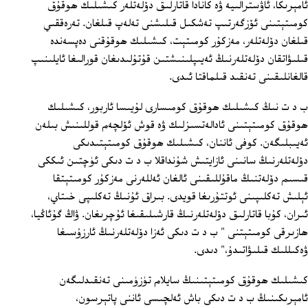
ئامېرىكا، ئاۋسترالىيە ۋە كانادا قاتارلىق دۆلەتلەر كىشىلىك ھوقۇق
كومىتېتىنى ئۆزگەرتىپ تەشكىل قىلىشنى تەلەپ قىلغان. تەرەققىي
قىلغان دۆلەتلەر، مەزكۇر كومىتېت، كىشىلىك ھوقۇقنى دەپسەندە
قىلىۋاتقان دۆلەتلەرنىڭ ئەيىپلىنىشتىن قۇتۇلىدىغان قورالىغا ئايلىنىپ
قالغانلىقىنى تەنقىد قىلماقتا ئىدى.
ب د ت نىڭ كىشىلىك ھوقۇق كومىسارى لۇيىسا ئاربور، كىشىلىك
ھوقۇق كومىتېتىنى ئادالەتسىزلىك ۋە قوش ئۆلچەم قوللىنىش بىلەن
ئەيىبلىگەن. كوفى ئاننان، كىشىلىك ھوقۇق كومىتېتىدىكى
دۆلەتلەرنىڭ سانىنى ئازايتىش شۇنداقلا ب د ت دىكى ئۈچتىن ئىككى
قىسىم دۆلەتنىڭ ماقۇللىقىنى ئالغان ئەللەرنى مەزكۇر كومىتېتقا
ئېلىش تەكلىپىنى ئوتتۇرىغا قويدى. بىراق ئۇنىڭ تەكلىپى خىتاي،
ئىران، كۇبا قاتارلىق دۆلەتلەرنىڭ قارشىلىقىغا ئۇچرىغان. ۋاڭ گۇئاڭيا،
ھازىرقى كومىتېتنى " ب د ت دىكى ئەزا دۆلەتلەرنىڭ ئارزۇسىغا
ۋەكىللىك قىلىۋاتىدۇ،" دىدى.
كىشىلىك ھوقۇق كومىتېتىنىڭ سايلام تۈزۈمىنى تەنقىدلىگەن
ئامېرىكىنىڭ ب د ت دىكى باش ئەلچىسى ئاننى پاتېرسون،