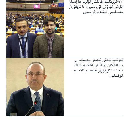
«7-نۆۋەتلىك خەلقئارا ئۆلۈم جازاسىغا
قارشى تۇرۇش قۇرۇلتىيى» دا ئۇيغۇرلار
مەسىلىسى دىققەت قوزغىدى
تۈركىيە تاشقى ئىشلار مىنىستىرى
بىرلەشكەن دۆلەتلەر تەشكىلاتىنىڭ
يىغىنىدا ئۇيغۇرلار ھەققىدە ئالاھىدە
توختالدى