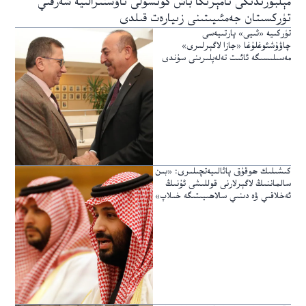
مېلبورندىكى ئامېرىكا باش كونسۇلى ئاۋستىرالىيە شەرقىي
تۈركسىتان جەمئىيىتىنى زىيارەت قىلدى
تۈركىيە «ئىيى» پارتىيەسى
چاۋۇشئوغلۇغا «جازا لاگېرلىرى»
مەسىلىسىگە ئائىت تەلەپلىرىنى سۇندى
كىشىلىك ھوقۇق پائالىيەتچىلىرى: «بىن
سالماننىڭ لاگېرلارنى قوللىشى ئۇنىڭ
ئەخلاقىي ۋە دىنىي سالاھىيىتىگە خىلاپ»