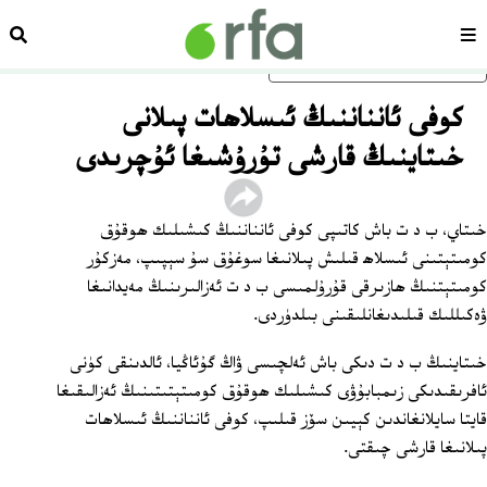
سەھىپە
ئىزد
ئاساسلىق مەزمۇنغا ئاتلاڭ
كوفى ئانناننىڭ ئىسلاھات پىلانى
خىتاينىڭ قارشى تۇرۇشىغا ئۇچرىدى
خىتاي، ب د ت باش كاتىپى كوفى ئانناننىڭ كىشىلىك ھوقۇق
كومىتېتىنى ئىسلاھ قىلىش پىلانىغا سوغۇق سۇ سېپىپ، مەزكۇر
كومىتېتنىڭ ھازىرقى قۇرۇلمىسى ب د ت ئەزالىرىنىڭ مەيدانىغا
ۋەكىللىك قىلىدىغانلىقىنى بىلدۈردى.
خىتاينىڭ ب د ت دىكى باش ئەلچىسى ۋاڭ گۇئاڭيا، ئالدىنقى كۈنى
ئافرىقىدىكى زىمبابۇۋى كىشىلىك ھوقۇق كومىتېتىتىنىڭ ئەزالىقىغا
قايتا سايلانغاندىن كېيىن سۆز قىلىپ، كوفى ئانناننىڭ ئىسلاھات
پىلانىغا قارشى چىقتى.