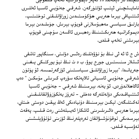
ئىچىدە ئاز دېگەندە 10 نەپەر دېموكراتىيە تەلەپ قىلغۇچى
نامايىشچىنى ئېتىپ ئۆلتۈرگەن. شەرقىي جەنۇبىي ئاسىيا ئەللىرى
ئىتتىپاقى بېرما ھەربىي ھۆكۈمىتىدىن زوراۋانلىقنى توختىتىپ،
بارلىق سىياسىي مەھبۇسلارنى قويۇپ بېرىش، جۈملىدىن بېرما
دېموكراتىيە ھەرىكىتىنىڭ رەھبىرى ئاڭسەن سۇچىنى قويۇپ
بېرىشنى تەلەپ قىلدى.
ش ج ئا ئە ئى نىڭ بۇ نۆۋەتلىك رەئىس دۆلىتى، سىنگاپور تاشقى
ئىشلار مىنىستىرى جورج يوۋ، ب د ت نىڭ نيۇ يوركتىكى يىغىنى
جەريانىدا، "بېرما زوراۋانلىق سىياسىتىنى ئۆزگەرتمىسە، ئۇ پۈتۈن
شەرقىي جەنۇبىي ئاسىيانى تالاپەتكە سۆرەپ كىرىشى مۇمكىن " دەپ
ئاگاھلاندۇردى. ئۇ يەنە، بېرمىنىڭ شەرقىي - جەنۇبىي ئاسىيا
ئىتتىپاقىدىكى دۆلەتلەرگە دەخلى - تەرۇز يەتكۈزۈۋاتقانلىقىنى
تەكىتلىگەن. لېكىن بېرمىنىڭ دۇنيادىكى ئەڭ يېقىن دوستى خىتاي،
بېرما ھەربىي دائىرىلىرىنى ئاشكارا ئەيىبلەشنى رەت قىلىپ، پەقەت
بېرمىدىكى توقۇنۇشىۋاتقان تەرەپلەرنىڭ ئۆزىنى تۇتۇۋېلىشىنى
تەۋسىيە قىلدى.