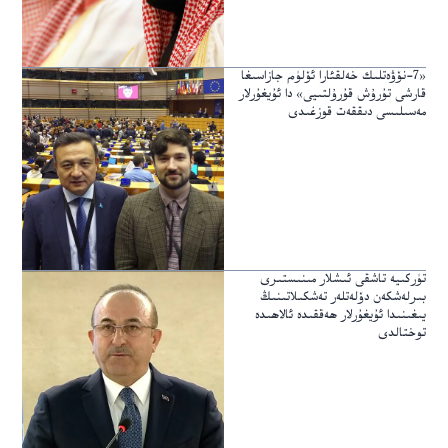
«7-نۆۋەتلىك خەلقئارا ئۆلۈم جازاسىغا
قارشى تۇرۇش قۇرۇلتىيى» دا ئۇيغۇرلار
مەسىلىسى دىققەت قوزغىدى
تۈركىيە تاشقى ئىشلار مىنىستىرى
بىرلەشكەن دۆلەتلەر تەشكىلاتىنىڭ
يىغىنىدا ئۇيغۇرلار ھەققىدە ئالاھىدە
توختالدى