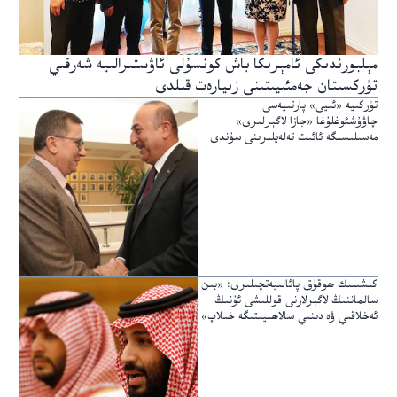
مېلبورندىكى ئامېرىكا باش كونسۇلى ئاۋستىرالىيە شەرقىي
تۈركسىتان جەمئىيىتىنى زىيارەت قىلدى
تۈركىيە «ئىيى» پارتىيەسى
چاۋۇشئوغلۇغا «جازا لاگېرلىرى»
مەسىلىسىگە ئائىت تەلەپلىرىنى سۇندى
كىشىلىك ھوقۇق پائالىيەتچىلىرى: «بىن
سالماننىڭ لاگېرلارنى قوللىشى ئۇنىڭ
ئەخلاقىي ۋە دىنىي سالاھىيىتىگە خىلاپ»