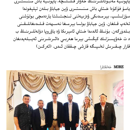
ياپونىيە مەتبۇئاتلىرىنىڭ خەۋەر قىلىشىچە، ياپونىيە باش مىنىستىرى
ياسۇ فۇكۇدا خىتاي باش مىنىستىرى ۋېن جياباۋ بىلەن تېلېفوندا
سۆزلىشىپ، بېرمىدىكى ۋەزىيەتنى تىنجىتىشتا ياردەمچى بولۇشنى
تەلەپ قىلغان. ۋېن جياباۋ بولسا بېرمىغا نەسىھەت قىلىدىغانلىقىنى
بىلدۈرگەن. بۇنىڭ ئالدىدا خىتاي ئامېرىكا ۋە ياۋروپا دۆلەتلىرىنىڭ ب
د ت خەۋپسىزلىك كېڭىشى بېرما ھەربىي دائىرىلىرىنى ئەيىبلەيدىغان
قارار چىقىرىش تەلىپىگە قارشى چىققان ئىدى. (ئەركىن)
MORE
خەلقئارا