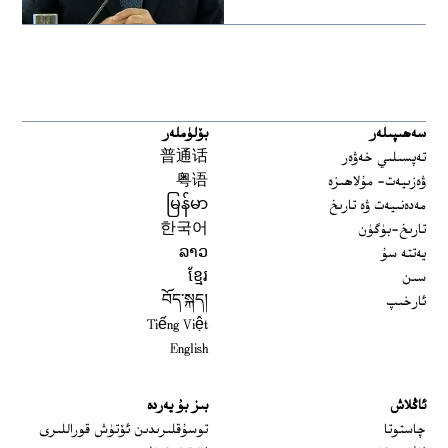
سەھىپىلەر
بۆلۈملەر
تەپسىلىي خەۋەر
普通话
ۋەزىيەت- مۇلاھىزە
粤语
مەدەنىيەت ۋە تارىخ
မြန်မာ
تارىخ-بۈگۈن
한국어
يەتتە سۇ
ລາວ
سىن
ខ្មែរ
ئارخىپ
བོད་སྐད།
Tiếng Việt
English
ئاڭلاش
بىز بۇ يەردە
 window
چاستوتا
توسۇقلىرىدىن ئۆتۈش قوراللىرى