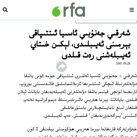
سەھىپە
ئىزد
ئاساسلىق مەزمۇنغا ئاتلاڭ
شەرقىي جەنۇبىي ئاسىيا ئىتتىپاقى
بېرمىنى ئەيىبلىدى، لېكىن خىتاي
ئەيىبلەشنى رەت قىلدى
2007.09.28
شەرقىي - جەنۇبىي ئاسىيا ئەللىرى ئىتتىپاقى جۈمە كۈنى باشقا
دۆلەتلەرنىڭ ئىچكى ئىشلىرىغا ئارىلاشماسلىق قائىدىسىنى بۇزۇپ،
تارىخىدا تۇنجى قېتىم باشقا دۆلەتلەرنى ئەيىبلەيدىغان بايانات ئېلان
قىلدى. باياناتتا، بېرما ھەربىي دائىرىلىرىنىڭ دېموكراتىيە تەلەپ
قىلغان تىنچ نامايىشچىلارنى باستۇرغانلىقى
كىشىنى"يىرگەندۈرىدىغان" قىلمىش، دەپ ئەيىبلىدى.
خەۋەرلەرگە قارىغاندا بېرما ھەربىي ھۆكۈمىتى يېقىنقى 2 كۈن