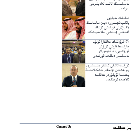
مەسىلىسىگە ئائىت تەلەپلىرىنى
سۇندى
كىشىلىك ھوقۇق
پائالىيەتچىلىرى: «بىن سالماننىڭ
لاگېرلارنى قوللىشى ئۇنىڭ
ئەخلاقىي ۋە دىنىي سالاھىيىتىگە
خىلاپ»
«7-نۆۋەتلىك خەلقئارا ئۆلۈم
جازاسىغا قارشى تۇرۇش
قۇرۇلتىيى» دا ئۇيغۇرلار
مەسىلىسى دىققەت قوزغىدى
تۈركىيە تاشقى ئىشلار مىنىستىرى
بىرلەشكەن دۆلەتلەر تەشكىلاتىنىڭ
يىغىنىدا ئۇيغۇرلار ھەققىدە
ئالاھىدە توختالدى
Contact Us
ىز ھەققىدە