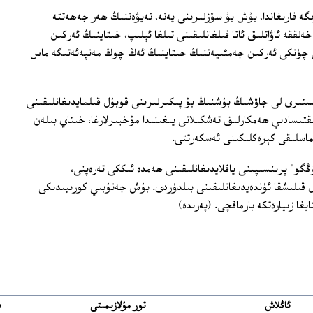
گە قارىغاندا، بۇش بۇ سۆزلىرىنى يەنە، تەيۋەننىڭ ھەر جەھەتتە
ققە ئاۋاتلىق ئاتا قىلغانلىقىنى تىلغا ئېلىپ، خىتاينىڭ ئەركىن
ى چۈنكى ئەركىن جەمئىيەتنىڭ خىتاينىڭ ئەڭ چوڭ مەنپەئەتىگە ماس
نىستىرى لى جاۋشىڭ بۇشنىڭ بۇ پىكىرلىرىنى قوبۇل قىلمايدىغانلىقىنى
ىقتىسادىي ھەمكارلىق تەشكىلاتى يىغىنىدا مۇخبىرلارغا، خىتاي بىلەن
لماسلىقى كېرەكلىكىنى ئەسكەرتتى.
و" پرىنسىپىنى ياقلايدىغانلىقىنى ھەمدە ئىككى تەرەپنى،
ەل قىلىشقا ئۈندەيدىغانلىقىنى بىلدۈردى. بۇش جەنۇبىي كورىيىدىكى
ئاڭلاش
تور مۇلازىمىتى
ب