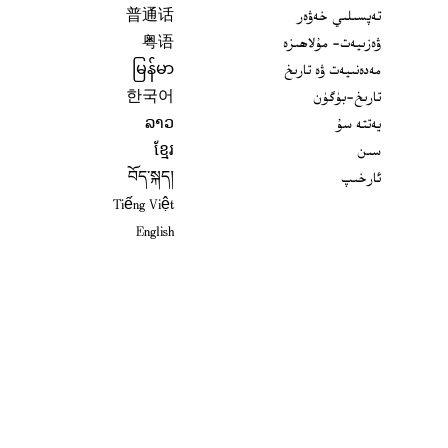
تەپسىلىي خەۋەر
普通话
ۋەزىيەت- مۇلاھىزە
粤语
مەدەنىيەت ۋە تارىخ
မြန်မာ
تارىخ-بۈگۈن
한국어
يەتتە سۇ
ລາວ
سىن
ខ្មែរ
ئارخىپ
བོད་སྐད།
Tiếng Việt
English