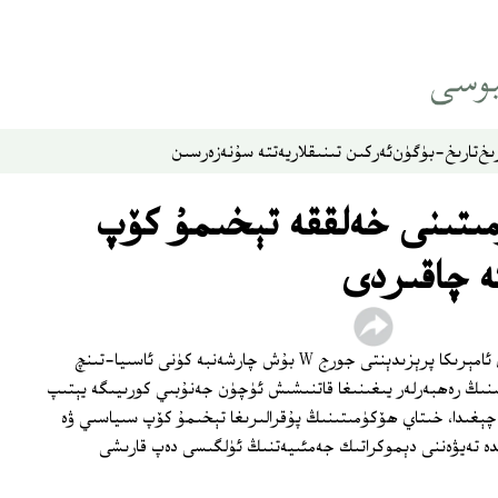
ىخ
تارىخ-بۈگۈن
ئەركىن تىنىقلار
يەتتە سۇ
نەزەر
سىن
ىتىنى خەلققە تېخىمۇ كۆپ
ە چاقىردى
ياپونىيىدىكى زىيارىتىنى ئاخىرلاشتۇرغان ئامېرىكا پرېزىدېنتى جورج W بۇش چارشەنبە كۈنى ئاسىيا-تىنچ
ىنىڭ رەھبەرلەر يىغىنىغا قاتنىشىش ئۈچۈن جەنۇبىي كورىيىگە يېتىپ
چېغىدا، خىتاي ھۆكۈمىتىنىڭ پۇقرالىرىغا تېخىمۇ كۆپ سىياسىي ۋە
دە تەيۋەننى دېموكراتىك جەمئىيەتنىڭ ئۈلگىسى دەپ قارىشى