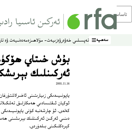
ئاساسلىق مەزمۇنغا ئاتلاڭ
سەھىپە
تەپسىلىي خەۋەر
ۋەزىيەت- مۇلاھىزە
مەدەنىيەت ۋە تار
سەھىپە
بۇش خىتاي ھۆكۈم
ئەركىنلىك بېرىشك
2005.11.16
ئوكيان ئىقتىسادىي ھەمكارلىق تەشكىلات
كەلدى. ئۇ چارشەنبە كۈنى ياپونىيىدىكى 
دىنىي ئەركىن ئەركىنلىك بېرىشىنى ھەم
كېرەكلىكىنى بىلدۈردى.