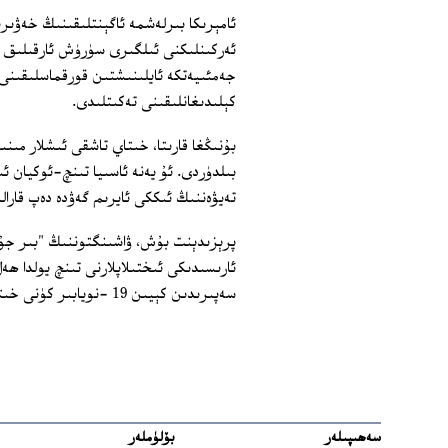
ئامېرىكا بىرلەشمە ئاگېنتلىقىنىڭ خەۋىرى
ئەركىنلىكنى ئىلگىرى سۈرۈش ئارقىلىق خەل
جەمئىيەتكە ئايلىنىشتىن قورقماسلىقىن
كېلىدىغانلىقىنى تەكىتلىدى.
بۇنىڭغا قارىتا، خىتاي تاشقى ئىشلار مى
بىلدۈردى. ئۇ يەنە ئاسىيا تىنچ-ئوكيان ئ
تەيۋەننىڭ ئىككى ئايرىم گەۋدە دەپ قارا
پرېزىدېنت بۇش، ۋاشىنگتوننىڭ "بىر جۇڭگ
ئارىسىدىكى ئىختىلاپلارنى تىنچ يولدا ھ
سەپىرىدىن كېيىن 19 -نويابىر كۈنى خىتايغا زىيارەتكە بارماقچى. (پەرىدە)
سەھىپىلەر
بۆلۈملەر