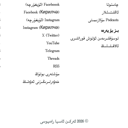
ns in new window
چاستوتا
Faceboook (ئۇيغۇرچە)
ئ
s in new window
ئاڭلىتىشلار
Facebook (Кирилчә)
ش
ens in new window
Podcasts مۇلازىمىتى
Instagram (ئۇيغۇرچە)
ئ
 in new window
Instagram (Кирилчә)
ئ
بىز بۇ يەردە
Opens in new window
X (Twitter)
ئ
Opens in new window
توسۇقلىرىدىن ئۆتۈش قوراللىرى
Opens in new window
YouTube
م
ئالاقىلىشىڭ
Opens in new window
Telegram
ئ
Opens in new window
Threads
ي
RSS
ب
مۇشتەرى بولۇڭ
خەۋەرلىرىڭىزنى ئەۋەتىڭ
© 2026 ئەركىن ئاسىيا رادىيوسى