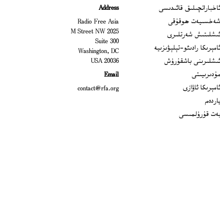
Ope
اخباراتچىلىق قائىدىسى
Address
Open
ەخسىيەت ھوقۇقى
Radio Free Asia
2025 M Street NW
Op
ىشلىتىش شەرتلىرى
Suite 300
Opens
امېرىكا رادىئو-تېلېۋىزىيە
Washington, DC
ىشلىرىنى باشقۇرۇش
20036 USA
Opens in new window
ۇدىرىيىتى
Email
Opens in new window
امېرىكا ئاۋازى
contact@rfa.org
اردەم
ەت قۇرۇلمىسى