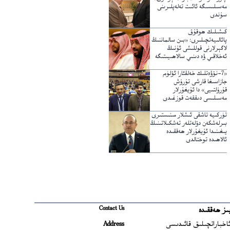
مەسىلىسىگە ئائىت تەلەپلىرىنى
سۇندى
كىشىلىك ھوقۇق
پائالىيەتچىلىرى: «بىن سالماننىڭ
لاگېرلارنى قوللىشى ئۇنىڭ
ئەخلاقىي ۋە دىنىي سالاھىيىتىگە
خىلاپ»
«7-نۆۋەتلىك خەلقئارا ئۆلۈم
جازاسىغا قارشى تۇرۇش
قۇرۇلتىيى» دا ئۇيغۇرلار
مەسىلىسى دىققەت قوزغىدى
تۈركىيە تاشقى ئىشلار مىنىستىرى
بىرلەشكەن دۆلەتلەر تەشكىلاتىنىڭ
يىغىنىدا ئۇيغۇرلار ھەققىدە
ئالاھىدە توختالدى
Contact Us
ىز ھەققىدە
Ope
اخباراتچىلىق قائىدىسى
Address