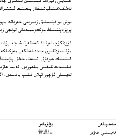
خىتاينى زىيارەت قىلىشتىن ئىلگىرى جەنۇ
تەشكىلاتىنىڭباشلىقلار يىغىنىغا ئىشتىراك
بۇش بۇ قېتىملىق زىيارىتى جەرياندا ياپون
پرېزدېنتىنىڭ موڭغولىيىدىكى تۇنجى زىي
كۆزەتكۈچىلەرنىڭ ئەسكەرتىشىچە، بۇشنىڭ
مۇناسىۋەتلىرى جىددىلەشكەن مەزگىلگە تو
كىشىلىك ھوقۇق، تىبەت، خەلق پۇلىنىڭ قى
قىلىنىدىغانلىقىنى بىلدۈردى. ئەمما ھازى
تەپسىلى ئۇچۇر ئېلان قىلىپ باقمىدى. (ئ
سەھىپىلەر
بۆلۈملەر
تەپسىلىي خەۋەر
普通话