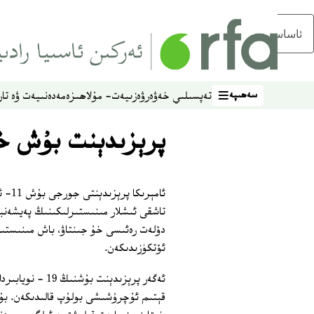
ئاساسلىق مەزمۇنغا ئاتلاڭ
سەھىپە
تەپسىلىي خەۋەر
ۋەزىيەت- مۇلاھىزە
مەدەنىيەت ۋە تار
سەھىپە
پرېزىدېنت بۇش خىت
تاشقى ئىشلار مىنىستىرلىكىنىڭ پەيشەنبە
دۆلەت رەئىسى خۇ جىنتاۋ، باش مىنىستىر
ئۆتكۈزىدىكەن.