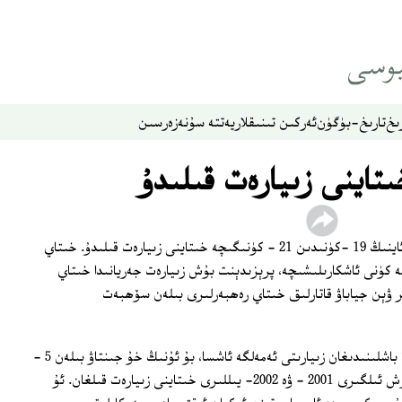
ىخ
تارىخ-بۈگۈن
ئەركىن تىنىقلار
يەتتە سۇ
نەزەر
سىن
اينى زىيارەت قىلىدۇ
ئامېرىكا پرېزىدېنتى جورجى بۇش 11- ئاينىڭ 19 -كۈنىدىن 21 - كۈنىگىچە خىتاينى زىيارەت قىلىدۇ. خىتاي
 كۈنى ئاشكارىلىشىچە، پرېزىدېنت بۇش زىيارەت جەريانىدا خىتاي
 ۋېن جياباۋ قاتارلىق خىتاي رەھبەرلىرى بىلەن سۆھبەت
ئەگەر پرېزىدېنت بۇشنىڭ 19 - نويابىردا باشلىنىدىغان زىيارىتى ئەمەلگە ئاشسا، بۇ ئۇنىڭ خۇ جىنتاۋ بىلەن 5 -
قېتىم ئۇچرۇشىشى بولۇپ قالىدىكەن. بۇش ئىلگىرى 2001 - ۋە 2002- يىللىرى خىتاينى زىيارەت قىلغان. ئۇ