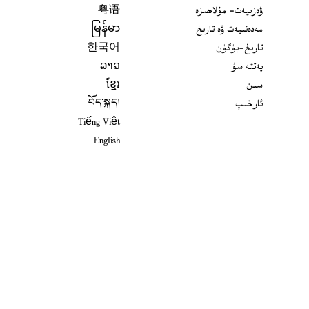
ۋەزىيەت- مۇلاھىزە
粤语
مەدەنىيەت ۋە تارىخ
မြန်မာ
تارىخ-بۈگۈن
한국어
يەتتە سۇ
ລາວ
سىن
ខ្មែរ
ئارخىپ
བོད་སྐད།
Tiếng Việt
English