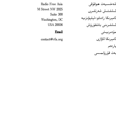
Open
ەخسىيەت ھوقۇقى
Radio Free Asia
2025 M Street NW
Op
ىشلىتىش شەرتلىرى
Suite 300
Opens
امېرىكا رادىئو-تېلېۋىزىيە
Washington, DC
ىشلىرىنى باشقۇرۇش
20036 USA
Opens in new window
ۇدىرىيىتى
Email
Opens in new window
امېرىكا ئاۋازى
contact@rfa.org
اردەم
ەت قۇرۇلمىسى