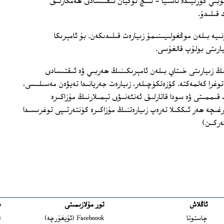
بىي كورىيىدە ئاسىيا - تىنچ ئوكيان ئىقتىسادى ھەمكارلىق
 قىلىدۇ.
ىيە بىلەن موڭغولىيىنىمۇ زىيارەت قىلىدىكەن. بۇ ئامېرىكا
ارىتى بولۇپ قالغۇسى.
 زىيارىتى خىتاي بىلەن ئامېرىكىنىڭ ھەربىي ۋە ئىقتىسادى
غرا كەلمەكتە. كۆزەتكۈچىلەر، زىيارەت جەريانىدا تەيۋەن مەسىلىسى،
ممىتى ۋە سودا قاتارلىق ئەنئەنىۋى تېمىلارنىڭ مۇزاكىرە
رغىچە ھەر ئىككىلا تەرەپ زىيارەتنىڭ مۇزاكىرە كۈنتەرتىپى توغرىسىدا
ەركىن)
ئاڭلاش
تور مۇلازىمىتى
ب
ns in new window
چاستوتا
Faceboook (ئۇيغۇرچە)
ئ