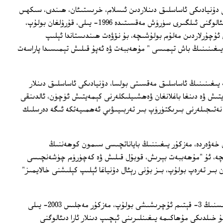
ى دۇنيادىكى ئاساسلىق دىنلاردىن ئىسلام، خرىستىئان، ھىندى، سىكھس
ۋە يەھۇدىي دىنلىرى ئارىسىدا ئۆز-ئارا دىئالوگنى ئىلگىرى سۈرۈش مەقسىتىدە 1996- يىلى، قۇرۇلغان بولۇپ،
ئۇچۇرلاردىن مەلۇم بولۇشىچە، بۇ نۆۋەت ھىندىستاندا ئېلىپ
 يىغىنىنىڭ باش تېمىسى " مۇھەببەت ۋە ئەپۇ قىلىش تېمىسىدا پاراسەت
يىغىنىنىڭ ئاساسلىق مەقسىتى بولسا، دۇنيادىكى ئاساسلىق دىنلار
تىش ۋە دىنغا باغلانغان ۋەھشىيلىكلەرنى كېمەيتىش ئۈچۈن، ئالدىنقى
نەتىجىلەرنى بىرىكتۈرۈپ بىر تەربىيىۋىي ئەھمىيەتكە ئىگە دەرسلىك
ەن خەۋەردە، مەزكۇر يىغىننىڭ باياناتچىسى سىمون كوھەننىڭ
ىچە، ئۇ "مۇھەببەت بېرىش، قوبۇل قىلىش ۋە كەچۈرۈم چۈشەنچىسى
بىر تەرەپ بولۇپ، بىز بۇنى رېئال دۇنياغا ئېلىپ كېلىشنى خالايمىز"
بۇ، ئېلىجاھ دۇنيا دىنىي رەھبەرلەر مەجلىسنىڭ 3- قېتىم ئۇچرىشىشى بولۇپ، مەزكۇر مەجلىس 2003- يىلى
ى تەيۋەندە مۇشۇ خىلدىكى مۇھاكىمە يىغىنلىرىنى ئېچىپ دىنلار ئارا دىئالوگنى