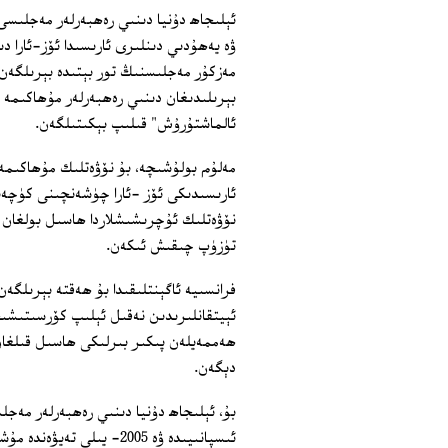
ئېلىجاھ دۇنيا دىنىي رەھبەرلەر مەجلىس
مەزكۇر مەجلىسنىڭ تور بېتىدە بېرىلگەن 
بېرىلىدىغان دىنىي رەھبەرلەر مۇھاكىمە
ئالماشتۇرۇش" قىلىپ بېكىتىلگەن.
مەلۇم بولۇشىچە، بۇ نۆۋەتلىك مۇھاكىمە 
ئارىسىدىكى ئۆز -ئارا چۈشەنچىنى كۈچەي
نۆۋەتلىك ئۇچرىشىشلاردا ھاسىل بولغان 
تۈزۈپ چىقىش ئىكەن.
فرانسىيە ئاگېنتلىقىدا بۇ ھەقتە بېرىلگ
ئېيتقانلىرىدىن نەقىل ئېلىپ كۆرسىتىش
ھەممەيلەن پىكىر بىرلىكى ھاسىل قىلغان 
دېگەن.
ئىسپانىيىدە ۋە 2005- يىل