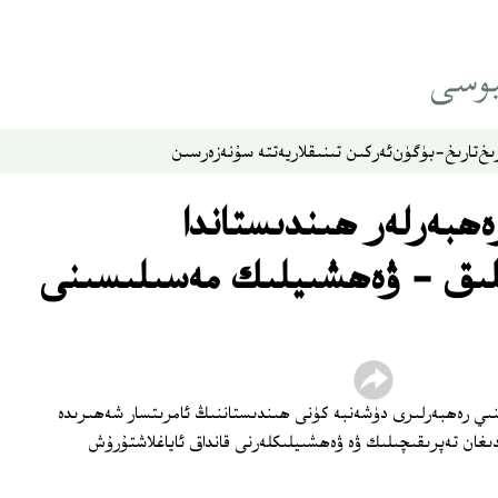
ىخ
تارىخ-بۈگۈن
ئەركىن تىنىقلار
يەتتە سۇ
نەزەر
سىن
ەھبەرلەر ھىندىستاندا
لىق - ۋەھشىيلىك مەسىلىسىنى
ىنىي رەھبەرلىرى دۈشەنبە كۈنى ھىندىستاننىڭ ئامرىتسار شەھىرىدە
دىغان تەپرىقىچىلىك ۋە ۋەھشىيلىكلەرنى قانداق ئاياغلاشتۇرۇش