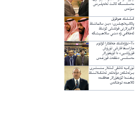
مەسىلىسىگە ئائىت تەلەپلىرىنى
سۇندى
كىشىلىك ھوقۇق
پائالىيەتچىلىرى: «بىن سالماننىڭ
لاگېرلارنى قوللىشى ئۇنىڭ
ئەخلاقىي ۋە دىنىي سالاھىيىتىگە
خىلاپ»
«7-نۆۋەتلىك خەلقئارا ئۆلۈم
جازاسىغا قارشى تۇرۇش
قۇرۇلتىيى» دا ئۇيغۇرلار
مەسىلىسى دىققەت قوزغىدى
تۈركىيە تاشقى ئىشلار مىنىستىرى
بىرلەشكەن دۆلەتلەر تەشكىلاتىنىڭ
يىغىنىدا ئۇيغۇرلار ھەققىدە
ئالاھىدە توختالدى