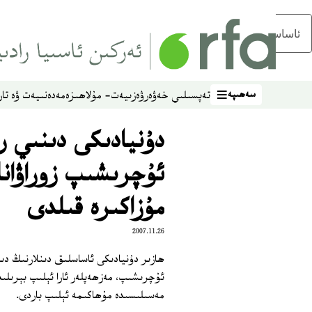
ئاساسلىق مەزمۇنغا ئاتلاڭ
سەھىپە
تەپسىلىي خەۋەر
ۋەزىيەت- مۇلاھىزە
مەدەنىيەت ۋە تار
سەھىپە
دۇنيادىكى دىنىي ر
ئۇچرىشىپ زوراۋان
مۇزاكىرە قىلدى
2007.11.26
ھازىر دۇنيادىكى ئاساسلىق دىنلارنىڭ د
ئۇچرىشىپ، مەزھەپلەر ئارا ئېلىپ بېرىلى
مەسىلىسىدە مۇھاكىمە ئېلىپ باردى.