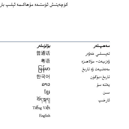
كۈچەيتىش ئۈستىدە مۇھاكىمە ئېلىپ بارغ
سەھىپىلەر
بۆلۈملەر
تەپسىلىي خەۋەر
普通话
ۋەزىيەت- مۇلاھىزە
粤语
مەدەنىيەت ۋە تارىخ
မြန်မာ
تارىخ-بۈگۈن
한국어
يەتتە سۇ
ລາວ
سىن
ខ្មែរ
ئارخىپ
བོད་སྐད།
Tiếng Việt
English