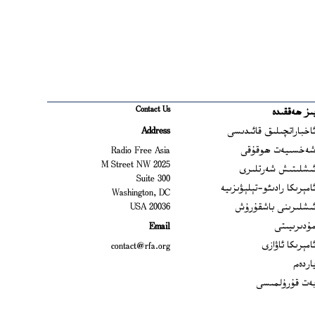
Contact Us
ىز ھەققىدە
Ope
اخباراتچىلىق قائىدىسى
Address
Open
ەخسىيەت ھوقۇقى
Radio Free Asia
2025 M Street NW
Op
ىشلىتىش شەرتلىرى
Suite 300
Opens
امېرىكا رادىئو-تېلېۋىزىيە
Washington, DC
ىشلىرىنى باشقۇرۇش
20036 USA
Opens in new window
ۇدىرىيىتى
Email
Opens in new window
امېرىكا ئاۋازى
contact@rfa.org
اردەم
ەت قۇرۇلمىسى