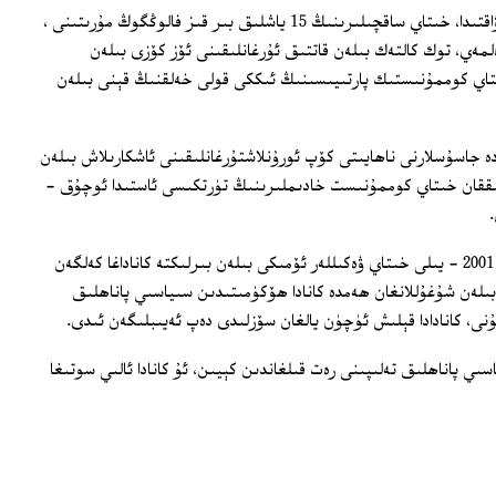
خەن گۇاڭشېڭ، خىتايدا ۋەزىپە ئۆتىگەن ۋاقتىدا، خىتاي ساقچىلىرىنىڭ 15 ياشلىق بىر قىز فالوڭگوڭ مۇرىتىنى ،
ەي، توك كالتەك بىلەن قاتتىق ئۇرغانلىقىنى ئۆز كۆزى بىلەن
تاي كوممۇنىستىك پارتىيىسىنىڭ ئىككى قولى خەلقنىڭ قېنى بىلەن
ە جاسۇسلارنى ناھايىتى كۆپ ئورۇنلاشتۇرغانلىقىنى ئاشكارىلاش بىلەن
چىققان خىتاي كوممۇنىست خادىملىرىنىڭ تۈرتكىسى ئاستىدا ئوچۇق -
بۇ يىل 52 ياشقا كىرگەن خەن گۇاڭشېڭ، 2001 - يىلى خىتاي ۋەكىللەر ئۆمىكى بىلەن بىرلىكتە كاناداغا كەلگەن
 بىلەن شۇغۇللانغان ھەمدە كانادا ھۆكۈمىتىدىن سىياسىي پاناھلىق
نى، كانادادا قېلىش ئۈچۈن يالغان سۆزلىدى دەپ ئەيىبلىگەن ئىدى.
ي پاناھلىق تەلىپىنى رەت قىلغاندىن كېيىن، ئۇ كانادا ئالىي سوتىغا