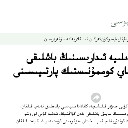
ىخ
تارىخ-بۈگۈن
ئەركىن تىنىقلار
يەتتە سۇ
نەزەر
سىن
لىيە ئىدارىسىنىڭ باشلىقى
ي كوممۇنىستىك پارتىيىسىنى
كۈنى خەۋەر قىلىشىچە، كانادادا سىياسىي پاناھلىق تەلەپ قىلغان،
رىسىنىڭ سابىق باشلىقى خەن گۇاڭشېڭ، شەنبە كۈنى تورونتو
دا ئوتتۇرىغا چىقىپ ، خىتاي ھۆكۈمىتى ئۈستىدىن شىكايەت قىلغان.