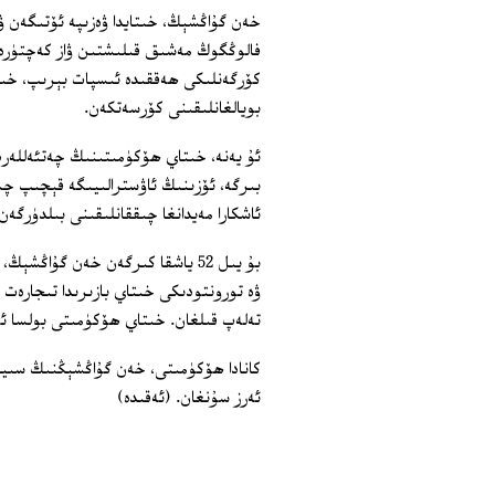
فالوڭگوڭ مەشىق قىلىشتىن ۋاز كەچتۈرەلم
كۆرگەنلىكى ھەققىدە ئىسپات بېرىپ، خى
بويالغانلىقىنى كۆرسەتكەن.
ئۇ يەنە، خىتاي ھۆكۈمىتىنىڭ چەتئەللەرد
بىرگە، ئۆزىنىڭ ئاۋسترالىيىگە قېچىپ 
ئاشكارا مەيدانغا چىققانلىقىنى بىلدۈرگەن.
ۋە تورونتودىكى خىتاي بازىرىدا تىجارەت
تەلەپ قىلغان. خىتاي ھۆكۈمىتى بولسا ئۇ
كانادا ھۆكۈمىتى، خەن گۇاڭشېڭنىڭ سىياسى
ئەرز سۇنغان. (ئەقىدە)