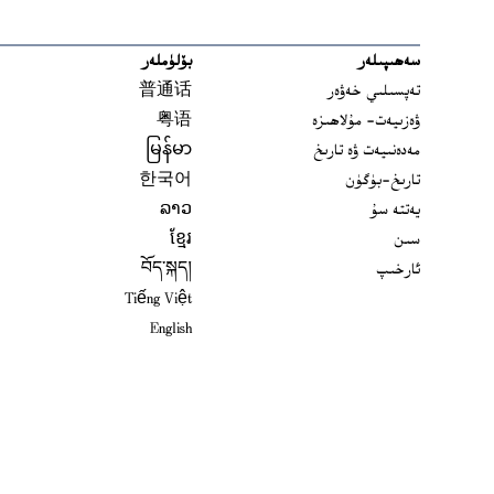
سەھىپىلەر
بۆلۈملەر
تەپسىلىي خەۋەر
普通话
ۋەزىيەت- مۇلاھىزە
粤语
مەدەنىيەت ۋە تارىخ
မြန်မာ
تارىخ-بۈگۈن
한국어
يەتتە سۇ
ລາວ
سىن
ខ្មែរ
ئارخىپ
བོད་སྐད།
Tiếng Việt
English