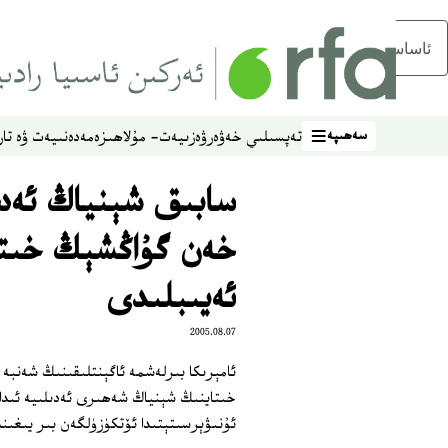
ئاساسلىق مەزمۇنغا ئاتلاڭ
سەھىپە
تەپسىلىي خەۋەر
ۋەزىيەت- مۇلاھىزە
مەدەنىيەت ۋە تار
سەھىپە
سابىق شېنياڭ ئەدى
خەن گۇاڭشېڭ خىتا
ئەيىبلىدى
2005.08.07
ئامېرىكا بىرلەشمە ئاگېنتلىقىنىڭ شەنبە 
خىتاينىڭ شېنياڭ شەھىرى ئەدىلىيە ئىدا
ئۇنىۋېرسىتېتىدا ئۆتكۈزۈلگەن بىر يىغىن