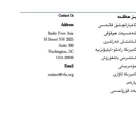
Contact Us
ىز ھەققىدە
Ope
اخباراتچىلىق قائىدىسى
Address
Open
ەخسىيەت ھوقۇقى
Radio Free Asia
2025 M Street NW
Op
ىشلىتىش شەرتلىرى
Suite 300
Opens
امېرىكا رادىئو-تېلېۋىزىيە
Washington, DC
ىشلىرىنى باشقۇرۇش
20036 USA
Opens in new window
ۇدىرىيىتى
Email
Opens in new window
امېرىكا ئاۋازى
contact@rfa.org
اردەم
ەت قۇرۇلمىسى