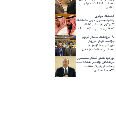
مەسىلىسىگە ئائىت تەلەپلىرىنى
سۇندى
كىشىلىك ھوقۇق
پائالىيەتچىلىرى: «بىن سالماننىڭ
لاگېرلارنى قوللىشى ئۇنىڭ
ئەخلاقىي ۋە دىنىي سالاھىيىتىگە
خىلاپ»
«7-نۆۋەتلىك خەلقئارا ئۆلۈم
جازاسىغا قارشى تۇرۇش
قۇرۇلتىيى» دا ئۇيغۇرلار
مەسىلىسى دىققەت قوزغىدى
تۈركىيە تاشقى ئىشلار مىنىستىرى
بىرلەشكەن دۆلەتلەر تەشكىلاتىنىڭ
يىغىنىدا ئۇيغۇرلار ھەققىدە
ئالاھىدە توختالدى