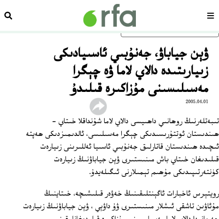
سەھىپە
ئىزد
ئاساسلىق مەزمۇنغا ئاتلاڭ
ۋېن جياباۋ، جەنۇبىي ئاسىيادىكى
زىيارىتىدە دالاي لاما ۋە چېگرا
مەسىلىسىنى مۇزاكىرە قىلىدۇ
2005.04.01
تىبەتلەرنىڭ روھانىي داھىيسى دالاي لاما شۇنداقلا خىتاي -
ھىندىستان ئوتتۇرىسىدىكى چېگرا مەسىلىسى، ئالدىمىزدىكى ھەپتە
ئىچىدە ھىندىستان قاتارلىق جەنۇبىي ئاسىيا ئەللىرىنى زىيارەت
قىلىدىغان خىتاي باش مىنىستىرى ۋېن جياباۋنىڭ زىيارەت
كۈنتەرتىپىدىكى مۇھىم تېمىلارنى ئىگىلەيدۇ.
رويتېرس ئاخبارات ئاگېنتلىقىنىڭ خەۋەر قىلىشىچە، خىتاينىڭ
مۇئاۋىن تاشقى ئىشلار مىنىستىرى ۋۇ داۋېي ، ۋېن جياباۋنىڭ زىيارەت