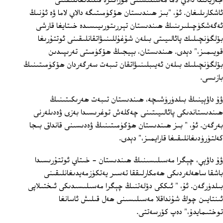
جەريانىدا دالاي لاما مەسىلىسىنى مۇزاكىرە قىلىدىغانلىقىنى
ئاشكارىلىغان. ئۇ، "بىز ھىندىستان ھۆكۈمىتىگە دالاي لاما ۋە ئۇنىڭ
ئەگەشكۈچىلىرىنىڭ ھىندىستان تېررىتورىيىسىدە خىتايغا قارشى
بۆلگۈنچىلىك پائالىيىتى بىلەن شۇغۇللىنىۋاتقانلىقىنى ئوتتۇرىغا
قويىمىز،" دېدى. ھىندىستان، بېيجىڭ ھۆكۈمىتى تەرىپىدىن
بۆلگۈنچىلىك بىلەن ئەيىبلىنىۋاتقان تىبەت سەرگەردان ھۆكۈمىتىنىڭ
بازىسى.
ۋۇ داۋېينىڭ بىلدۈرۈشىچە، ھىندىستان تىبەت ھەرىكىتىنىڭ
ھىندىستاندىكى پائالىيىتىنى چەكلەش توغرىسىدا بەزى ۋەدىلەرنى
بەرگەن. ئۇ، " بىز ھىندىستان ھۆكۈمىتىنىڭ ۋەدىسىنى قانداق بىجا
كەلتۈرۈدىغانلىقىغا قارايمىز،" دېدى.
ۋۇ داۋېي، چېگرا مەسىلىسىنىڭ ھىندىستان - خىتاي ئوتتۇرىسىدا
باشقا ساھەلەردىكى ھەمكارلىققا تەسىر يەتكۈزمەيدىغانلىقىنى
بىلدۈرگەن. ئۇ، " ئىككى دۆلەتنىڭ چېگرا مەسىلىسىدىكى ئىختىلاپى
ئىنتايىن چوڭ شۇنداقلا مەسىلىسىنى ھەل قىلىش ئاسانغا
توختىمايدۇ،" دەپ كۆرسەتتى.