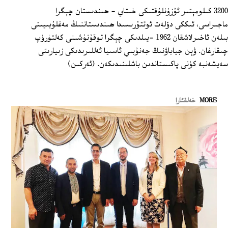
3200 كىلومېتىر ئۇزۇنلۇقتىكى خىتاي - ھىندىستان چېگرا
ماجىراسى، ئىككى دۆلەت ئوتتۇرىسىدا ھىندىستاننىڭ مەغلۇبىيىتى
بىلەن ئاخىرلاشقان 1962 -يىلدىكى چېگرا توقۇنۇشىنى كەلتۈرۈپ
چىقارغان. ۋېن جياباۋنىڭ جەنۇبىي ئاسىيا ئەللىرىدىكى زىيارىتى
سەيشەنبە كۈنى پاكىستاندىن باشلىنىدىكەن. (ئەركىن)
MORE
خەلقئارا