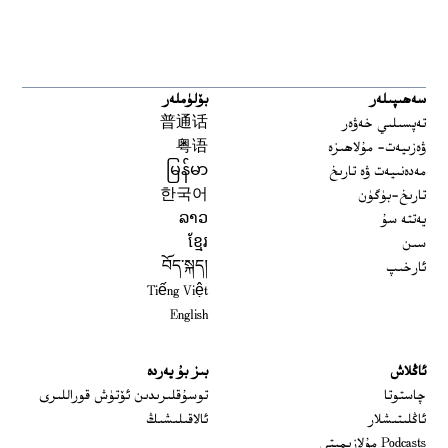
سەھىپىلەر
بۆلۈملەر
تەپسىلىي خەۋەر
普通话
ۋەزىيەت- مۇلاھىزە
粤语
مەدەنىيەت ۋە تارىخ
မြန်မာ
تارىخ-بۈگۈن
한국어
يەتتە سۇ
ລາວ
سىن
ខ្មែរ
ئارخىپ
བོད་སྐད།
Tiếng Việt
English
ئاڭلاش
بىز بۇ يەردە
 window
چاستوتا
توسۇقلىرىدىن ئۆتۈش قوراللىرى
ئاڭلىتىشلار
ئالاقىلىشىڭ
Podcasts مۇلازىمىتى