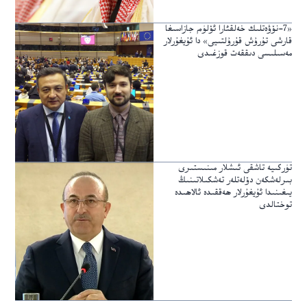
«7-نۆۋەتلىك خەلقئارا ئۆلۈم جازاسىغا
قارشى تۇرۇش قۇرۇلتىيى» دا ئۇيغۇرلار
مەسىلىسى دىققەت قوزغىدى
تۈركىيە تاشقى ئىشلار مىنىستىرى
بىرلەشكەن دۆلەتلەر تەشكىلاتىنىڭ
يىغىنىدا ئۇيغۇرلار ھەققىدە ئالاھىدە
توختالدى