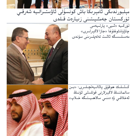
مېلبورندىكى ئامېرىكا باش كونسۇلى ئاۋستىرالىيە شەرقىي
تۈركسىتان جەمئىيىتىنى زىيارەت قىلدى
تۈركىيە «ئىيى» پارتىيەسى
چاۋۇشئوغلۇغا «جازا لاگېرلىرى»
مەسىلىسىگە ئائىت تەلەپلىرىنى سۇندى
كىشىلىك ھوقۇق پائالىيەتچىلىرى: «بىن
سالماننىڭ لاگېرلارنى قوللىشى ئۇنىڭ
ئەخلاقىي ۋە دىنىي سالاھىيىتىگە خىلاپ»