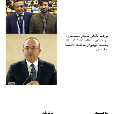
تۈركىيە تاشقى ئىشلار مىنىستىرى
بىرلەشكەن دۆلەتلەر تەشكىلاتىنىڭ
يىغىنىدا ئۇيغۇرلار ھەققىدە ئالاھىدە
توختالدى
سەھىپىلەر
بۆلۈملەر