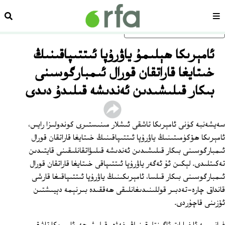
سەھىپە
ئىزد
ئاساسلىق مەزمۇنغا ئاتلاڭ
ئامېرىكا ھېلىمۇ ياۋرۇپا ئىتتىپاقىنىڭ
خىتايغا قاراتقان قورال ئىمبارگوسىنى
بىكار قىلىشىدىن ئەندىشە قىلىدۇ دىدى
سەيشەنبە كۈنى ئامېرىكا تاشقى ئىشلار مىنىستىرى كوندولىزا رايس،
ئامېرىكا ھۆكۈمىتىنىڭ ياۋرۇپا ئىتتىپاقىنىڭ خىتايغا قاراتقان قورال
ئىمبارگوسىنى بىكار قىلىشىدىن ئەندىشە قىلىۋاتقانلىقىنى قايتىدىن
تەكىتلىدى. لېكىن ئۇ ئەگەر ياۋرۇپا ئىتتىپاقى خىتايغا قاراتقان قورال
ئىمبارگوسىنى بىكار قىلسا، ئامېرىكىنىڭ ياۋرۇپا ئىتتىپاقىغا قارشى
قانداق چارە-تەدبىر قوللىنىدىغانلىقى ھەققىدە بىرنېمە دېيىشتىن
ئۆزىنى قاچۇردى.