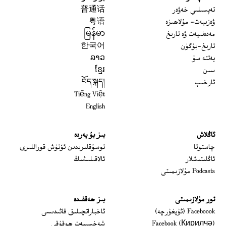
تەپسىلىي خەۋەر
普通话
ۋەزىيەت- مۇلاھىزە
粤语
مەدەنىيەت ۋە تارىخ
မြန်မာ
تارىخ-بۈگۈن
한국어
يەتتە سۇ
ລາວ
سىن
ខ្មែរ
ئارخىپ
བོད་སྐད།
Tiếng Việt
English
ئاڭلاش
بىز بۇ يەردە
 window
چاستوتا
توسۇقلىرىدىن ئۆتۈش قوراللىرى
ئاڭلىتىشلار
ئالاقىلىشىڭ
Podcasts مۇلازىمىتى
تور مۇلازىمىتى
بىز ھەققىدە
Opens in new window
Faceboook (ئۇيغۇرچە)
ئاخباراتچىلىق قائىدىسى
Opens in new window
Facebook (Кирилчә)
شەخسىيەت ھوقۇقى