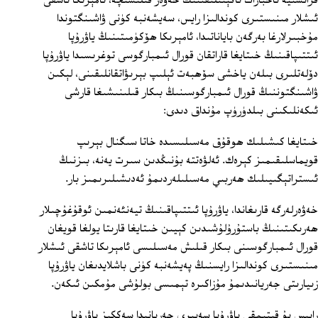
فرانسىيە ئاخبارات ئاگېنتلىقىنىڭ خەۋەر قىلىشىچە، ئامېرىكا تاشقى
ئىشلار مىنىستىرى كوندالىزا رايس، سەيشەنبە كۈنى ۋاشىنگتوندا
مۇخبىرلارغا بەرگەن باياناتىدا، ئامېرىكا ھۆكۈمىتىنىڭ ياۋرۇپا
ئىتتىپاقىنىڭ خىتايغا قاراتقان قورال ئىمبارگوسى توغرىسىدا ياۋرۇپا
دۆلەتلىرى بىلەن ياخشى سۆھبەت ئېلىپ بېرىۋاتقانلىقىنى، لېكىن
ۋاشىنگتوننىڭ قورال ئىمبارگوسىنىڭ بىكار قىلىنىشىغا قارشى
ئىكەنلىكىنى بىلدۈرۈپ مۇنداق دىدى:
خىتايغا كىشىلىك ھوقۇق مەسىلىسىدە خاتا سىگنال بېرىپ
قويماسلىقىمىز كېرەك. ئەلۋەتتە بۇنىڭدىن سىرت يەنە، بىزنىڭ
ئىستراتېگىيىلىك ھەربىي مەسىلىلەردىمۇ ئەدىشىلىرىمىز بار.
خەۋەرلەرگە قارىغاندا، ياۋرۇپا ئىتتىپاقىنىڭ تيەنئەنمىن ئوقۇغۇچىلار
ھەرىكىتىنىڭ باستۇرۇلۇشىدىن كېيىن خىتايغا قارىتا يولغا قويغان
قورال ئىمبارگوسىنى بىكار قىلىش مەسىلىسى ئامېرىكا تاشقى ئىشلار
مىنىستىرى كوندالىزا رايسنىڭ پەيشەنبە كۈنى باشلايدىغان ياۋرۇپا
زىيارىتى جەريانىدىمۇ مۇزاكىرە تېمىسى بولۇشى مۇمكىن ئىكەن.
رايىس بۇ قېتىمقى ياۋرۇپا سەپىرى جەريانىدا سەككىز ياۋرۇپا