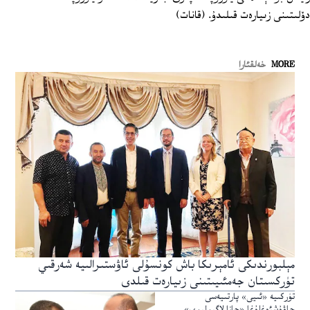
دۆلىتىنى زىيارەت قىلىدۇ. (قانات)
MORE
خەلقئارا
مېلبورندىكى ئامېرىكا باش كونسۇلى ئاۋستىرالىيە شەرقىي
تۈركسىتان جەمئىيىتىنى زىيارەت قىلدى
تۈركىيە «ئىيى» پارتىيەسى
چاۋۇشئوغلۇغا «جازا لاگېرلىرى»