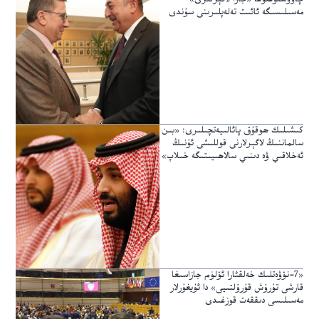
مەسىلىسىگە ئائىت تەلەپلىرىنى سۇندى
كىشىلىك ھوقۇق پائالىيەتچىلىرى: «بىن
سالماننىڭ لاگېرلارنى قوللىشى ئۇنىڭ
ئەخلاقىي ۋە دىنىي سالاھىيىتىگە خىلاپ»
«7-نۆۋەتلىك خەلقئارا ئۆلۈم جازاسىغا
قارشى تۇرۇش قۇرۇلتىيى» دا ئۇيغۇرلار
مەسىلىسى دىققەت قوزغىدى