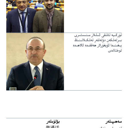
تۈركىيە تاشقى ئىشلار مىنىستىرى
بىرلەشكەن دۆلەتلەر تەشكىلاتىنىڭ
يىغىنىدا ئۇيغۇرلار ھەققىدە ئالاھىدە
توختالدى
سەھىپىلەر
بۆلۈملەر