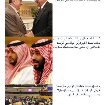
كىشىلىك ھوقۇق پائالىيەتچىلىرى: «بىن
سالماننىڭ لاگېرلارنى قوللىشى ئۇنىڭ
ئەخلاقىي ۋە دىنىي سالاھىيىتىگە خىلاپ»
«7-نۆۋەتلىك خەلقئارا ئۆلۈم جازاسىغا
قارشى تۇرۇش قۇرۇلتىيى» دا ئۇيغۇرلار
مەسىلىسى دىققەت قوزغىدى