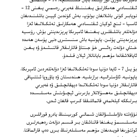
ئامېرىكا ئاۋازى تور بېتىدە بايان قىلىنىشىچە، 14 ‏- قېتىملىق
ئىقتىسادىي ھەمكارلىق يىغىنىنىڭ غەيرىي رەسمىي يىغىنى 12 ‏-
نويابىر كۈنى باشلانغان بولۇپ، بەش كۈندىن كېيىن باشلىنىدىغان
ئاسىيا ‏- تىنچ ئوكيان ئىقتىسادىي ھەمكارلىق تەشكىلاتىغا ئەزا
دۆلەتلەر باشلىقلىرى يىغىنىغا ئامېرىكا پرېزىدېنتى بۇش، رۇسىيە
پرېزىدېنتى پۇتىن، ياپونىيە باش مىنىستىرى ەنيى پۇسەن ھەمدە
خىتاي دۆلەت رەئىسى خۇ جىنتاۋ قاتارلىقلار قاتنىشىدۇ ۋە يىغىن
ئاياقلاشقاندا مۇھىم باياناتلار ئېلان قىلىدۇ.
بۇ يىل 7 ‏- ئايدا دۇنيا سودا تەشكىلاتىغا ئەزا دۆلەتلەردىن ئامېرىكا،
ياپونىيە، ئاۋسترالىيە، برازىلىيە، ھىندىستان ۋە ياۋروپا ئىتتىپاقى
قاتارلىقلار دۇنيا سودا تەشكىلاتىدا دېھقانچىلىق ۋە غەيرىي
دېھقانچىلىق مەھسۇلاتلار بازىرىنى ئېچىۋىتىش مەسىلىسىدە
بىرلىككە كېلەلمەي قاتماللىققا كىرىپ قالغان ئىدى.
نۆۋەتتە داۋاملىشىۋاتقان شىمالىي كورىيىنىڭ يادرو قوراللىرى
مەسىلىسىمۇ يىغىنغا قاتناشقان بىر قىسىم دۆلەت رەھبەرلىرى
ئوتتۇرىغا قويىدىغان مۇھىم مەسىلىلەرنىڭ بىرى دەپ قارالماقتا.