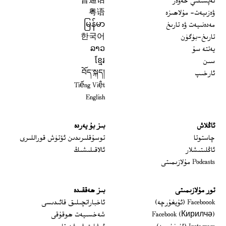
تەپسىلىي خەۋەر
普通话
ۋەزىيەت- مۇلاھىزە
粤语
مەدەنىيەت ۋە تارىخ
မြန်မာ
تارىخ-بۈگۈن
한국어
يەتتە سۇ
ລາວ
سىن
ខ្មែរ
ئارخىپ
བོད་སྐད།
Tiếng Việt
English
ئاڭلاش
بىز بۇ يەردە
 window
چاستوتا
توسۇقلىرىدىن ئۆتۈش قوراللىرى
ئاڭلىتىشلار
ئالاقىلىشىڭ
Podcasts مۇلازىمىتى
تور مۇلازىمىتى
بىز ھەققىدە
Opens in new window
Faceboook (ئۇيغۇرچە)
ئاخباراتچىلىق قائىدىسى
Opens in new window
Facebook (Кирилчә)
شەخسىيەت ھوقۇقى