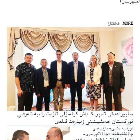
(مېھرىبان)
MORE
خەلقئارا
مېلبورندىكى ئامېرىكا باش كونسۇلى ئاۋستىرالىيە شەرقىي
تۈركسىتان جەمئىيىتىنى زىيارەت قىلدى
تۈركىيە «ئىيى» پارتىيەسى
چاۋۇشئوغلۇغا «جازا لاگېرلىرى»
مەسىلىسىگە ئائىت تەلەپلىرىنى سۇندى