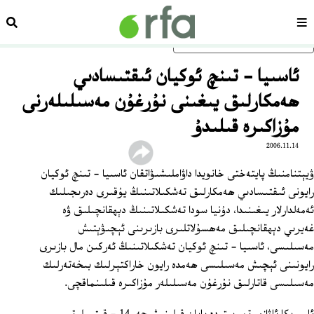
سەھىپە
ئىزد
ئاساسلىق مەزمۇنغا ئاتلاڭ
ئاسىيا ‏- تىنچ ئوكيان ئىقتىسادىي
ھەمكارلىق يىغىنى نۇرغۇن مەسىلىلەرنى
مۇزاكىرە قىلىدۇ
2006.11.14
ۋيېتنامنىڭ پايتەختى خانويدا داۋاملىشىۋاتقان ئاسىيا ‏- تىنچ ئوكيان
رايونى ئىقتىسادىي ھەمكارلىق تەشكىلاتىنىڭ يۇقىرى دەرىجىلىك
ئەمەلدارلار يىغىنىدا، دۇنيا سودا تەشكىلاتىنىڭ دېھقانچىلىق ۋە
غەيرىي دېھقانچىلىق مەھسۇلاتلىرى بازىرىنى ئېچىۋېتىش
مەسىلىسى، ئاسىيا ‏- تىنچ ئوكيان تەشكىلاتىنىڭ ئەركىن مال بازىرى
رايونىنى ئېچىش مەسىلىسى ھەمدە رايون خاراكتېرلىك بىخەتەرلىك
مەسىلىسى قاتارلىق نۇرغۇن مەسىلىلەر مۇزاكىرە قىلىنماقچى.