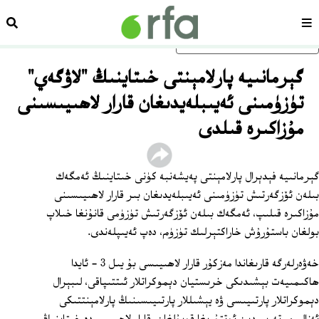
سەھىپە
ئىزد
ئاساسلىق مەزمۇنغا ئاتلاڭ
گېرمانىيە پارلامېنتى خىتاينىڭ "لاۋگەي"
تۈزۈمىنى ئەيىبلەيدىغان قارار لاھىيىسىنى
مۇزاكىرە قىلدى
گېرمانىيە فېدېرال پارلامېنتى پەيشەنبە كۈنى خىتاينىڭ ئەمگەك
بىلەن ئۆزگەرتىش تۈزۈمىنى ئەيىبلەيدىغان بىر قارار لاھىيىسىنى
مۇزاكىرە قىلىپ، ئەمگەك بىلەن ئۆزگەرتىش تۈزۈمى قانۇنغا خىلاپ
بولغان باستۇرۇش خاراكتېرلىك تۈزۈم، دەپ ئەيىپلەندى.
خەۋەرلەرگە قارىغاندا مەزكۇر قارار لاھىيىسى بۇ يىل 3 - ئايدا
ھاكىمىيەت بېشىدىكى خرىستيان دېموكراتلار ئىتتىپاقى، لىبېرال
دېموكراتلار پارتىيىسى ۋە يېشىللار پارتىيىسىنىڭ پارلامېنتتىكى