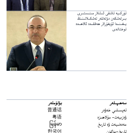
تۈركىيە تاشقى ئىشلار مىنىستىرى
بىرلەشكەن دۆلەتلەر تەشكىلاتىنىڭ
يىغىنىدا ئۇيغۇرلار ھەققىدە ئالاھىدە
توختالدى
سەھىپىلەر
بۆلۈملەر
تەپسىلىي خەۋەر
普通话
ۋەزىيەت- مۇلاھىزە
粤语
مەدەنىيەت ۋە تارىخ
မြန်မာ
تارىخ-بۈگۈن
한국어