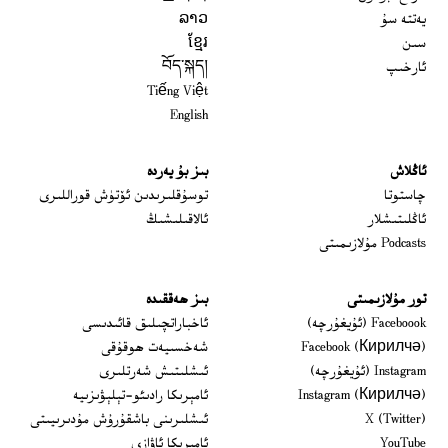
يەتتە سۇ
ລາວ
سىن
ខ្មែរ
ئارخىپ
བོད་སྐད།
Tiếng Việt
English
ئاڭلاش
بىز بۇ يەردە
 window
چاستوتا
توسۇقلىرىدىن ئۆتۈش قوراللىرى
ئاڭلىتىشلار
ئالاقىلىشىڭ
Podcasts مۇلازىمىتى
تور مۇلازىمىتى
بىز ھەققىدە
Opens in new window
Faceboook (ئۇيغۇرچە)
ئاخباراتچىلىق قائىدىسى
Opens in new window
Facebook (Кирилчә)
شەخسىيەت ھوقۇقى
Opens in new window
Instagram (ئۇيغۇرچە)
ئىشلىتىش شەرتلىرى
Opens in new window
Instagram (Кирилчә)
ئامېرىكا رادىئو-تېلېۋىزىيە
window
Opens in new window
X (Twitter)
ئىشلىرىنى باشقۇرۇش مۇدىرىيىتى
Opens in new window
Opens in new window
YouTube
ئامېرىكا ئاۋازى