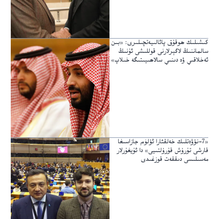
كىشىلىك ھوقۇق پائالىيەتچىلىرى: «بىن
سالماننىڭ لاگېرلارنى قوللىشى ئۇنىڭ
ئەخلاقىي ۋە دىنىي سالاھىيىتىگە خىلاپ»
«7-نۆۋەتلىك خەلقئارا ئۆلۈم جازاسىغا
قارشى تۇرۇش قۇرۇلتىيى» دا ئۇيغۇرلار
مەسىلىسى دىققەت قوزغىدى