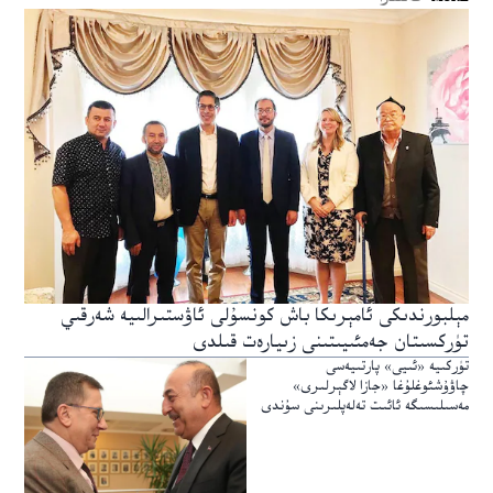
مېلبورندىكى ئامېرىكا باش كونسۇلى ئاۋستىرالىيە شەرقىي
تۈركسىتان جەمئىيىتىنى زىيارەت قىلدى
تۈركىيە «ئىيى» پارتىيەسى
چاۋۇشئوغلۇغا «جازا لاگېرلىرى»
مەسىلىسىگە ئائىت تەلەپلىرىنى سۇندى