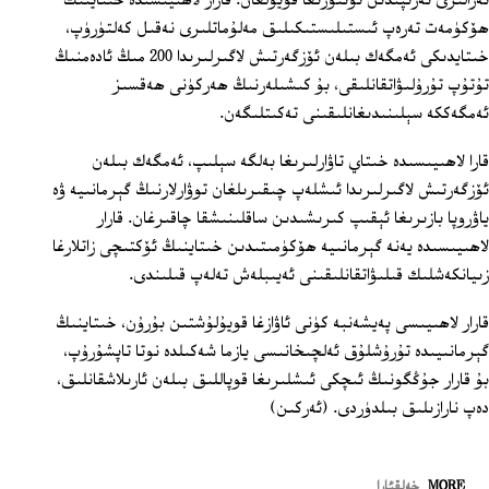
ئەزالىرى تەرىپىدىن ئوتتۇرىغا قويۇلغان. قارار لاھىيىسىدە خىتاينىڭ
ھۆكۈمەت تەرەپ ئىستىلىستىكىلىق مەلۇماتلىرى نەقىل كەلتۈرۈپ،
خىتايدىكى ئەمگەك بىلەن ئۆزگەرتىش لاگىرلىرىدا 200 مىڭ ئادەمنىڭ
تۇتۇپ تۇرۇلىۋاتقانلىقى، بۇ كىشىلەرنىڭ ھەركۈنى ھەقسىز
ئەمگەككە سېلىنىدىغانلىقىنى تەكىتلىگەن.
قارا لاھىيىسىدە خىتاي تاۋارلىرىغا بەلگە سېلىپ، ئەمگەك بىلەن
ئۆزگەرتىش لاگىرلىرىدا ئىشلەپ چىقىرىلغان توۋارلارنىڭ گېرمانىيە ۋە
ياۋروپا بازىرىغا ئېقىپ كىرىشىدىن ساقلىنىشقا چاقىرغان. قارار
لاھىيىسىدە يەنە گېرمانىيە ھۆكۈمىتىدىن خىتاينىڭ ئۆكتىچى زاتلارغا
زىيانكەشلىك قىلىۋاتقانلىقىنى ئەيىبلەش تەلەپ قىلىندى.
قارار لاھىيىسى پەيشەنبە كۈنى ئاۋازغا قويۇلۇشتىن بۇرۇن، خىتاينىڭ
گېرمانىيىدە تۇرۇشلۇق ئەلچىخانىسى يازما شەكىلدە نوتا تاپشۇرۇپ،
بۇ قارار جۇڭگونىڭ ئىچكى ئىشلىرىغا قوپاللىق بىلەن ئارىلاشقانلىق،
دەپ نارازىلىق بىلدۈردى. (ئەركىن)
MORE
خەلقئارا