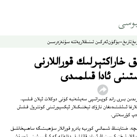
ىخ
تارىخ-بۈگۈن
ئەركىن تىنىقلار
يەتتە سۇ
نەزەر
سىن
 خاراكتېرلىك قوراللارنى
تىنى ئادا قىلمىدى
ىدىن بىرى راند كوپىراتىپى سەيشەنبە كۈنى دوكلات ئېلان قىلىپ،
لارغا ئىشلىتىدىغان نازۇك تېخنىكىلار ئېكسپورتىنى كونترول قىلىش
دەپ كۆرسەتتى.
شىچە، خىتاينىڭ شىمالىي كورىيە يادرو قوراللار سۆھبىتىگە ساھىپخانلىق
 قوراللار تېخنىكىسىنىڭ ئىران قاتارلىق دۆلەتلەرگە كېڭىيىشىنى توسۇش