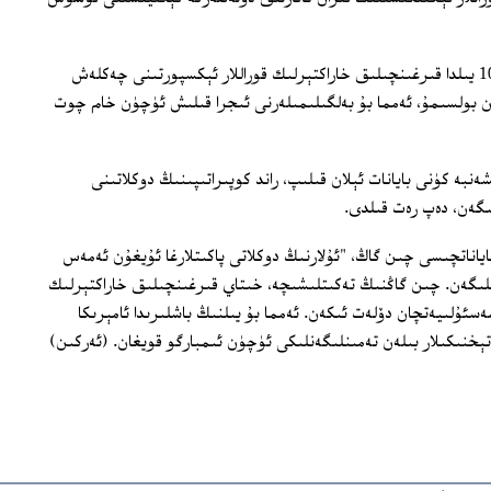
راند كوپىراتىپى، خىتايلارنىڭ ئۆتكەنكى 10 يىلدا قىرغىنچىلىق خاراكتېرلىك قوراللار ئېكسپورتىنى چەكلەش
ن بولسىمۇ، ئەمما بۇ بەلگىلىمىلەرنى ئىجرا قىلىش ئۈچۈن خام چوت
بە كۈنى بايانات ئېلان قىلىپ، راند كوپىراتىپىنىڭ دوكلاتىنى
گەن، دەپ رەت قىلدى.
ياناتچىسى چىن گاڭ، "ئۇلارنىڭ دوكلاتى پاكىتلارغا ئۇيغۇن ئەمەس
بلىگەن. چىن گاڭنىڭ تەكىتلىشىچە، خىتاي قىرغىنچىلىق خاراكتېرلىك
سئۇلىيەتچان دۆلەت ئىكەن. ئەمما بۇ يىلنىڭ باشلىرىدا ئامېرىكا