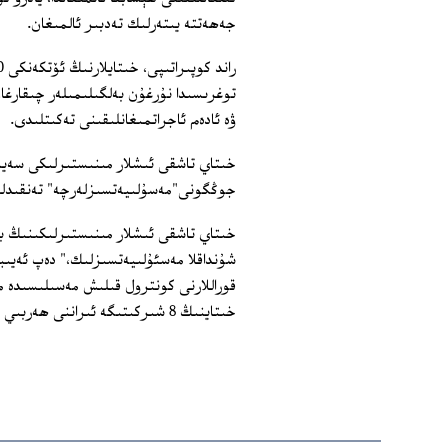
جەھەتتە يىتەرلىك تەدبىر ئالمىغان.
توغرىسىدا نۇرغۇن بەلگىلىمىلەر چىقارغا
ۋە ئادەم ئاجراتمىغانلىقىنى تەكىتلىدى.
خىتاي تاشقى ئىشلار مىنىستىرلىكى سەيشەن
جوڭگونى"مەسۇلىيەتسىزلەرچە" تەنقىدلى
خىتاي تاشقى ئىشلار مىنىستىرلىكىنىڭ با
شۇنداقلا مەسئۇلىيەتسىزلىك،" دەپ ئەيى
قوراللارنى كونترول قىلىش مەسىلىسىدە مە
خىتاينىڭ 8 شىركىتىگە ئىراننى ھەربىي تېخنىكىلار بىلەن تەمىنلىگەنلىكى ئۈچۈن ئىمبارگو قويغان. (ئەركىن)