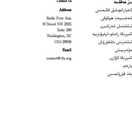
Contact Us
ىز ھەققىدە
Ope
اخباراتچىلىق قائىدىسى
Address
Open
ەخسىيەت ھوقۇقى
Radio Free Asia
2025 M Street NW
Op
ىشلىتىش شەرتلىرى
Suite 300
Opens
امېرىكا رادىئو-تېلېۋىزىيە
Washington, DC
ىشلىرىنى باشقۇرۇش
20036 USA
Opens in new window
ۇدىرىيىتى
Email
Opens in new window
امېرىكا ئاۋازى
contact@rfa.org
اردەم
ەت قۇرۇلمىسى