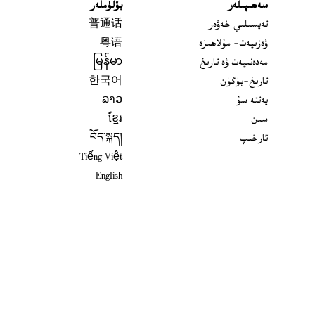
سەھىپىلەر
بۆلۈملەر
تەپسىلىي خەۋەر
普通话
ۋەزىيەت- مۇلاھىزە
粤语
مەدەنىيەت ۋە تارىخ
မြန်မာ
تارىخ-بۈگۈن
한국어
يەتتە سۇ
ລາວ
سىن
ខ្មែរ
ئارخىپ
བོད་སྐད།
Tiếng Việt
English