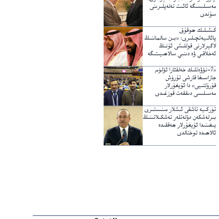
مەسىلىسىگە ئائىت تەلەپلىرىنى
سۇندى
كىشىلىك ھوقۇق
پائالىيەتچىلىرى: «بىن سالماننىڭ
لاگېرلارنى قوللىشى ئۇنىڭ
ئەخلاقىي ۋە دىنىي سالاھىيىتىگە
خىلاپ»
«7-نۆۋەتلىك خەلقئارا ئۆلۈم
جازاسىغا قارشى تۇرۇش
قۇرۇلتىيى» دا ئۇيغۇرلار
مەسىلىسى دىققەت قوزغىدى
تۈركىيە تاشقى ئىشلار مىنىستىرى
بىرلەشكەن دۆلەتلەر تەشكىلاتىنىڭ
يىغىنىدا ئۇيغۇرلار ھەققىدە
ئالاھىدە توختالدى