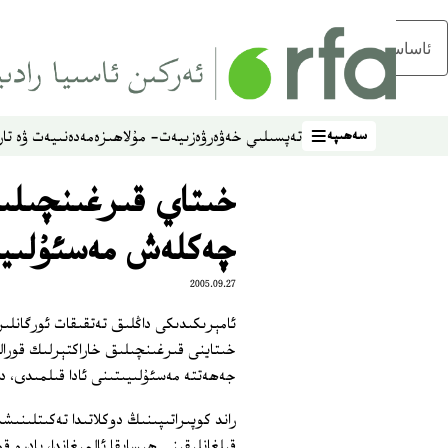
ئاساسلىق مەزمۇنغا ئاتلاڭ
سەھىپە
تەپسىلىي خەۋەر
ۋەزىيەت- مۇلاھىزە
مەدەنىيەت ۋە تار
سەھىپە
خىتاي قىرغىنچىلىق
چەكلەش مەسئۇلىيى
2005.09.27
ئامېرىكىدىكى داڭلىق تەتقىقات ئورگانلىر
خىتاينى قىرغىنچىلىق خاراكتېرلىك قورال
جەھەتتە مەسئۇلىيىتىنى ئادا قىلمىدى، 
راند كوپىراتىپىنىڭ دوكلاتىدا تەكىتلىنى
قىلغانلىقىنى ھېسابقا ئالمىغاندا، يادرو