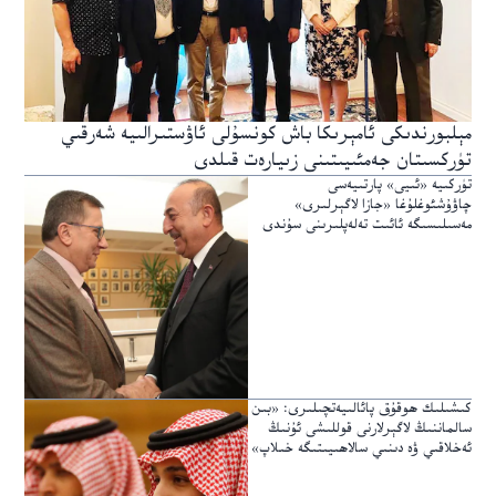
مېلبورندىكى ئامېرىكا باش كونسۇلى ئاۋستىرالىيە شەرقىي
تۈركسىتان جەمئىيىتىنى زىيارەت قىلدى
تۈركىيە «ئىيى» پارتىيەسى
چاۋۇشئوغلۇغا «جازا لاگېرلىرى»
مەسىلىسىگە ئائىت تەلەپلىرىنى سۇندى
كىشىلىك ھوقۇق پائالىيەتچىلىرى: «بىن
سالماننىڭ لاگېرلارنى قوللىشى ئۇنىڭ
ئەخلاقىي ۋە دىنىي سالاھىيىتىگە خىلاپ»