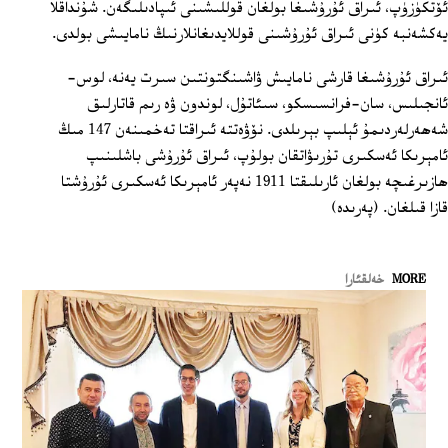
ئۆتكۈزۈپ، ئىراق ئۇرۇشىغا بولغان قوللىشىنى ئىپادىلىگەن. شۇنداقلا
يەكشەنبە كۈنى ئىراق ئۇرۇشىنى قوللايدىغانلارنىڭ نامايىشى بولدى.
ئىراق ئۇرۇشىغا قارشى نامايىش ۋاشىنگتونتىن سىرت يەنە، لوس-
ئانجىلىس، سان-فرانسىسكو، سىئاتۇل، لوندون ۋە رىم قاتارلىق
شەھەرلەردىمۇ ئېلىپ بېرىلدى. نۆۋەتتە ئىراقتا تەخمىنەن 147 مىڭ
ئامېرىكا ئەسكىرى تۇرىۋاتقان بولۇپ، ئىراق ئۇرۇشى باشلىنىپ
ھازىرغىچە بولغان ئارىلىقتا 1911 نەپەر ئامېرىكا ئەسكىرى ئۇرۇشتا
قازا قىلغان. (پەرىدە)
MORE
خەلقئارا