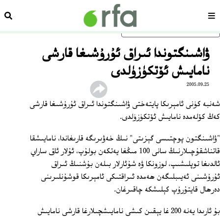
سەھىپە
ئىزد
ئاساسلىق مەزمۇنغا ئاتلاڭ
ۋاشىنگتوندا ئىراق ئۇرۇشىغا قارشى
نامايىش ئۆتكۈزۈلدى
2005.09.25
شەنبە كۈنى ئامېرىكا پايتەختى ۋاشىنگتوندا ئىراق ئۇرۇشىغا قارشى
كەڭ كۆلەمدە نامايىش ئۆتكۈزۈلدى.
"ۋاشىنگتون پوچتىسى گېزىتى" نىڭ خەۋىرىگە قارىغاندا، نامايىشقا
قاتناشقۇچىلارنىڭ سانى 100 مىڭغا يەتكەن بولۇپ، ئۇلار ئاق ساراي
ئالدىغا توپلىشىپ، لوزونكا ۋە شۇئارلار بىلەن بۇشنىڭ ئىراق
ئۇرۇشىنى ئەيىبلىگەن ھەمدە ئىراقتىكى ئامېرىكا قوشۇنلىرىنى
دەرھال قايتۇرۇپ كېلىشكە چاقىرغان.
بۇ ئارىدا يەنە 200 غا يېقىن كىشى نامايىشچىلارغا قارشى نامايىش