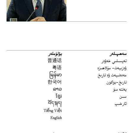
سەھىپىلەر
بۆلۈملەر
تەپسىلىي خەۋەر
普通话
ۋەزىيەت- مۇلاھىزە
粤语
مەدەنىيەت ۋە تارىخ
မြန်မာ
تارىخ-بۈگۈن
한국어
يەتتە سۇ
ລາວ
سىن
ខ្មែរ
ئارخىپ
བོད་སྐད།
Tiếng Việt
English