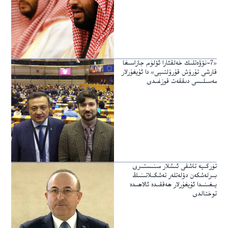
«7-نۆۋەتلىك خەلقئارا ئۆلۈم جازاسىغا
قارشى تۇرۇش قۇرۇلتىيى» دا ئۇيغۇرلار
مەسىلىسى دىققەت قوزغىدى
تۈركىيە تاشقى ئىشلار مىنىستىرى
بىرلەشكەن دۆلەتلەر تەشكىلاتىنىڭ
يىغىنىدا ئۇيغۇرلار ھەققىدە ئالاھىدە
توختالدى