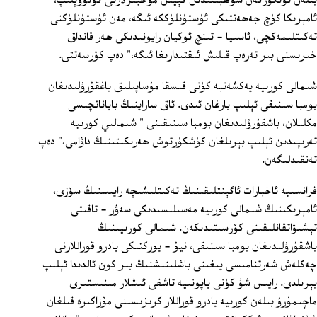
بىلەن ئۆتكۈزگەن سۆھبىتىدىن كېيىن مۇخبىرلارنى كۈتۈۋېلىپ، "
ئامېرىكا كۈچ جەھەتتىكى ئۈستۈنلۈككە ئىگە، مەن ئۈستۈنلۈكنى
تەكىتلىمەكچى، ئاسىيا - تىنچ ئوكيان رايونىدىكى ھەر قانداق
خىرىسنى بىر تەرەپ قىلىش ئىقتىدارىغا ئىگە،" دەپ كۆرسەتتى.
شىمالى كورىيە يەكشەنبە كۈنى قىسقا مۇساپىلىق باغقۇرۇلىدىغان
بومبا سىنىقى ئېلىپ بارغان ئىدى. ئاق ساراينىڭ باياناتچىسى
مكلىلان، باشقۇرۇلىدىغان بومبا سىنىقىنى " شىمالىي كورىيە
تەرىپىدىن ئېلىپ بېرىلغان كۈشكۈرتۈش ھەرىكىتىنىڭ داۋامى،" دەپ
تەنقىدلىگەن.
فرانسىيە ئاخبارات ئاگېنتلىقىنىڭ تەكىتلىشىچە رايىسنىڭ سۆزى،
ئامېرىكىنىڭ شىمالى كورىيە مەسىلىسىدىكى سەۋر - تاقىتى
تېشىۋاتقانلىقىنى كۆرسىتىدىكەن. شىمالى كورىيىنىڭ
باشقۇرۇلىدىغان بومبا سىنىقى، نيۇ - يوركتىكى يادرو قوراللارنى
چەكلەش شەرتنامىسى يىغىنى باشلىنىشنىڭ بىر كۈن ئالدىدا ئېلىپ
بېرىلدى. رايىس شۇ كۈنى ياپونىيە تاشقى ئىشلار مىنىستىرى
ماچىمۇرۇ بىلەن كورىيە يادرو قوراللار كرىزىسىنى مۇزاكىرە قىلغان