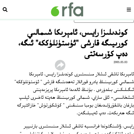
سەھىپە
ئىزد
ئاساسلىق مەزمۇنغا ئاتلاڭ
كوندىلىزا رايىس، ئامېرىكا شىمالىي
كورىيىگە قارشى "ئۈستۈنلۈككە" ئىگە،
دەپ كۆرسەتتى
2005.05.03
ئامېرىكا تاشقى ئىشلار مىنىستىرى كوندىلىزا رايىس، ئامېرىكا
شىمالىي كورىيىنىڭ يادرو قوراللار تەھدىتىگە قارشى " ئۈستۈنلۈككە"
ئىگىلىكىنى بىلدۈردى . بۇنىڭ ئالدىدا ئامېرىكا پرېزىدېنتى
ئىشخانىسى- ئاق ساراي، شىمالى كورىيىنىڭ ھەپتە ئاخىرى ئېلىپ
بارغان باشقۇرۇلىدىغان بومبا سىنىقىنى " كۈشكۈرتۈش" خاراكتېرگە
ئىگە ھەرىكەت، دەپ ئەيىبلىگەن.
رايىس، ۋاشىنگتوندا فرانسىيە تاشقى ئىشلار مىنىستىرى بارنىيېر