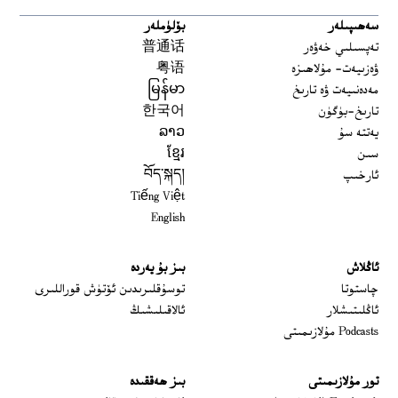
سەھىپىلەر
بۆلۈملەر
تەپسىلىي خەۋەر
普通话
ۋەزىيەت- مۇلاھىزە
粤语
مەدەنىيەت ۋە تارىخ
မြန်မာ
تارىخ-بۈگۈن
한국어
يەتتە سۇ
ລາວ
سىن
ខ្មែរ
ئارخىپ
བོད་སྐད།
Tiếng Việt
English
ئاڭلاش
بىز بۇ يەردە
 window
چاستوتا
توسۇقلىرىدىن ئۆتۈش قوراللىرى
ئاڭلىتىشلار
ئالاقىلىشىڭ
Podcasts مۇلازىمىتى
تور مۇلازىمىتى
بىز ھەققىدە