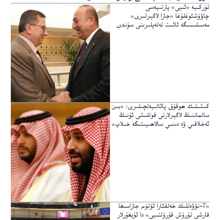
تۈركىيە «ئىيى» پارتىيەسى
چاۋۇشئوغلۇغا «جازا لاگېرلىرى»
مەسىلىسىگە ئائىت تەلەپلىرىنى سۇندى
كىشىلىك ھوقۇق پائالىيەتچىلىرى: «بىن
سالماننىڭ لاگېرلارنى قوللىشى ئۇنىڭ
ئەخلاقىي ۋە دىنىي سالاھىيىتىگە خىلاپ»
«7-نۆۋەتلىك خەلقئارا ئۆلۈم جازاسىغا
قارشى تۇرۇش قۇرۇلتىيى» دا ئۇيغۇرلار