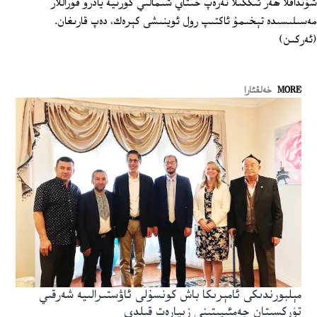
شۇنداقلا ھەر ئىككىلا تەرەپ خىتاي شىمالىي كورىيە يادرو قوراللار
مەسىلىسىدە تېخىمۇ ئاكتىپ رول ئوينىشى كېرەك، دەپ قارىغان.
(ئەركىن)
MORE
خەلقئارا
مېلبورندىكى ئامېرىكا باش كونسۇلى ئاۋستىرالىيە شەرقىي
تۈركسىتان جەمئىيىتىنى زىيارەت قىلدى