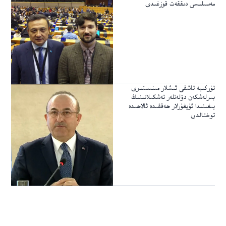
مەسىلىسى دىققەت قوزغىدى
تۈركىيە تاشقى ئىشلار مىنىستىرى
بىرلەشكەن دۆلەتلەر تەشكىلاتىنىڭ
يىغىنىدا ئۇيغۇرلار ھەققىدە ئالاھىدە
توختالدى