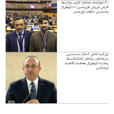
«7-نۆۋەتلىك خەلقئارا ئۆلۈم جازاسىغا
قارشى تۇرۇش قۇرۇلتىيى» دا ئۇيغۇرلار
مەسىلىسى دىققەت قوزغىدى
تۈركىيە تاشقى ئىشلار مىنىستىرى
بىرلەشكەن دۆلەتلەر تەشكىلاتىنىڭ
يىغىنىدا ئۇيغۇرلار ھەققىدە ئالاھىدە
توختالدى