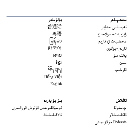
سەھىپىلەر
بۆلۈملەر
تەپسىلىي خەۋەر
普通话
ۋەزىيەت- مۇلاھىزە
粤语
مەدەنىيەت ۋە تارىخ
မြန်မာ
تارىخ-بۈگۈن
한국어
يەتتە سۇ
ລາວ
سىن
ខ្មែរ
ئارخىپ
བོད་སྐད།
Tiếng Việt
English
ئاڭلاش
بىز بۇ يەردە
 window
چاستوتا
توسۇقلىرىدىن ئۆتۈش قوراللىرى
ئاڭلىتىشلار
ئالاقىلىشىڭ
Podcasts مۇلازىمىتى