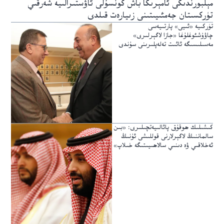
مېلبورندىكى ئامېرىكا باش كونسۇلى ئاۋستىرالىيە شەرقىي
تۈركسىتان جەمئىيىتىنى زىيارەت قىلدى
تۈركىيە «ئىيى» پارتىيەسى
چاۋۇشئوغلۇغا «جازا لاگېرلىرى»
مەسىلىسىگە ئائىت تەلەپلىرىنى سۇندى
كىشىلىك ھوقۇق پائالىيەتچىلىرى: «بىن
سالماننىڭ لاگېرلارنى قوللىشى ئۇنىڭ
ئەخلاقىي ۋە دىنىي سالاھىيىتىگە خىلاپ»