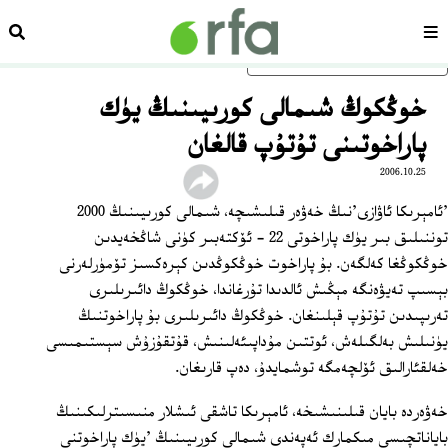
سەھىپە
ئىزد
ئاساسلىق مەزمۇنغا ئاتلاڭ
خوڭكوڭ شىمالى كورىيىنىڭ يۈك
پاراخوتىنى تۇتۇپ قالغان
2006.10.25
'ئامېرىكا ئاۋازى'نىڭ خەۋەر قىلىشىچە، شىمالى كورىيىنىڭ 2000
توننىلىق بىر يۈك پاراخوتى 22 ‏- ئۆكتەبىر كۈنى شاڭخەيدىن
خوڭكوڭغا كەلگەن. بۇ پاراخوت خوڭكوڭدىن كېرەكسىز تۆمۈرلەرنى
بېسىپ تەيۋەنگە مېڭىش ئالدىدا تۇرغاندا، خوڭكوڭ دائىرىلىرى
تەرىپىدىن تۇتۇپ قېلىنغان. خوڭكوڭ دائىرىلىرى بۇ پاراخوتنىڭ
يۈنىلىش بەلگىلەش، ئوتتىن مۇداپىئەلىنىش، قۇتقۇزۇش سېستىمىسى
خەلقئارالىق ئۆلچەمگە توشمايدۇ، دەپ قارىغان.
خەۋەردە بايان قىلىنىشىخە، ئامېرىكا تاشقى ئىشلار منىسىترلىكىنىڭ
باياناتچىسى مىكمارك ئەپەندى شىمالى كورىيىنىڭ 'يۈك پاراخوتنى