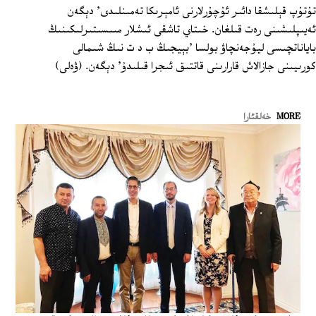
تۇتۇپ قېلىشقا دائىر ئۇچۇرلارنى ئامېرىكا تەمىنلىدى' دېگەن
ئەيىپلىشىنى رەت قىلغان. خىتاي تاشقى ئىشلار مىىسىتىرلىكىنىڭ
باياناتچىسى ليۇجەنچاۋ بولسا 'بېيجىڭ ب د ت نىڭ شىمالى
كورىيىنى جازالاش قارارىنى قاتتىق ئىجرا قىلىدۇ' دېگەن. (ۋەلى)
MORE
خەلقئارا