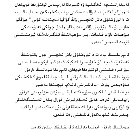
ئەسكەرتىشىچە، ئەنگىلىيە ۋە ئامېرىكا تەرىپىدىن ئوتتۇرىغا قويۇلغان
ئىمبارگو تەكلىپىنىڭ ۋاقىت سائىتى يېتىپ كەلمىگەن. خىتاينىڭ ب د
ت دا تۇرۇشلۇق باش ئەلچىسى ۋاڭ گۇاڭيا سەيشەنبە كۈنى " جۇڭگو
ھازىر بۇنىڭ مۇۋاپىق ۋاقتى، دەپ قارىمايدۇ. چۈنكى ئەبۇجادىكى
سۆھبەت داۋام قىلماقتا. بىز سۆھبەتنىڭ ئىلگىرىلەشكە ئېرىشىشىنى
ئۈمىد قىلىمىز " دېدى.
ئامېرىكىنىڭ ب د ت دا تۇرۇشلۇق باش ئەلچىسى جون بالتوننىڭ
ئەسكەرتىشىچە، ئۇ خەۋپسىزلىك كېڭىشىدە ئىمبارگو مەسىلىسىنى
مۇزاكىرە قىلىشنى ئوتتۇرىغا قويغان. ئامېرىكا سۇداننىڭ دارفۇر
رايونىدا 2مىليون ئىنساننىڭ ئىرقىي قىرغىنچىلىققا دۇچ كەلگەنلىكى
سەۋەبىدىن يۇرت -ماكانلىرىنى تاشلاپ قېچىشقا مەجبۇر
بولغانلىقىنى ئىلگىرى سۈرمەكتە. لېكىن سۇدان ھۆكۈمىتى دارفۇر
رايونىدىكى ئەرەب خەلق ئەسكەرلىرىنى قورال بىلەن تەمىنلىگەنلىكى
ۋە ئۇلارنى رايوندىكى يەرلىك خەلقلەرنى يۇرت ماكانىدىن قوغلاپ
چىقىرىشقا ئىلھاملاندۇرغانلىقىنى رەت قىلدى.
سۇداننىڭ دارفۇر رايونىدا يەرلىك ئافرىقىلىقلار بىلەن ئەرەب