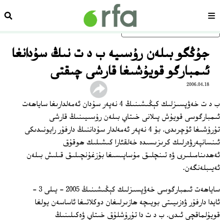
سەھىپە
ئىزد
ئاساسلىق مەزمۇنغا ئاتلاڭ
جۇڭگو بىلەن رۇسىيە ب د ت نىڭ سۇدانغا
ئىمبارگو قويۇشىغا قارشى چىقتى
2006.04.18
ب د ت خەۋپسىزلىك كېڭىشىنىڭ 4 نەپەر سۇدان ئەمەلدارىغا ساياھەت
ئىمبارگوسى قويۇش پىلانى خىتاي بىلەن رۇسىيىنىڭ قارشى
تۇرۇشىغا ئۇچرىدى. بۇ 4 نەپەر ئەمەلدار سۇداننىڭ دارفۇر رايونىدىكى
ئىنسانپەرۋەرلىك كرىزىسىدە خەلقئارا كىشىلىك ھوقۇق
ئەھدىنامىلىرى ۋە تىنچلىق مۇساپىسىغا بۇزغۇنچىلىق قىلىش بىلەن
ئەيىبلەنگەن.
ساياھەت ئىمبارگوسى خەۋپسىزلىك كېڭىشىنىڭ 2005 - يىلى 3 -
ئايدا دارفۇر ۋەزىيىتى بويىچە ھازىرلىغان دوكلاتىغا ئاساسەن يولغا
قويۇلماقچى ئىدى. ب د ت دا تۇرۇشلۇق خىتاي ۋەكىلىنىڭ