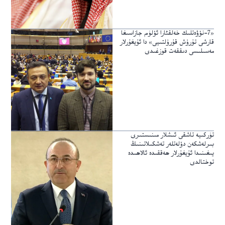
«7-نۆۋەتلىك خەلقئارا ئۆلۈم جازاسىغا
قارشى تۇرۇش قۇرۇلتىيى» دا ئۇيغۇرلار
مەسىلىسى دىققەت قوزغىدى
تۈركىيە تاشقى ئىشلار مىنىستىرى
بىرلەشكەن دۆلەتلەر تەشكىلاتىنىڭ
يىغىنىدا ئۇيغۇرلار ھەققىدە ئالاھىدە
توختالدى