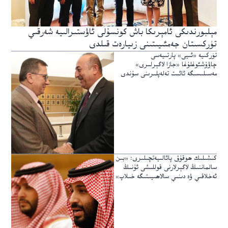
مېلبورندىكى ئامېرىكا باش كونسۇلى ئاۋستىرالىيە شەرقىي
تۈركسىتان جەمئىيىتىنى زىيارەت قىلدى
تۈركىيە «ئىيى» پارتىيەسى
چاۋۇشئوغلۇغا «جازا لاگېرلىرى»
مەسىلىسىگە ئائىت تەلەپلىرىنى سۇندى
كىشىلىك ھوقۇق پائالىيەتچىلىرى: «بىن
سالماننىڭ لاگېرلارنى قوللىشى ئۇنىڭ
ئەخلاقىي ۋە دىنىي سالاھىيىتىگە خىلاپ»