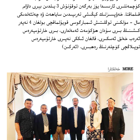
كۈچمەنلىرى ئارىسىدا يۈز بەرگەن توقۇنۇش 3 يىلدىن بېرى داۋام
قىلماقتا. خەۋپسىزلىك كېڭىشى تەرىپىدىن ساياھەت ۋە چەتئەلدىكى
مال - مۈلكىنى توڭلىتىش ئىمبارگوسى قويۇلماقچى بولغان 4 نەپەر
كىشىنىڭ بىرى سۇدان ھۆكۈمەت ئەمەلدارى، بىرى خارتۇمپەرەس
ئەرەب خەلق ئەسكىرى، قالغان ئىككى نەپىرى خارتۇمپەرەس
توپىلاڭچى كۈچلەرنىڭ رەھبىرى. (ئەركىن)
MORE
خەلقئارا