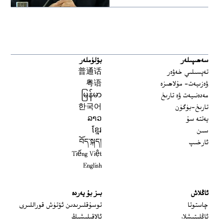
سەھىپىلەر
بۆلۈملەر
تەپسىلىي خەۋەر
普通话
ۋەزىيەت- مۇلاھىزە
粤语
مەدەنىيەت ۋە تارىخ
မြန်မာ
تارىخ-بۈگۈن
한국어
يەتتە سۇ
ລາວ
سىن
ខ្មែរ
ئارخىپ
བོད་སྐད།
Tiếng Việt
English
ئاڭلاش
بىز بۇ يەردە
 window
چاستوتا
توسۇقلىرىدىن ئۆتۈش قوراللىرى
ئاڭلىتىشلار
ئالاقىلىشىڭ