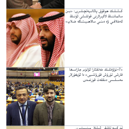
كىشىلىك ھوقۇق پائالىيەتچىلىرى: «بىن
سالماننىڭ لاگېرلارنى قوللىشى ئۇنىڭ
ئەخلاقىي ۋە دىنىي سالاھىيىتىگە خىلاپ»
«7-نۆۋەتلىك خەلقئارا ئۆلۈم جازاسىغا
قارشى تۇرۇش قۇرۇلتىيى» دا ئۇيغۇرلار
مەسىلىسى دىققەت قوزغىدى
تۈركىيە تاشقى ئىشلار مىنىستىرى