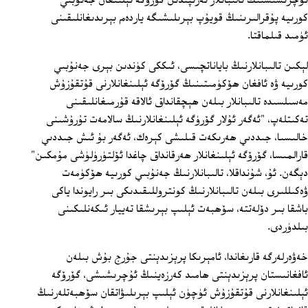
ئۇچرىشىشنىڭ تالىبانلار تەرىپىدىن گۆرۆگە ئېلىنغان جەنۇبىي
كورىيە پۇقرالىرىنىڭ قويۇپ بېرىلىشىگە ياردەم بېرىدىغانلىقىنى
ئۈمىد قىلماقتا.
لېكىن تالىبانلارنىڭ باياناتچىسى، ئىككى كۈندىن بېرى جەنۇبىي
كورىيە ۋە ئافغان ھۆكۈمىتىنىڭ گۆرۆگە ئېلىنغانلارنى قۇتقۇزۇش
مەسىلسىدە تالىبانلار بىلەن ھېچقانداق ئالاقە قۇرمىغانلىقىنى
تەكىتلەپ، "ئەگەر ئۇلار گۆرۈگە ئېلىنغانلارنىڭ سالامەت تۇرۇشىنى
خالىسىا، جىددىي ھەرىكەت قىلىشى كېرەك، ئەگەر بۇ ئىش جىددىي
قارالمىسا، گۆرۆگە ئېلىنغانلار ھەرقانداق چاغدا ئۆلتۈرۈلۈشى مۇمكىن"
دېگەن. ئۇ، شۇنداقلا، تالىبانلارنىڭ جەنۇبىي كورىيە ھۆكۈمەت
ۋەكىللىرى بىلەن تالىبانلارنىڭ كونتروللىقىدىكى بىر رايوندا ياكى
باشقا بىر دۆلەتتە، سۆھبەت ئېلىپ بېرىشقا تەييار ئىكەنلىكىنى
بىلدۈردى.
خەۋەرلەرگە قارىغاندا، ئامېرىكا پرېزىدېنتى جۇرج بۇش بىلەن
ئافغانىستان پرېزىدېنتى ھامىد كەرزەينىڭ ئۇچرىشىشى، گۆرۆگە
ئېلىنغانلارنى قۇتقۇزۇش ئۈچۈن ئېلىپ بېرىلىۋاتقان سۆھبەتلەرنىڭ