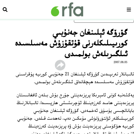
سەھىپە
ئىزد
ئاساسلىق مەزمۇنغا ئاتلاڭ
گۆرۆگە ئېلىنغان جەنۇبىي
كورىيىلىكلەرنى قۇتقۇزۇش مەسىلسىدە
ئىلگىرىلەش بولمىدى
2007.08.05
تالىبانلار تەرىپىدىن گۆرۆگە ئېلىنغان 21 جەنۇبىي كورىيە پۇقراسىنى
قۇتقۇزۇش مەسىلسىدە ھېچقانداق ئىلگىرىلەش بولمىدى.
يەكشەنبە كۈنى ئامېرىكا پرېزىدېنتى جۇرج بۇش بىلەن ئافغانىستان
پرېزىدېنتى ھامىد كەرزەينىڭ ئۇچرىشىشى ھارپىسىدا، تالىبانلارنىڭ
باياناتچىسى يۇسۇف ئەخمەدى، گۆرۆگە ئېلىنغان جەنۇبىي
كورىيىلىكلەر ئۆلتۈرۈلۈشى مۇمكىن دەپ، تەھدىت قىلدى. جەنۇبىي
كورىيە ھۆكۈمىتى پرېزىدېنت بۇش ۋە پرېزىدېنت كەرزەينىڭ