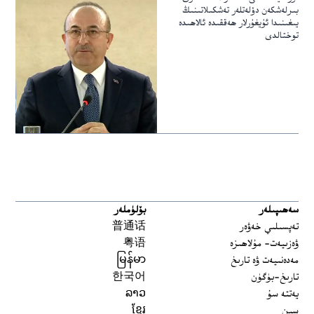
بىرلەشكەن دۆلەتلەر تەشكىلاتىنىڭ
يىغىنىدا ئۇيغۇرلار ھەققىدە ئالاھىدە
توختالدى
سەھىپىلەر
بۆلۈملەر
تەپسىلىي خەۋەر
普通话
ۋەزىيەت- مۇلاھىزە
粤语
مەدەنىيەت ۋە تارىخ
မြန်မာ
تارىخ-بۈگۈن
한국어
يەتتە سۇ
ລາວ
سىن
ខ្មែរ