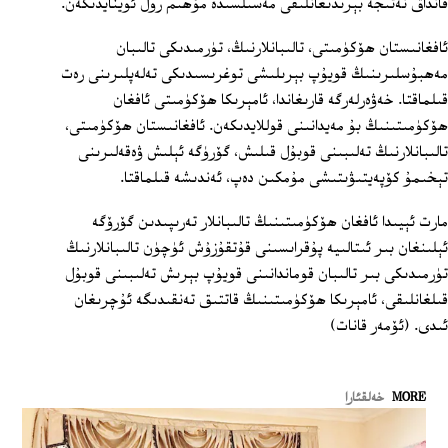
قانداق نەتىجە بېرىدىغانلىقى مەسىلسىدە مۇھىم رول ئوينايدىكەن.
ئافغانىستان ھۆكۈمىتى، تالىبانلارنىڭ، تۈرمىدىكى تالىبان
مەھبۇسلىرىنىڭ قويۇپ بېرىلىشى توغرىسىدىكى تەلەپلىرىنى رەت
قىلماقتا. خەۋەرلەرگە قارىغاندا، ئامېرىكا ھۆكۈمىتى ئافغان
ھۆكۈمىتىنىڭ بۇ مەيدانىنى قوللايدىكەن. ئافغانىستان ھۆكۈمىتى،
تالىبانلارنىڭ تەلىبىنى قوبۇل قىلىش، گۆرۈگە ئېلىش ۋەقەلىرىنى
تېخىمۇ كۆپەيتىۋىتىشى مۇمكىن دەپ، ئەندىشە قىلماقتا.
مارت ئېيىدا ئافغان ھۆكۈمىتىنىڭ تالىبانلار تەرىپىدىن گۆرۆگە
ئېلىنغان بىر ئىتالىيە پۇقراىسىنى قۇتقۇزۇش ئۈچۈن تالىبانلارنىڭ
تۈرمىدىكى بىر تالىبان قوماندانىنى قويۇپ بېرىش تەلىبىنى قوبۇل
قىلغانلىقى، ئامېرىكا ھۆكۈمىتىنىڭ قاتتىق تەنقىدىگە ئۇچرىغان
ئىدى. (ئۆمەر قانات)
MORE
خەلقئارا