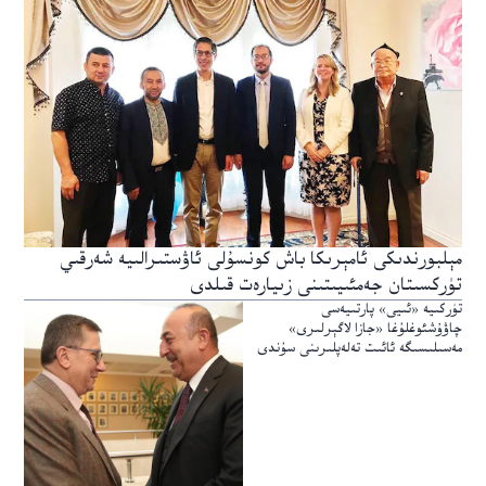
مېلبورندىكى ئامېرىكا باش كونسۇلى ئاۋستىرالىيە شەرقىي
تۈركسىتان جەمئىيىتىنى زىيارەت قىلدى
تۈركىيە «ئىيى» پارتىيەسى
چاۋۇشئوغلۇغا «جازا لاگېرلىرى»
مەسىلىسىگە ئائىت تەلەپلىرىنى سۇندى