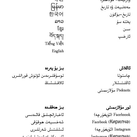
ۋەزىيەت- مۇلاھىزە
粤语
مەدەنىيەت ۋە تارىخ
မြန်မာ
تارىخ-بۈگۈن
한국어
يەتتە سۇ
ລາວ
سىن
ខ្មែរ
ئارخىپ
བོད་སྐད།
Tiếng Việt
English
ئاڭلاش
بىز بۇ يەردە
 window
چاستوتا
توسۇقلىرىدىن ئۆتۈش قوراللىرى
ئاڭلىتىشلار
ئالاقىلىشىڭ
Podcasts مۇلازىمىتى
تور مۇلازىمىتى
بىز ھەققىدە
Opens in new window
Faceboook (ئۇيغۇرچە)
ئاخباراتچىلىق قائىدىسى
Opens in new window
Facebook (Кирилчә)
شەخسىيەت ھوقۇقى
Opens in new window
Instagram (ئۇيغۇرچە)
ئىشلىتىش شەرتلىرى
Opens in new window