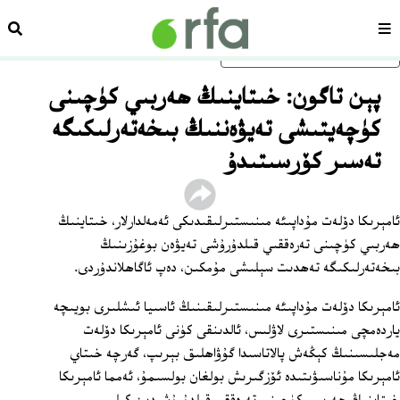
سەھىپە
ئىزد
ئاساسلىق مەزمۇنغا ئاتلاڭ
پېن تاگون: خىتاينىڭ ھەربىي كۈچىنى
كۈچەيتىشى تەيۋەننىڭ بىخەتەرلىكىگە
تەسىر كۆرسىتىدۇ
ئامېرىكا دۆلەت مۇداپىئە مىنىستىرلىقىدىكى ئەمەلدارلار، خىتاينىڭ
ھەربىي كۈچىنى تەرەققىي قىلدۇرۇشى تەيۋەن بوغۇزىنىڭ
بىخەتەرلىكىگە تەھدىت سېلىشى مۇمكىن، دەپ ئاگاھلاندۇردى.
ئامېرىكا دۆلەت مۇداپىئە مىنىستىرلىقىنىڭ ئاسىيا ئىشلىرى بويىچە
ياردەمچى مىنىستىرى لاۋلىس، ئالدىنقى كۈنى ئامېرىكا دۆلەت
مەجلىسىنىڭ كېڭەش پالاتاسىدا گۇۋاھلىق بېرىپ، گەرچە خىتاي
ئامېرىكا مۇناسىۋىتىدە ئۆزگىرىش بولغان بولسىمۇ، ئەمما ئامېرىكا