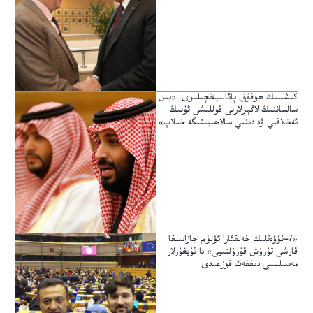
كىشىلىك ھوقۇق پائالىيەتچىلىرى: «بىن
سالماننىڭ لاگېرلارنى قوللىشى ئۇنىڭ
ئەخلاقىي ۋە دىنىي سالاھىيىتىگە خىلاپ»
«7-نۆۋەتلىك خەلقئارا ئۆلۈم جازاسىغا
قارشى تۇرۇش قۇرۇلتىيى» دا ئۇيغۇرلار
مەسىلىسى دىققەت قوزغىدى