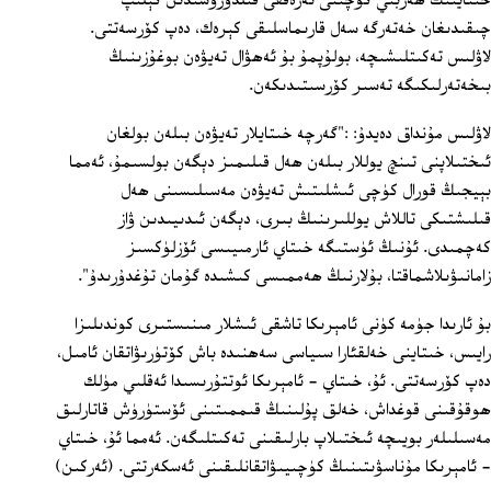
خىتاينىڭ ھەربىي كۈچىنى تەرەققى قىلدۇرۇشىدىن كېلىپ
چىقىدىغان خەتەرگە سەل قارىماسلىقى كېرەك، دەپ كۆرسەتتى.
لاۋلىس تەكىتلىشىچە، بولۇپمۇ بۇ ئەھۋال تەيۋەن بوغۇزىنىڭ
بىخەتەرلىكىگە تەسىر كۆرسىتىدىكەن.
لاۋلىس مۇنداق دەيدۇ: :"گەرچە خىتايلار تەيۋەن بىلەن بولغان
ئىختىلاپنى تىنچ يوللار بىلەن ھەل قىلىمىز دېگەن بولسىمۇ، ئەمما
بېيجىڭ قورال كۈچى ئىشلىتىش تەيۋەن مەسىلىسىنى ھەل
قىلىشتىكى تاللاش يوللىرىنىڭ بىرى، دېگەن ئىدىيىدىن ۋاز
كەچمىدى. ئۇنىڭ ئۈستىگە خىتاي ئارمىيىسى ئۆزلۈكسىز
زامانىۋىلاشماقتا، بۇلارنىڭ ھەممىسى كىشىدە گۇمان تۇغدۇرىدۇ".
بۇ ئارىدا جۈمە كۈنى ئامېرىكا تاشقى ئىشلار مىنىستىرى كوندىلىزا
رايىس، خىتاينى خەلقئارا سىياسى سەھنىدە باش كۆتۈرىۋاتقان ئامىل،
دەپ كۆرسەتتى. ئۇ، خىتاي - ئامېرىكا ئوتتۇرىسىدا ئەقلىي مۈلك
ھوقۇقىنى قوغداش، خەلق پۇلىنىڭ قىممىتىنى ئۆستۈرۈش قاتارلىق
مەسىلىلەر بويىچە ئىختىلاپ بارلىقىنى تەكىتلىگەن. ئەمما ئۇ، خىتاي
- ئامېرىكا مۇناسۋىتىنىڭ كۈچىيىۋاتقانلىقىنى ئەسكەرتتى. (ئەركىن)