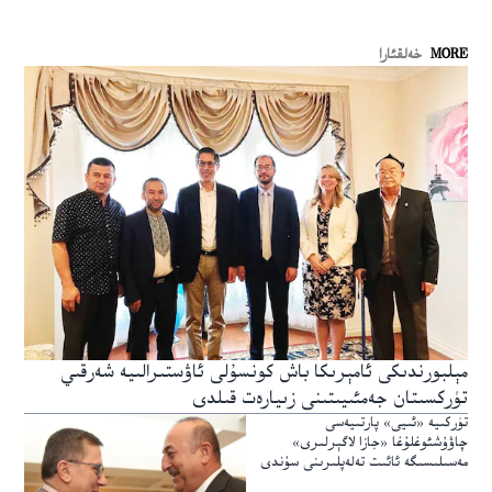
MORE
خەلقئارا
مېلبورندىكى ئامېرىكا باش كونسۇلى ئاۋستىرالىيە شەرقىي
تۈركسىتان جەمئىيىتىنى زىيارەت قىلدى
تۈركىيە «ئىيى» پارتىيەسى
چاۋۇشئوغلۇغا «جازا لاگېرلىرى»
مەسىلىسىگە ئائىت تەلەپلىرىنى سۇندى