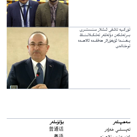
تۈركىيە تاشقى ئىشلار مىنىستىرى
بىرلەشكەن دۆلەتلەر تەشكىلاتىنىڭ
يىغىنىدا ئۇيغۇرلار ھەققىدە ئالاھىدە
توختالدى
سەھىپىلەر
بۆلۈملەر
تەپسىلىي خەۋەر
普通话