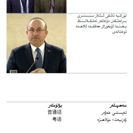
تۈركىيە تاشقى ئىشلار مىنىستىرى
بىرلەشكەن دۆلەتلەر تەشكىلاتىنىڭ
يىغىنىدا ئۇيغۇرلار ھەققىدە ئالاھىدە
توختالدى
سەھىپىلەر
بۆلۈملەر
تەپسىلىي خەۋەر
普通话
ۋەزىيەت- مۇلاھىزە
粤语
مەدەنىيەت ۋە تارىخ
မြန်မာ