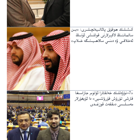
كىشىلىك ھوقۇق پائالىيەتچىلىرى: «بىن
سالماننىڭ لاگېرلارنى قوللىشى ئۇنىڭ
ئەخلاقىي ۋە دىنىي سالاھىيىتىگە خىلاپ»
«7-نۆۋەتلىك خەلقئارا ئۆلۈم جازاسىغا
قارشى تۇرۇش قۇرۇلتىيى» دا ئۇيغۇرلار
مەسىلىسى دىققەت قوزغىدى