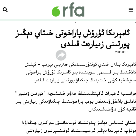
سەھىپە
ئىزد
ئاساسلىق مەزمۇنغا ئاتلاڭ
ئامېرىكا ئۇرۇش پاراخوتى خىتاي دېڭىز
پورتىنى زىيارەت قىلدى
2005.09.13
ئامېرىكا بىلەن خىتاي ئوتتۇرىسىدىكى ھەربىي بېرىپ - كېلىش
ئالاقىنىڭ بىر قىسىمى سۈپىتىدە بىر ئامېرىكا ئۇرۇش پاراخوتى
سەيشەنبە كۈنى خىتاينىڭ چىڭداۋ پورتىنى زىيارەت قىلدى.
فرانسىيە ئاخبارات ئاگېنتلىقىنىڭ خەۋەر قىلىشىچە، "كۇرتىن ۋىلبور "
ناملىق باشقۇرۇلىدىغان بومبا پاراخوتىنىڭ چىڭداۋدىكى زىيارىتى بىر
قانچە كۈن داۋاملىشىدىكەن.
خىتاي شىمالىي دېڭىز پىلوتىنىڭ قوماندانلىق مەركىزى چىڭداۋدا
بولۇپ، ئامېرىكا دېڭىز ئارمىيىسىنىڭ ئوفىتسېرلىرى زىيارەتنى