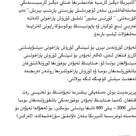
"ئامېرىكا دېڭىز ئارمىيە خادىملىرىغا خىتاي دېڭىز ئارمىيىسىدىكى
مەسلەكداشلىرى بىلەن ئۇچرىشىش پۇرسىتى يارىتىپ بېرىش،" دەپ
كۆرسەتتى. " كۇرتىس بىلبور" ناملىق ئۇرۇش پاراخوتى ئادەتتە
غەربىي تىنچ ئوكيان ۋە ياپونىيىنىڭ يوكوسۇكا رايونى ئەتراپىدا
مەشغۇلات ئېلىپ بارىدۇ.
تەيۋەن ئۇزۇندىن بېرى بۇ تىپتىكى ئۇرۇش پاراخوتى سېتىۋېلىشنى
ئارزۇ قىلغان ئىدى. ئەگەر تەيۋەن بۇ تىپتىكى ئۇرۇش پاراخوتىنى
سېتىۋالغان بولسا ئۇ، خىتاينىڭ تەيۋەن بوغۇزىغا ئورۇنلاشتۇرغان
باشقۇرۇلىدىغان بومبا ۋە ئۇرۇش پاراخوتلىرىغا روشەن دەرىجىدە
تەھدىت سېلىش كۈچىگە ئىگە بولاتتى.
پرېزىدېنت بۇش دەسلەپكى يىللىرىدا تەيۋەننىڭ بۇ تەلىپىنى رەت
قىلغان. ئەمما خىتاينىڭ تەيۋەن بوغۇزىدىكى باشقۇرۇلىدىغان بومبا
سانى 2006 - يىلى 800 دانىغا يېتىشى مۇمكىن. بۇ ئەھۋالدا تەيۋەن بۇ
مەسىلە توغرىسىدا ئامېرىكا بىلەن داۋاملىق سۆزلەشمەكتە. (ئەركىن)