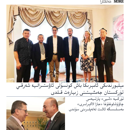
MORE
خەلقئارا
مېلبورندىكى ئامېرىكا باش كونسۇلى ئاۋستىرالىيە شەرقىي
تۈركسىتان جەمئىيىتىنى زىيارەت قىلدى
تۈركىيە «ئىيى» پارتىيەسى
چاۋۇشئوغلۇغا «جازا لاگېرلىرى»
مەسىلىسىگە ئائىت تەلەپلىرىنى سۇندى