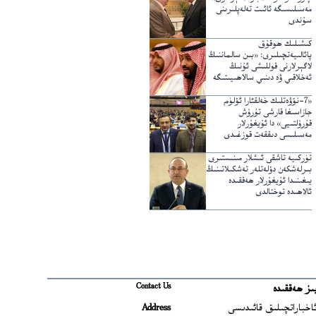
مەسىلىسىگە ئائىت تەلەپلىرىنى
سۇندى
كىشىلىك ھوقۇق
پائالىيەتچىلىرى: «بىن سالماننىڭ
لاگېرلارنى قوللىشى ئۇنىڭ
ئەخلاقىي ۋە دىنىي سالاھىيىتىگە
خىلاپ»
«7-نۆۋەتلىك خەلقئارا ئۆلۈم
جازاسىغا قارشى تۇرۇش
قۇرۇلتىيى» دا ئۇيغۇرلار
مەسىلىسى دىققەت قوزغىدى
تۈركىيە تاشقى ئىشلار مىنىستىرى
بىرلەشكەن دۆلەتلەر تەشكىلاتىنىڭ
يىغىنىدا ئۇيغۇرلار ھەققىدە
ئالاھىدە توختالدى
Contact Us
ىز ھەققىدە
Ope
اخباراتچىلىق قائىدىسى
Address