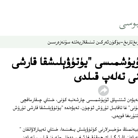
ىخ
تارىخ-بۈگۈن
ئەركىن تىنىقلار
يەتتە سۇ
نەزەر
سىن
ۇيۇشمىسى "يۈتۈۋېلىشقا قارشى
نى تەلەپ قىلدى
 تەيۋەن ئىتتىپاق ئۇيۇشمىسى چارشەنبە كۈنى، خىتاي چىقارماقچى
ۇنى" غا تاقابىل تۇرۇش ئۈچۈن، تەيۋەندە "يۈتۈۋېلىشقا قارشى تۇرۇش
تۇرىغا قويدى.
نمىڭ مۇخبىرلارنى كۈتۈۋېلىش يىغىنىدا، خىتاي تەييارلاۋاتقان "
يۋەننىڭ ئىگىلىك ھوقۇقىغا ئېغىر دەخلى-تەرۈز قىلىپ، تەيۋەن