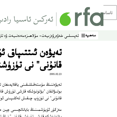
ئاساسلىق مەزمۇنغا ئاتلاڭ
سەھىپە
تەپسىلىي خەۋەر
ۋەزىيەت- مۇلاھىزە
مەدەنىيەت ۋە تار
سەھىپە
تەيۋەن ئىتتىپاق ئ
قانۇنى" نى تۈزۈش
2005.02.23
تەيۋەننىڭ مۇستەقىللىقىنى ياقلايدىغان
بولىۋاتقان "بۆلۈنۈشكە قارشى تۇرۇش قان
قانۇنى" نى تۈزۈپ چىقىش تەكلىپىنى ئوت
مەزكۇر ئۇيۇشمىنىڭ باياناتچىسى چېن جيە
بۆلۈنۈشكە قارشى تۇرۇش قانۇنى" نىڭ تە