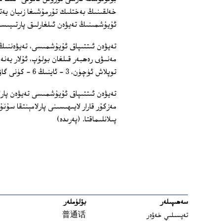
خەلقىنىڭ بەختلىك تۇرمۇشىغا زىيان يەتك
ئۇيۇشمىنىڭ تەيۋەن ئىلغارلىق پارتىيىسىن
تەيۋەن ئىتتىپاق ئۇيۇشمىسى، تەيۋەننىڭ
مەنىۋى رەھبەر قىلغان بولۇپ، ئۇلار يەنە 
توپلاش ئۈچۈن، 3 - ئاينىڭ 6 - كۈنى گاۋشيوڭدا كەڭ كۆلەمدە نامايىش ئېلىپ بارماقچى.
مەزكۇر قارار لايىھىسىنى پارلامېنتقا سۇ
پىلانلىماقتا. (پەرىدە)
سەھىپىلەر
بۆلۈملەر
تەپسىلىي خەۋەر
普通话