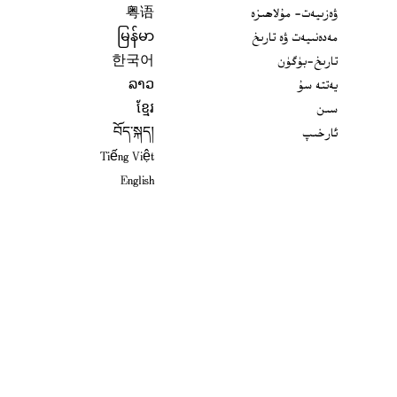
ۋەزىيەت- مۇلاھىزە
粤语
مەدەنىيەت ۋە تارىخ
မြန်မာ
تارىخ-بۈگۈن
한국어
يەتتە سۇ
ລາວ
سىن
ខ្មែរ
ئارخىپ
བོད་སྐད།
Tiếng Việt
English