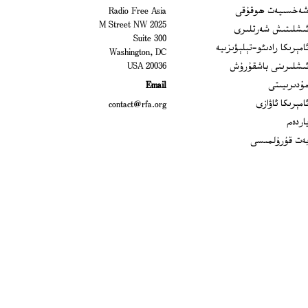
Open
ەخسىيەت ھوقۇقى
Radio Free Asia
2025 M Street NW
Op
ىشلىتىش شەرتلىرى
Suite 300
Opens
امېرىكا رادىئو-تېلېۋىزىيە
Washington, DC
ىشلىرىنى باشقۇرۇش
20036 USA
Opens in new window
ۇدىرىيىتى
Email
Opens in new window
امېرىكا ئاۋازى
contact@rfa.org
اردەم
ەت قۇرۇلمىسى