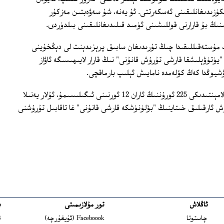
ۈزىدىغانلىقىنى ئەسكەرتتى. ئۇ يەنە، شۇ سەۋەبتىن مەزكۇر
ىڭ بۇ قارارنى قوللىشىنى ئۈمىد قىلىدىغانلىقىنى بىلدۈردى.
 مۇستەقىللىقىدا چىڭ تۇرىدىغان سابىق پرېزىدېنت لى دېڭخۇينى
"يۈتۈۋېلىشقا قارشى تۇرۇش قانۇنى" نىڭ قارار لايىھىسىگە ئاۋاز
تەيۋەن ئىتتىپاق ئۇيۇشمىسى تەيۋەن پارلامېنتىدىكى 225 ئورۇننىڭ ئاران 12 ئورنىنى ئىگىلىسىمۇ، ئۇلار يەنىلا
نۇش ئارقىلىق خىتاينىڭ "بۆلۈنۈشكە قارشى قانۇنى" غا تاقابىل تۇرۇشنى
ئاڭلاش
تور مۇلازىمىتى
ب
ns in new window
چاستوتا
Faceboook (ئۇيغۇرچە)
ئ