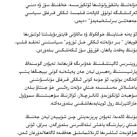
دۆلەتنىڭ باشقۇرۇلۇشىغا ئۆتكۈزمىسە، خەلقنىڭ سۆز ۋە دىنىي
ئەركىنلىكىگە تولۇق كاپالەت قىلمىسا، ئىككى قىرغاق سىياسىي
جەھەتتىن بىرلىشەلمەيدۇ" -دېدى.
ئۇ يەنە خىتاينىڭ خوڭكوڭ ۋە ماكاۋنى قايتۇرىۋېلىشتا ئوتتۇرىغا
قويغان " بىر دۆلەتتە ئىككى خىل تۈزۈم" سىياسىتىنى تەنقىد قىلىپ،
بۇنىڭ پەقەت يالغان، قۇرۇق سۆز ئىكەنلىكىنى بىلدۈردى.
رويتىرىس ئاگېنتلىقىنىڭ خەۋىرىگە قارىغاندا، تەيۋەن گومىنداڭ
پارتىيىسىنىڭ رەھبىرى ليەن جەن پەيشەنبە كۈنى بېيجىڭغا يىتىپ
كەلگەن بولۇپ، ئۇ جۈمە كۈنى ئىككى قىرغاق مۇناسىۋىتىنى
ياخشىلاش مەسىلىسىدە خىتاي دۆلەت رەئىسى خۇ جىنتاۋ بىلەن
سۆھبەت ئۆتكۈزىدۇ. ئانالىزچىلار، ئۇلارنىڭ سۆھبىتىنىڭ سموۋول
خاراكتېرلىك رول ئوينايدىغانلىقىنى بىلدۈرمەكتە.
بۇنىڭ ئالدىدا، تەيۋەن پرېزىدېنتى چىن شۈيبيەن ليەن جەننىڭ
خىتاي زىيارىتىگە ياخشى تىلەكلىرىنى بىلدۈرگەن. بىراق، ئۇنى
ھۆكۈمەت ئىشلىرىغا ئارىلاشماسلىق ھەققىدە ئاگاھلاندۇرغان ئىدى.