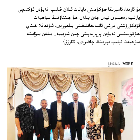
بۇ ئارىدا، ئامېرىكا ھۆكۈمىتى بايانات ئېلان قىلىپ، تەيۋەن ئۆكتىچى
پارتىيە رەھبىرى ليەن جەن بىلەن خۇ جىنتاۋنىڭ سۆھبەت
ئۆتكۈزۈشنى قارشى ئالىدىغانلىقىنى بىلدۈردى. شۇنداقلا خىتاي
ھۆكۈمىتىنى تەيۋەن پرېزىدېنتى چىن شۈيبيەن بىلەن بىۋاستە
سۆھبەت ئېلىپ بېرىشقا چاقىردى. (ئارزۇ)
MORE
خەلقئارا