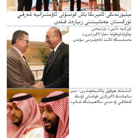
مېلبورندىكى ئامېرىكا باش كونسۇلى ئاۋستىرالىيە شەرقىي
تۈركسىتان جەمئىيىتىنى زىيارەت قىلدى
تۈركىيە «ئىيى» پارتىيەسى
چاۋۇشئوغلۇغا «جازا لاگېرلىرى»
مەسىلىسىگە ئائىت تەلەپلىرىنى سۇندى
كىشىلىك ھوقۇق پائالىيەتچىلىرى: «بىن
سالماننىڭ لاگېرلارنى قوللىشى ئۇنىڭ
ئەخلاقىي ۋە دىنىي سالاھىيىتىگە خىلاپ»