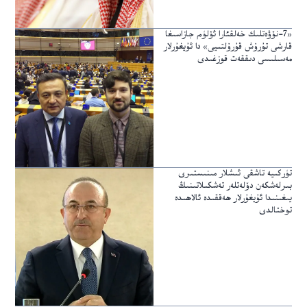
«7-نۆۋەتلىك خەلقئارا ئۆلۈم جازاسىغا
قارشى تۇرۇش قۇرۇلتىيى» دا ئۇيغۇرلار
مەسىلىسى دىققەت قوزغىدى
تۈركىيە تاشقى ئىشلار مىنىستىرى
بىرلەشكەن دۆلەتلەر تەشكىلاتىنىڭ
يىغىنىدا ئۇيغۇرلار ھەققىدە ئالاھىدە
توختالدى