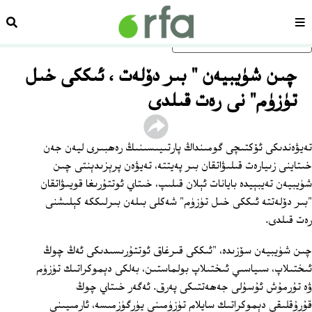
سەھىپە
ئىزد
ئاساسلىق مەزمۇنغا ئاتلاڭ
چىن شۈيبيەن " بىر دۆلەت ، ئىككى خىل
تۈزۈم" نى رەت قىلدى
تەيۋەندىكى ئۆكتىچى گومىنداڭ پارتىيىسىنىڭ رەھبىرى ليەن جەن
خىتاينى زىيارەت قىلىۋاتقان بىر پەيتتە، تەيۋەن پرېزىدېنتى چىن
شۈيبيەن تەيبېيدە بايانات ئېلان قىلىپ، خىتاي ئوتتۇرىغا قويىۋاتقان
"بىر دۆلەتتە ئىككى خىل تۈزۈم" شەكلى بىلەن بىرلىككە كېلىشنى
رەت قىلدى.
چىن شۈيبيەن سۆزىدە، "ئىككى قىرغاق ئوتتۇرىسىدىكى ئەڭ چوڭ
ئىختىلاپ، سىياسىي ئىختىلاپ بولماستىن، بەلكى دېموكراتىك تۈزۈم
ۋە تۇرمۇش ئۇسۇلى جەھەتتىكى پەرق. ئەگەر خىتاي چوڭ
قۇرۇقلىقى دېموكراتىك سايلام تۈزۈمىنى يۈرگۈزمىسە، ئارمىيىنى