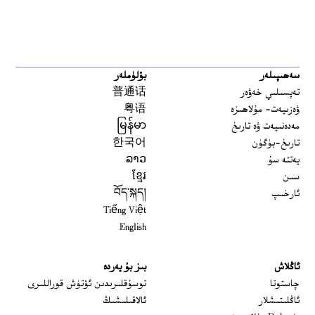
سەھىپىلەر
بۆلۈملەر
تەپسىلىي خەۋەر
普通话
ۋەزىيەت- مۇلاھىزە
粤语
مەدەنىيەت ۋە تارىخ
မြန်မာ
تارىخ-بۈگۈن
한국어
يەتتە سۇ
ລາວ
سىن
ខ្មែរ
ئارخىپ
བོད་སྐད།
Tiếng Việt
English
ئاڭلاش
بىز بۇ يەردە
 window
چاستوتا
توسۇقلىرىدىن ئۆتۈش قوراللىرى
ئاڭلىتىشلار
ئالاقىلىشىڭ