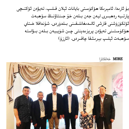
بۇ ئارىدا، ئامېرىكا ھۆكۈمىتى بايانات ئېلان قىلىپ، تەيۋەن ئۆكتىچى
پارتىيە رەھبىرى ليەن جەن بىلەن خۇ جىنتاۋنىڭ سۆھبەت
ئۆتكۈزۈشنى قارشى ئالىدىغانلىقىنى بىلدۈردى. شۇنداقلا خىتاي
ھۆكۈمىتىنى تەيۋەن پرېزىدېنتى چىن شۈيبيەن بىلەن بىۋاستە
سۆھبەت ئېلىپ بېرىشقا چاقىردى. (ئارزۇ)
MORE
خەلقئارا