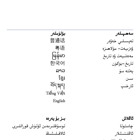
سەھىپىلەر
بۆلۈملەر
تەپسىلىي خەۋەر
普通话
ۋەزىيەت- مۇلاھىزە
粤语
مەدەنىيەت ۋە تارىخ
မြန်မာ
تارىخ-بۈگۈن
한국어
يەتتە سۇ
ລາວ
سىن
ខ្មែរ
ئارخىپ
བོད་སྐད།
Tiếng Việt
English
ئاڭلاش
بىز بۇ يەردە
 window
چاستوتا
توسۇقلىرىدىن ئۆتۈش قوراللىرى
ئاڭلىتىشلار
ئالاقىلىشىڭ