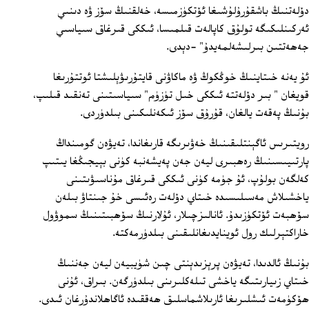
دۆلەتنىڭ باشقۇرۇلۇشىغا ئۆتكۈزمىسە، خەلقنىڭ سۆز ۋە دىنىي
ئەركىنلىكىگە تولۇق كاپالەت قىلمىسا، ئىككى قىرغاق سىياسىي
جەھەتتىن بىرلىشەلمەيدۇ" -دېدى.
ئۇ يەنە خىتاينىڭ خوڭكوڭ ۋە ماكاۋنى قايتۇرىۋېلىشتا ئوتتۇرىغا
قويغان " بىر دۆلەتتە ئىككى خىل تۈزۈم" سىياسىتىنى تەنقىد قىلىپ،
بۇنىڭ پەقەت يالغان، قۇرۇق سۆز ئىكەنلىكىنى بىلدۈردى.
رويتىرىس ئاگېنتلىقىنىڭ خەۋىرىگە قارىغاندا، تەيۋەن گومىنداڭ
پارتىيىسىنىڭ رەھبىرى ليەن جەن پەيشەنبە كۈنى بېيجىڭغا يىتىپ
كەلگەن بولۇپ، ئۇ جۈمە كۈنى ئىككى قىرغاق مۇناسىۋىتىنى
ياخشىلاش مەسىلىسىدە خىتاي دۆلەت رەئىسى خۇ جىنتاۋ بىلەن
سۆھبەت ئۆتكۈزىدۇ. ئانالىزچىلار، ئۇلارنىڭ سۆھبىتىنىڭ سموۋول
خاراكتېرلىك رول ئوينايدىغانلىقىنى بىلدۈرمەكتە.
بۇنىڭ ئالدىدا، تەيۋەن پرېزىدېنتى چىن شۈيبيەن ليەن جەننىڭ
خىتاي زىيارىتىگە ياخشى تىلەكلىرىنى بىلدۈرگەن. بىراق، ئۇنى
ھۆكۈمەت ئىشلىرىغا ئارىلاشماسلىق ھەققىدە ئاگاھلاندۇرغان ئىدى.