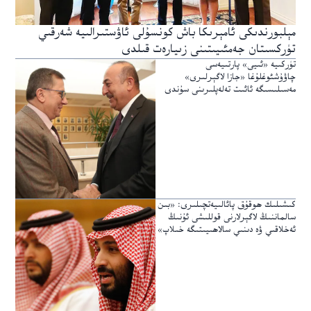
مېلبورندىكى ئامېرىكا باش كونسۇلى ئاۋستىرالىيە شەرقىي
تۈركسىتان جەمئىيىتىنى زىيارەت قىلدى
تۈركىيە «ئىيى» پارتىيەسى
چاۋۇشئوغلۇغا «جازا لاگېرلىرى»
مەسىلىسىگە ئائىت تەلەپلىرىنى سۇندى
كىشىلىك ھوقۇق پائالىيەتچىلىرى: «بىن
سالماننىڭ لاگېرلارنى قوللىشى ئۇنىڭ
ئەخلاقىي ۋە دىنىي سالاھىيىتىگە خىلاپ»