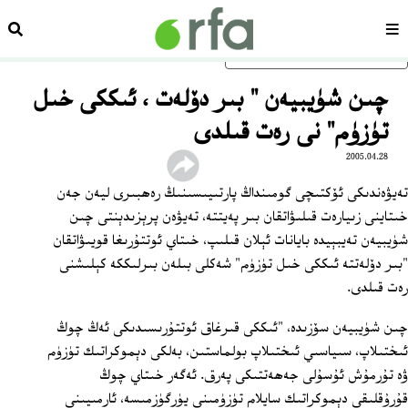
سەھىپە
ئىزد
ئاساسلىق مەزمۇنغا ئاتلاڭ
چىن شۈيبيەن " بىر دۆلەت ، ئىككى خىل
تۈزۈم" نى رەت قىلدى
2005.04.28
تەيۋەندىكى ئۆكتىچى گومىنداڭ پارتىيىسىنىڭ رەھبىرى ليەن جەن
خىتاينى زىيارەت قىلىۋاتقان بىر پەيتتە، تەيۋەن پرېزىدېنتى چىن
شۈيبيەن تەيبېيدە بايانات ئېلان قىلىپ، خىتاي ئوتتۇرىغا قويىۋاتقان
"بىر دۆلەتتە ئىككى خىل تۈزۈم" شەكلى بىلەن بىرلىككە كېلىشنى
رەت قىلدى.
چىن شۈيبيەن سۆزىدە، "ئىككى قىرغاق ئوتتۇرىسىدىكى ئەڭ چوڭ
ئىختىلاپ، سىياسىي ئىختىلاپ بولماستىن، بەلكى دېموكراتىك تۈزۈم
ۋە تۇرمۇش ئۇسۇلى جەھەتتىكى پەرق. ئەگەر خىتاي چوڭ
قۇرۇقلىقى دېموكراتىك سايلام تۈزۈمىنى يۈرگۈزمىسە، ئارمىيىنى