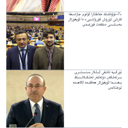
«7-نۆۋەتلىك خەلقئارا ئۆلۈم جازاسىغا
قارشى تۇرۇش قۇرۇلتىيى» دا ئۇيغۇرلار
مەسىلىسى دىققەت قوزغىدى
تۈركىيە تاشقى ئىشلار مىنىستىرى
بىرلەشكەن دۆلەتلەر تەشكىلاتىنىڭ
يىغىنىدا ئۇيغۇرلار ھەققىدە ئالاھىدە
توختالدى