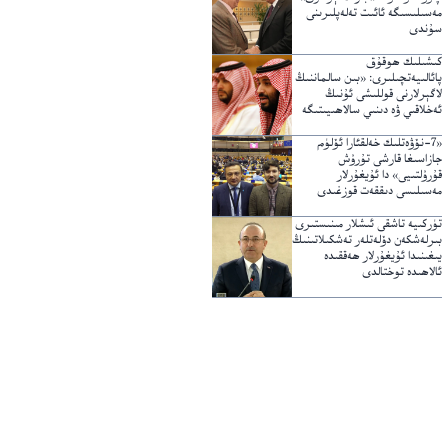
مەسىلىسىگە ئائىت تەلەپلىرىنى
سۇندى
كىشىلىك ھوقۇق
پائالىيەتچىلىرى: «بىن سالماننىڭ
لاگېرلارنى قوللىشى ئۇنىڭ
ئەخلاقىي ۋە دىنىي سالاھىيىتىگە
خىلاپ»
«7-نۆۋەتلىك خەلقئارا ئۆلۈم
جازاسىغا قارشى تۇرۇش
قۇرۇلتىيى» دا ئۇيغۇرلار
مەسىلىسى دىققەت قوزغىدى
تۈركىيە تاشقى ئىشلار مىنىستىرى
بىرلەشكەن دۆلەتلەر تەشكىلاتىنىڭ
يىغىنىدا ئۇيغۇرلار ھەققىدە
ئالاھىدە توختالدى