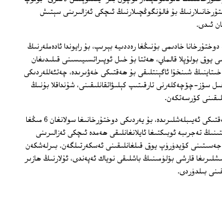
ختۇرخانىلارنىڭ بۇ فالۇنگوڭچىلارنىڭ ئىچكى ئەزالىرىنى سېتىش
ان ئىدى.
ختۇرخانا خادىمى بۇنىڭغا رەددىيە بېرىپ، بۇ رايوندا ئادەملەرنىڭ
 يوق بولۇپلا قالماي، ھەتتا بۇ خىل ئوپىراتسىيىسىنى قىلىدىغان
خىتاينىڭ شىنخۇا ئاگېنتلىقى بۇ ھەقتىكى خەۋىرىدە، چەتئەللەردىكى
دىن باشلاپ بۇ خىل سۆز-چۆچەكلەرنى تارقىتىپ كېلىۋاتقانلىقىنى، شۇنداقلا بۇنىڭ
لىقىنى كۆرسەتكەن.
فالۇنگوڭچىلارنىڭ خىتايغا قاراتقان بۇ ھەقتىكى ئەيىبلەشلىرىدە، بۇ يەردىكى دوختۇرخانىغا سولانغان 6 مىڭغا
نىڭ تەجرىبە ئوبىكتىغا ئايلانغانلىقى ھەمدە ئىچكى ئەزالىرىنى
 جەسىتىنى كۆيدۈرۈپ يوق قىلغانلىقىنى ئەسكەرتىلگەن. بىرلەشكەن
شلىرىغا قارشى بۆلۈمىنىڭ باشلىقى نوياك ئەپەندى، ئۇلارنىڭ ھازىر
ىنى بىلدۈردى.