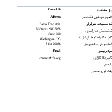
Contact Us
ىز ھەققىدە
Ope
اخباراتچىلىق قائىدىسى
Address
Open
ەخسىيەت ھوقۇقى
Radio Free Asia
2025 M Street NW
Op
ىشلىتىش شەرتلىرى
Suite 300
Opens
امېرىكا رادىئو-تېلېۋىزىيە
Washington, DC
ىشلىرىنى باشقۇرۇش
20036 USA
Opens in new window
ۇدىرىيىتى
Email
Opens in new window
امېرىكا ئاۋازى
contact@rfa.org
اردەم
ەت قۇرۇلمىسى