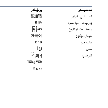
سەھىپىلەر
بۆلۈملەر
تەپسىلىي خەۋەر
普通话
ۋەزىيەت- مۇلاھىزە
粤语
مەدەنىيەت ۋە تارىخ
မြန်မာ
تارىخ-بۈگۈن
한국어
يەتتە سۇ
ລາວ
سىن
ខ្មែរ
ئارخىپ
བོད་སྐད།
Tiếng Việt
English