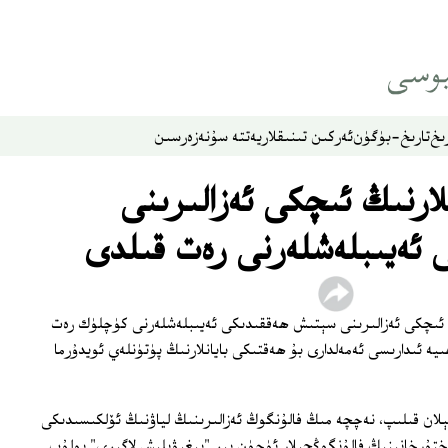
ىخ
تارىخ-بۈگۈن
ئەركىن تىنىقلار
يەتتە سۇ
نەزەر
سىن
ارنىڭ ئىچكى ئەزالىرىنى
ئەيىبلەشلەرنى رەت قىلدى
 ئىچكى ئەزالىرىنى سېتىش ھەققىدىكى ئەيىبلەشلەرنى كۈچلۈك رەت
ە ئىدارىسى ئەمەلدارى بۇ ھەقتىكى بايانلارنىڭ پۈتۈنلەي ئويدۇرما
ئېلان قىلىپ، نەچچە مىڭ فالۇنگوڭ ئەزالىرىنىڭ لياۋنىڭ ئۆلكىسىدىكى
وختۇرخانىنىڭ فالۇنگوڭچىلار ئۈچۈن بىر "يىغىۋېلىش لاگىرى" بولۇپ