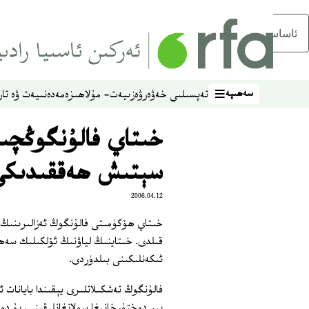
ئاساسلىق مەزمۇنغا ئاتلاڭ
سەھىپە
تەپسىلىي خەۋەر
ۋەزىيەت- مۇلاھىزە
مەدەنىيەت ۋە تار
سەھىپە
خىتاي فالۇنگوڭچىل
سېتىش ھەققىدىكى 
2006.04.12
خىتاي ھۆكۈمىتى فالۇنگوڭ ئەزالىرىنىڭ
قىلدى. خىتاينىڭ لياۋنىڭ ئۆلكىلىك سەھىي
ئىكەنلىكىنى بىلدۈردى.
فالۇنگوڭ تەشكىلاتلىرى يېقىندا بايانات 
بىر دوختۇرخانىغا سولانغانلىقىنى، بۇ د