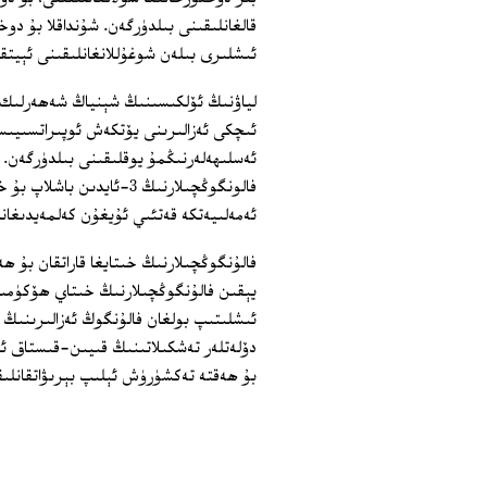
قالغانلىقىنى بىلدۈرگەن. شۇنداقلا بۇ دو
ئىشلىرى بىلەن شوغۇللانغانلىقىنى ئېيتق
لياۋنىڭ ئۆلكىسىنىڭ شېنياڭ شەھەرلىك دو
ئىچكى ئەزالىرىنى يۆتكەش ئوپىراتسىيىسى
ئەسلىھەلەرنىڭمۇ يوقلىقىنى بىلدۈرگەن. 
فالونگوڭچىلارنىڭ 3‏-ئاي
ئەمەلىيەتكە قەتئىي ئۇيغۇن كەلمەيدىغان
يېقىن فالۇنگوڭچىلارنىڭ خىتاي ھۆكۈمىتى
ئىشلىتىپ بولغان فالۇنگوڭ ئەزالىرىنىڭ
دۆلەتلەر تەشكىلاتىنىڭ قىيىن-قىستاق ئى
بۇ ھەقتە تەكشۈرۈش ئېلىپ بېرىۋاتقانلىق